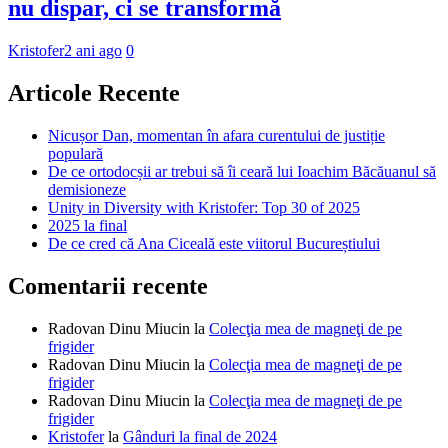
nu dispar, ci se transformă
Kristofer
2 ani ago
0
Articole Recente
Nicușor Dan, momentan în afara curentului de justiție
populară
De ce ortodocșii ar trebui să îi ceară lui Ioachim Băcăuanul să
demisioneze
Unity in Diversity with Kristofer: Top 30 of 2025
2025 la final
De ce cred că Ana Ciceală este viitorul Bucureștiului
Comentarii recente
Radovan Dinu Miucin
la
Colecţia mea de magneţi de pe
frigider
Radovan Dinu Miucin
la
Colecţia mea de magneţi de pe
frigider
Radovan Dinu Miucin
la
Colecţia mea de magneţi de pe
frigider
Kristofer
la
Gânduri la final de 2024