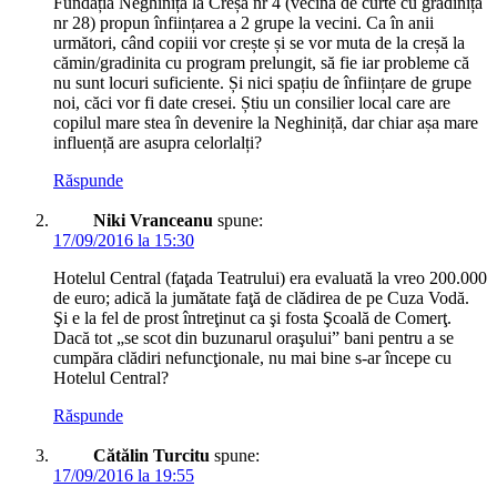
Fundația Neghiniță la Creșa nr 4 (vecină de curte cu grădinița
nr 28) propun înființarea a 2 grupe la vecini. Ca în anii
următori, când copiii vor crește și se vor muta de la creșă la
cămin/gradinita cu program prelungit, să fie iar probleme că
nu sunt locuri suficiente. Și nici spațiu de înființare de grupe
noi, căci vor fi date cresei. Știu un consilier local care are
copilul mare stea în devenire la Neghiniță, dar chiar așa mare
influență are asupra celorlalți?
Răspunde
Niki Vranceanu
spune:
17/09/2016 la 15:30
Hotelul Central (faţada Teatrului) era evaluată la vreo 200.000
de euro; adică la jumătate faţă de clădirea de pe Cuza Vodă.
Şi e la fel de prost întreţinut ca şi fosta Şcoală de Comerţ.
Dacă tot „se scot din buzunarul oraşului” bani pentru a se
cumpăra clădiri nefuncţionale, nu mai bine s-ar începe cu
Hotelul Central?
Răspunde
Cătălin Turcitu
spune:
17/09/2016 la 19:55