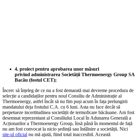
4. proiect pentru aprobarea unor măsuri
privind administrarea Societății Thermoenergy Group SA
Bacău (fostul CET);
Încerc să înțeleg de ce nu a fost demarată mai devreme procedura de
selecție a candidaților pentru noul Consiliu de Administrație al
Thermoenergy, astfel încât să nu fim puși acum în fața prelungirii
mandatului deja fostului C.A. cu 6 luni. Asta nu face decât să
perpetueze incertitudinea societății de termoficare băcăuane. Am fost
desemnat reprezentant al Consiliului Local în Adunarea Generală a
Acționarilor a Thermoenergy Group, însă până în momentul de față
nu am fost convocat la nicio ședință sau întâlnire a societății. Nici
site-ul oficial
nu mă ajută, fiind total inaccesibil. Această