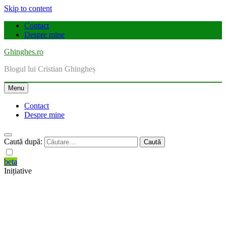
Skip to content
Contact
Despre mine
Ghinghes.ro
Blogul lui Cristian Ghingheș
Menu
Contact
Despre mine
Caută după:
beta
Inițiative