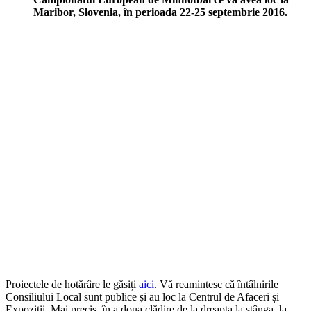
Maribor, Slovenia, în perioada 22-25 septembrie 2016.
Proiectele de hotărâre le găsiți
aici
. Vă reamintesc că întâlnirile
Consiliului Local sunt publice și au loc la Centrul de Afaceri și
Expoziții. Mai precis, în a doua clădire de la dreapta la stânga, la