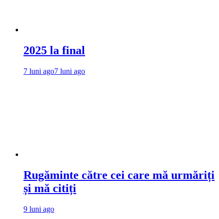
2025 la final
7 luni ago
7 luni ago
Rugăminte către cei care mă urmăriți
și mă citiți
9 luni ago