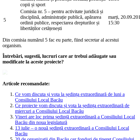
copii și sport
Comisia nr. 5 – pentru activitate juridică și
disciplină, administrație publică, apărarea
marți, 20.09.20
5
ordinii publice, respectarea drepturilor și
15:30
libertăților cetățenești
Din comisia numărul 5 fac eu parte, fiind secretar al acestui
organism.
Întrebări, sugestii, lucruri care ar trebui adăugate sau
modificate la aceste proiecte?
Articole recomandate:
Ce vom discuta și vota la ședința extraordinară de luni a
Consiliului Local Bacău
Ce proiecte vom discuta și vota la ședința extraordinară de
miercuri a Consiliului Local Bacău
Vineri are loc prima ședință extraordinară a Consiliului Local
Bacău din noua legislatură
13 iulie – o nouă ședință extraordinară a Consiliului Local
Bacău
20 de organizații din Bacău cer fonduri de tineret Consiliului