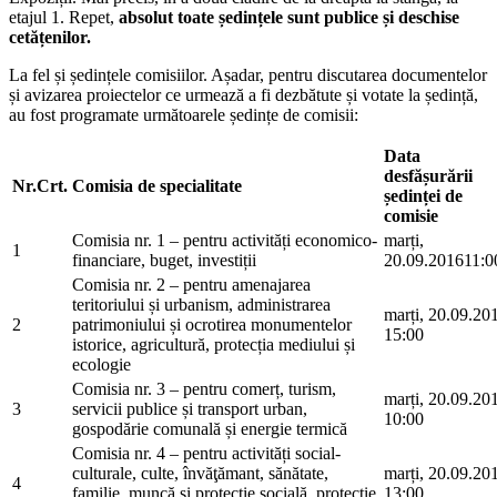
etajul 1. Repet,
absolut toate ședințele sunt publice și deschise
cetățenilor.
La fel și ședințele comisiilor. Așadar, pentru discutarea documentelor
și avizarea proiectelor ce urmează a fi dezbătute și votate la ședință,
au fost programate următoarele ședințe de comisii:
Data
desfășurării
Nr.
Crt.
Comisia de specialitate
ședinței de
comisie
Comisia nr. 1 – pentru activități economico-
marți,
1
financiare, buget, investiții
20.09.201611:0
Comisia nr. 2 – pentru amenajarea
teritoriului și urbanism, administrarea
marți, 20.09.20
2
patrimoniului și ocrotirea monumentelor
15:00
istorice, agricultură, protecția mediului și
ecologie
Comisia nr. 3 – pentru comerț, turism,
marți, 20.09.20
3
servicii publice și transport urban,
10:00
gospodărie comunală și energie termică
Comisia nr. 4 – pentru activități social-
culturale, culte, învăţămant, sănătate,
marți, 20.09.20
4
familie, muncă și protecție socială, protecție
13:00