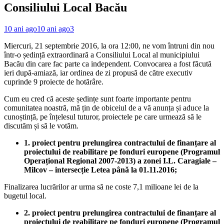
Consiliului Local Bacău
10 ani ago
10 ani ago
3
Miercuri, 21 septembrie 2016, la ora 12:00, ne vom întruni din nou
într-o ședință extraordinară a Consiliului Local al municipiului
Bacău din care fac parte ca independent. Convocarea a fost făcută
ieri după-amiază, iar ordinea de zi propusă de către executiv
cuprinde 9 proiecte de hotărâre.
Cum eu cred că aceste ședințe sunt foarte importante pentru
comunitatea noastră, mă țin de obiceiul de a vă anunța și aduce la
cunoștință, pe înțelesul tuturor, proiectele pe care urmează să le
discutăm și să le votăm.
1. proiect pentru prelungirea contractului de finanțare al
proiectului de reabilitare pe fonduri europene (Programul
Operațional Regional 2007-2013) a zonei I.L. Caragiale –
Milcov – intersecție Letea până la 01.11.2016;
Finalizarea lucrărilor ar urma să ne coste 7,1 milioane lei de la
bugetul local.
2. proiect pentru prelungirea contractului de finanțare al
proiectului de reabilitare pe fonduri europene (Programul