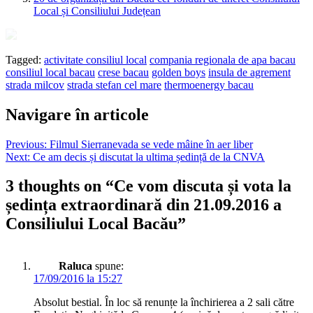
Local și Consiliului Județean
Tagged:
activitate consiliul local
compania regionala de apa bacau
consiliul local bacau
crese bacau
golden boys
insula de agrement
strada milcov
strada stefan cel mare
thermoenergy bacau
Navigare în articole
Previous:
Filmul Sierranevada se vede mâine în aer liber
Next:
Ce am decis și discutat la ultima ședință de la CNVA
3 thoughts on “
Ce vom discuta și vota la
ședința extraordinară din 21.09.2016 a
Consiliului Local Bacău
”
Raluca
spune:
17/09/2016 la 15:27
Absolut bestial. În loc să renunțe la închirierea a 2 sali către