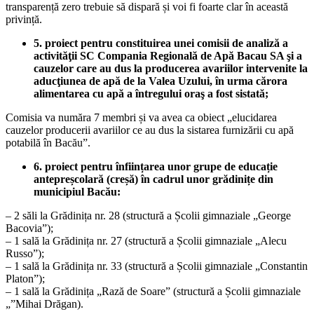
transparență zero trebuie să dispară și voi fi foarte clar în această
privință.
5. proiect pentru constituirea unei comisii de analiză a
activităţii SC Compania Regională de Apă Bacau SA şi a
cauzelor care au dus la producerea avariilor intervenite la
aducţiunea de apă de la Valea Uzului, în urma cărora
alimentarea cu apă a întregului oraş a fost sistată;
Comisia va număra 7 membri și va avea ca obiect „elucidarea
cauzelor producerii avariilor ce au dus la sistarea furnizării cu apă
potabilă în Bacău”.
6. proiect pentru înființarea unor grupe de educație
antepreșcolară (creșă) în cadrul unor grădinițe din
municipiul Bacău:
– 2 săli la Grădinița nr. 28 (structură a Școlii gimnaziale „George
Bacovia”);
– 1 sală la Grădinița nr. 27 (structură a Școlii gimnaziale „Alecu
Russo”);
– 1 sală la Grădinița nr. 33 (structură a Școlii gimnaziale „Constantin
Platon”);
– 1 sală la Grădinița „Rază de Soare” (structură a Școlii gimnaziale
„”Mihai Drăgan).