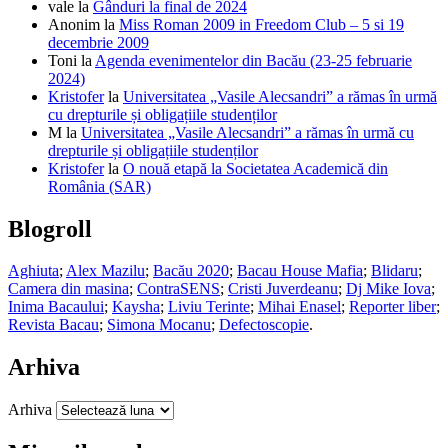
vale
la
Gânduri la final de 2024
Anonim
la
Miss Roman 2009 in Freedom Club – 5 si 19
decembrie 2009
Toni
la
Agenda evenimentelor din Bacău (23-25 februarie
2024)
Kristofer
la
Universitatea „Vasile Alecsandri” a rămas în urmă
cu drepturile și obligațiile studenților
M
la
Universitatea „Vasile Alecsandri” a rămas în urmă cu
drepturile și obligațiile studenților
Kristofer
la
O nouă etapă la Societatea Academică din
România (SAR)
Blogroll
Aghiuta
;
Alex Mazilu
;
Bacău 2020
;
Bacau House Mafia
;
Blidaru
;
Camera din masina
;
ContraSENS
;
Cristi Juverdeanu
;
Dj Mike Iova
;
Inima Bacaului
;
Kaysha
;
Liviu Terinte
;
Mihai Enasel
;
Reporter liber
;
Revista Bacau
;
Simona Mocanu
;
Defectoscopie
.
Arhiva
Arhiva