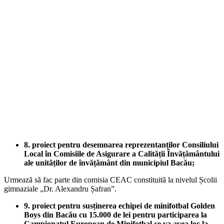
8. proiect pentru desemnarea reprezentanților Consiliului
Local în Comisiile de Asigurare a Calității Învățământului
ale unităților de învățământ din municipiul Bacău;
Urmează să fac parte din comisia CEAC constituită la nivelul Școlii
gimnaziale „Dr. Alexandru Șafran”.
9. proiect pentru susținerea echipei de minifotbal Golden
Boys din Bacău cu 15.000 de lei pentru participarea la
Campionatul European de Minifotbal ce va avea loc la