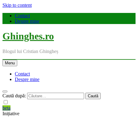
Skip to content
Contact
Despre mine
Ghinghes.ro
Blogul lui Cristian Ghingheș
Menu
Contact
Despre mine
Caută după:
beta
Inițiative