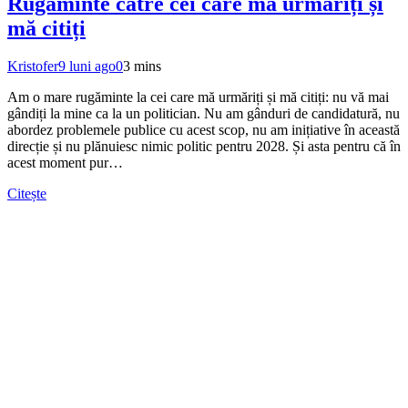
Rugăminte către cei care mă urmăriți și
mă citiți
Kristofer
9 luni ago
0
3 mins
Am o mare rugăminte la cei care mă urmăriți și mă citiți: nu vă mai
gândiți la mine ca la un politician. Nu am gânduri de candidatură, nu
abordez problemele publice cu acest scop, nu am inițiative în această
direcție și nu plănuiesc nimic politic pentru 2028. Și asta pentru că în
acest moment pur…
Citește