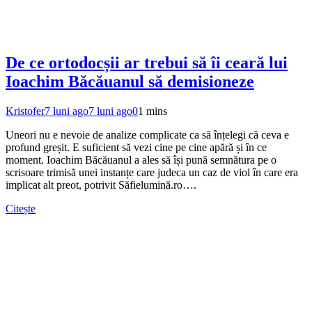
De ce ortodocșii ar trebui să îi ceară lui
Ioachim Băcăuanul să demisioneze
Kristofer
7 luni ago
7 luni ago
0
1 mins
Uneori nu e nevoie de analize complicate ca să înțelegi că ceva e
profund greșit. E suficient să vezi cine pe cine apără și în ce
moment. Ioachim Băcăuanul a ales să își pună semnătura pe o
scrisoare trimisă unei instanțe care judeca un caz de viol în care era
implicat alt preot, potrivit Săfielumină.ro….
Citește