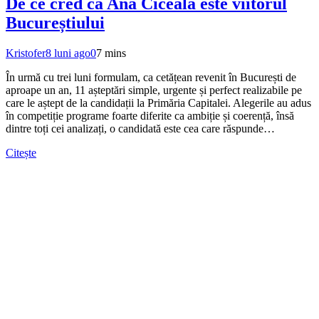
De ce cred că Ana Ciceală este viitorul
Bucureștiului
Kristofer
8 luni ago
0
7 mins
În urmă cu trei luni formulam, ca cetățean revenit în București de
aproape un an, 11 așteptări simple, urgente și perfect realizabile pe
care le aștept de la candidații la Primăria Capitalei. Alegerile au adus
în competiție programe foarte diferite ca ambiție și coerență, însă
dintre toți cei analizați, o candidată este cea care răspunde…
Citește