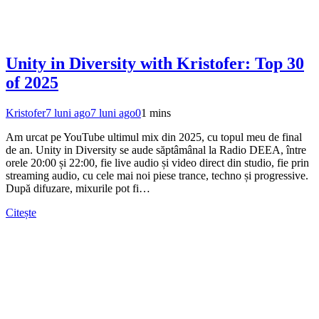
Unity in Diversity with Kristofer: Top 30
of 2025
Kristofer
7 luni ago
7 luni ago
0
1 mins
Am urcat pe YouTube ultimul mix din 2025, cu topul meu de final
de an. Unity in Diversity se aude săptâmânal la Radio DEEA, între
orele 20:00 și 22:00, fie live audio și video direct din studio, fie prin
streaming audio, cu cele mai noi piese trance, techno și progressive.
După difuzare, mixurile pot fi…
Citește