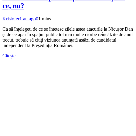
ce, nu?
Kristofer
1 an ago
0
1 mins
Ca să înțelegeți de ce se întețesc zilele astea atacurile la Nicușor Dan
și de ce apar în spațiul public tot mai multe ciorbe reîncălzite de anul
trecut, trebuie să citiți viziunea anunțată astăzi de candidatul
independent la Președinția României.
Citește