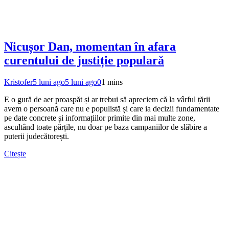
Nicușor Dan, momentan în afara
curentului de justiție populară
Kristofer
5 luni ago
5 luni ago
0
1 mins
E o gură de aer proaspăt și ar trebui să apreciem că la vârful țării
avem o persoană care nu e populistă și care ia decizii fundamentate
pe date concrete și informațiilor primite din mai multe zone,
ascultând toate părțile, nu doar pe baza campaniilor de slăbire a
puterii judecătorești.
Citește