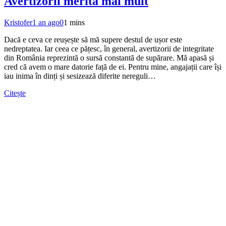
Avertizorii merită mai mult
Kristofer
1 an ago
0
1 mins
Dacă e ceva ce reușește să mă supere destul de ușor este
nedreptatea. Iar ceea ce pățesc, în general, avertizorii de integritate
din România reprezintă o sursă constantă de supărare. Mă apasă și
cred că avem o mare datorie față de ei. Pentru mine, angajații care își
iau inima în dinți și sesizează diferite nereguli…
Citește