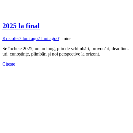
2025 la final
Kristofer
7 luni ago
7 luni ago
0
1 mins
Se încheie 2025, un an lung, plin de schimbări, provocări, deadline-
uri, cunoștințe, plimbări și noi perspective la orizont.
Citește