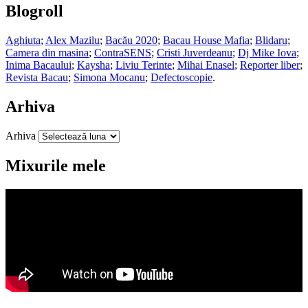
Blogroll
Aghiuta
;
Alex Mazilu
;
Bacău 2020
;
Bacau House Mafia
;
Blidaru
;
Camera din masina
;
ContraSENS
;
Cristi Juverdeanu
;
Dj Mike Iova
;
Inima Bacaului
;
Kaysha
;
Liviu Terinte
;
Mihai Enasel
;
Reporter liber
;
Revista Bacau
;
Simona Mocanu
;
Defectoscopie
.
Arhiva
Arhiva
Mixurile mele