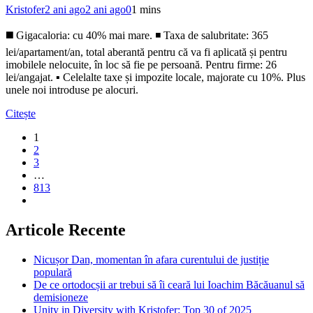
Kristofer
2 ani ago
2 ani ago
0
1 mins
◼️ Gigacaloria: cu 40% mai mare. ◾️ Taxa de salubritate: 365
lei/apartament/an, total aberantă pentru că va fi aplicată și pentru
imobilele nelocuite, în loc să fie pe persoană. Pentru firme: 26
lei/angajat. ▪️ Celelalte taxe și impozite locale, majorate cu 10%. Plus
unele noi introduse pe alocuri.
Citește
1
2
3
…
813
Articole Recente
Nicușor Dan, momentan în afara curentului de justiție
populară
De ce ortodocșii ar trebui să îi ceară lui Ioachim Băcăuanul să
demisioneze
Unity in Diversity with Kristofer: Top 30 of 2025