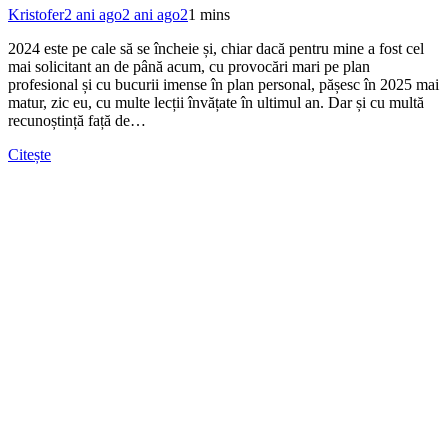
Kristofer
2 ani ago
2 ani ago
2
1 mins
2024 este pe cale să se încheie și, chiar dacă pentru mine a fost cel
mai solicitant an de până acum, cu provocări mari pe plan
profesional și cu bucurii imense în plan personal, pășesc în 2025 mai
matur, zic eu, cu multe lecții învățate în ultimul an. Dar și cu multă
recunoștință față de…
Citește