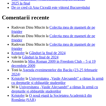
2025 la final
De ce cred că Ana Ciceală este viitorul Bucureștiului
Comentarii recente
Radovan Dinu Miucin
la
Colecţia mea de magneţi de pe
frigider
Radovan Dinu Miucin
la
Colecţia mea de magneţi de pe
frigider
Radovan Dinu Miucin
la
Colecţia mea de magneţi de pe
frigider
Kristofer
la
Gânduri la final de 2024
vale
la
Gânduri la final de 2024
Anonim
la
Miss Roman 2009 in Freedom Club – 5 si 19
decembrie 2009
Toni
la
Agenda evenimentelor din Bacău (23-25 februarie
2024)
Kristofer
la
Universitatea „Vasile Alecsandri” a rămas în urmă
cu drepturile și obligațiile studenților
M
la
Universitatea „Vasile Alecsandri” a rămas în urmă cu
drepturile și obligațiile studenților
Kristofer
la
O nouă etapă la Societatea Academică din
România (SAR)