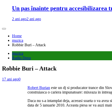
Un pas înainte pentru accesibilizarea 
2 ani ago
2 ani ago
Home
muzica
Robbie Buri – Attack
muzica
Radio Deea
Robbie Buri – Attack
17 ani ago
0
Robert Burian
este un dj si producator trance din Sl
construiasca o cariera impunatoare: mixeaza in intrea
Daca nu s-a intamplat deja, aceeasi soarta o va avea s
data de 5 ianuarie 2010. Aceasta piesa se va auzi mai