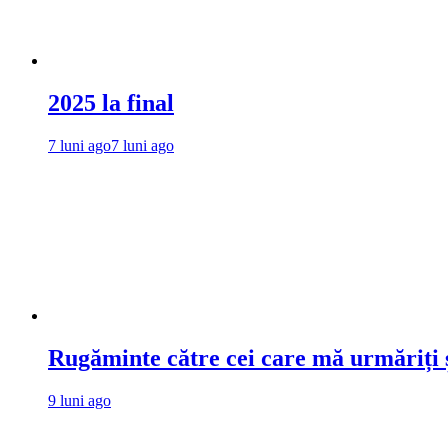
2025 la final
7 luni ago
7 luni ago
Rugăminte către cei care mă urmăriți ș
9 luni ago