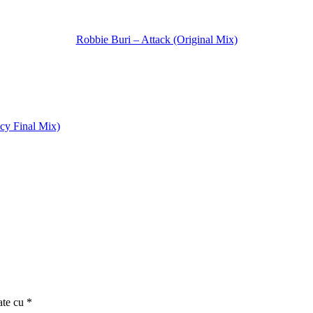
Robbie Buri – Attack (Original Mix)
icy Final Mix)
ate cu
*