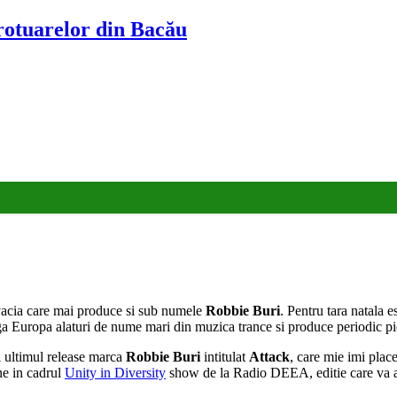
trotuarelor din Bacău
ovacia care mai produce si sub numele
Robbie Buri
. Pentru tara natala 
ga Europa alaturi de nume mari din muzica trance si produce periodic pie
i ultimul release marca
Robbie Buri
intitulat
Attack
, care mie imi plac
ne in cadrul
Unity in Diversity
show de la Radio DEEA, editie care va a