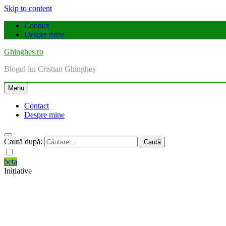
Skip to content
Contact
Despre mine
Ghinghes.ro
Blogul lui Cristian Ghingheș
Menu
Contact
Despre mine
Caută după:
beta
Inițiative