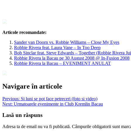
Articole recomandate:
Sander van Doorn vs. Robbie Williams – Close My Eyes
Robbie Rivera feat. Laura Vane – In Too Deep
Bob Sinclar feat. Steve Edwards – Together (Robbie Rivera Ju
Robbie Rivera la Bacau pe 30 August 2008 @ In-Fusion 2008
Robbie Rivera la Bacau – EVENIMENT ANULAT
Navigare în articole
Previous:
Si luni se pot face petreceri (foto si video)
Next:
Urmatoarele evenimente in Club Kremlin Bacau
Lasă un răspuns
Adresa ta de email nu va fi publicată.
Câmpurile obligatorii sunt marc