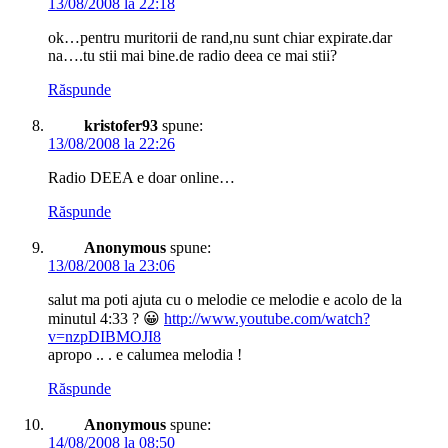
13/08/2008 la 22:18
ok…pentru muritorii de rand,nu sunt chiar expirate.dar
na….tu stii mai bine.de radio deea ce mai stii?
Răspunde
kristofer93
spune:
13/08/2008 la 22:26
Radio DEEA e doar online…
Răspunde
Anonymous
spune:
13/08/2008 la 23:06
salut ma poti ajuta cu o melodie ce melodie e acolo de la
minutul 4:33 ? 😀
http://www.youtube.com/watch?
v=nzpDIBMOJI8
apropo .. . e calumea melodia !
Răspunde
Anonymous
spune:
14/08/2008 la 08:50