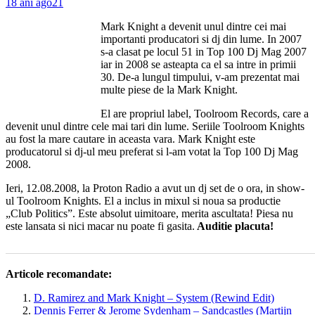
18 ani ago
21
Mark Knight a devenit unul dintre cei mai
importanti producatori si dj din lume. In 2007
s-a clasat pe locul 51 in Top 100 Dj Mag 2007
iar in 2008 se asteapta ca el sa intre in primii
30. De-a lungul timpului, v-am prezentat mai
multe piese de la Mark Knight.
El are propriul label, Toolroom Records, care a
devenit unul dintre cele mai tari din lume. Seriile Toolroom Knights
au fost la mare cautare in aceasta vara. Mark Knight este
producatorul si dj-ul meu preferat si l-am votat la Top 100 Dj Mag
2008.
Ieri, 12.08.2008, la Proton Radio a avut un dj set de o ora, in show-
ul Toolroom Knights. El a inclus in mixul si noua sa productie
„Club Politics”. Este absolut uimitoare, merita ascultata! Piesa nu
este lansata si nici macar nu poate fi gasita.
Auditie placuta!
Articole recomandate:
D. Ramirez and Mark Knight – System (Rewind Edit)
Dennis Ferrer & Jerome Sydenham – Sandcastles (Martijn