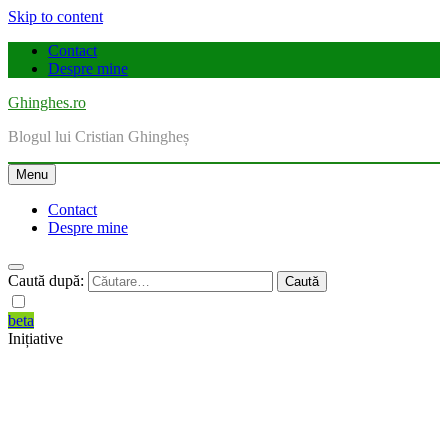
Skip to content
Contact
Despre mine
Ghinghes.ro
Blogul lui Cristian Ghingheș
Menu
Contact
Despre mine
Caută după:
beta
Inițiative