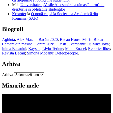
cu drepturile și obligațiile studenților
M
la
Universitatea „Vasile Alecsandri” a rămas în urmă cu
drepturile și obligațiile studenților
Kristofer
la
O nouă etapă la Societatea Academică din
România (SAR)
Blogroll
Aghiuta
;
Alex Mazilu
;
Bacău 2020
;
Bacau House Mafia
;
Blidaru
;
Camera din masina
;
ContraSENS
;
Cristi Juverdeanu
;
Dj Mike Iova
;
Inima Bacaului
;
Kaysha
;
Liviu Terinte
;
Mihai Enasel
;
Reporter liber
;
Revista Bacau
;
Simona Mocanu
;
Defectoscopie
.
Arhiva
Arhiva
Mixurile mele