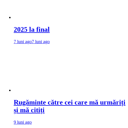
2025 la final
7 luni ago
7 luni ago
Rugăminte către cei care mă urmăriți
și mă citiți
9 luni ago