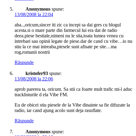
Anonymous
spune:
13/08/2008 la 22:04
aha..,oricum,sincer iti zic ca incepi sa dai gres cu blogul
acesta.si o mare parte din farmecul lui era dat de radio
deea.piese bestiale,nimeni nu le stia,toata lumea venea cu
intrebari sau opinii legate de piese.dar de cand cu vibe…io nu
stiu la ce mai intreaba,piesele sunt afisate pe site…ma
rog,romanii nostrii
Răspunde
kristofer93
spune:
13/08/2008 la 22:06
aprob parerea ta, oricum. Sa stii ca foarte mult trafic mi-l aduc
tracklisturile d ela Vibe FM.
Eu de obicei stiu piesele de la Vibe dinainte sa fie difuzate la
radio, iar cand ajung acolo sunt deja rasuflate.
Răspunde
Anonymous
spune: