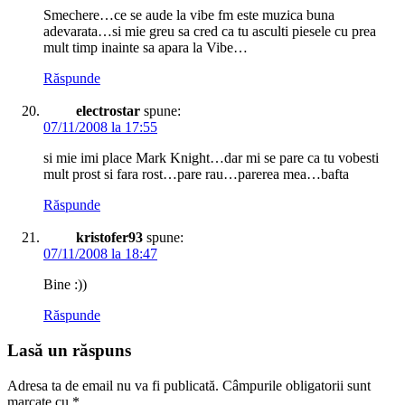
Smechere…ce se aude la vibe fm este muzica buna
adevarata…si mie greu sa cred ca tu asculti piesele cu prea
mult timp inainte sa apara la Vibe…
Răspunde
electrostar
spune:
07/11/2008 la 17:55
si mie imi place Mark Knight…dar mi se pare ca tu vobesti
mult prost si fara rost…pare rau…parerea mea…bafta
Răspunde
kristofer93
spune:
07/11/2008 la 18:47
Bine :))
Răspunde
Lasă un răspuns
Adresa ta de email nu va fi publicată.
Câmpurile obligatorii sunt
marcate cu
*