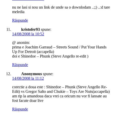
nu ne lasi si nou un link de unde sa o downlodam ..;;) ..:d tare
meledia
Răspunde
kristofer93
spune:
14/08/2008 la 10:52
@ anonim:
prima e Joachim Garraud – Streets Sound / Put Your Hands
Up For Detroit (accapella)
doi e Shinedoe – Phunk (Steve Angello re-edit )
Răspunde
Anonymous
spune:
14/08/2008 la 11:12
corectie a doua este : Shinedoe – Phunk (Steve Angello Re-
Edit) vs Gregor Salto and Chukie – Toys Are Nuts(accapella)
am rip la amandoua daca vrei ca oricum nu vor fi lansate au
fost facute doar live
Răspunde