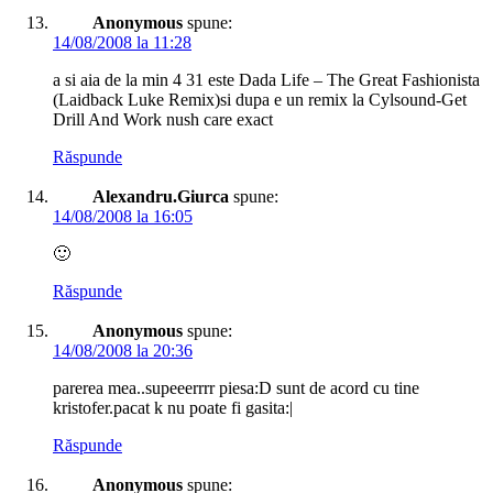
Anonymous
spune:
14/08/2008 la 11:28
a si aia de la min 4 31 este Dada Life – The Great Fashionista
(Laidback Luke Remix)si dupa e un remix la Cylsound-Get
Drill And Work nush care exact
Răspunde
Alexandru.Giurca
spune:
14/08/2008 la 16:05
🙂
Răspunde
Anonymous
spune:
14/08/2008 la 20:36
parerea mea..supeeerrrr piesa:D sunt de acord cu tine
kristofer.pacat k nu poate fi gasita:|
Răspunde
Anonymous
spune: