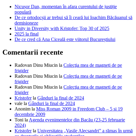
Nicușor Dan, momentan în afara curentului de justiție
populară
De ce ortodocșii ar trebui să îi ceară lui Ioachim Băcăuanul să
demisioneze
Unity in Diversity with Kristofer: Top 30 of 2025
2025 la final
De ce cred că Ana Ciceală este viitorul Bucureștiului
Comentarii recente
Radovan Dinu Miucin
la
Colecţia mea de magneţi de pe
frigider
Radovan Dinu Miucin
la
Colecţia mea de magneţi de pe
frigider
Radovan Dinu Miucin
la
Colecţia mea de magneţi de pe
frigider
Kristofer
la
Gânduri la final de 2024
vale
la
Gânduri la final de 2024
Anonim
la
Miss Roman 2009 in Freedom Club – 5 si 19
decembrie 2009
Toni
la
Agenda evenimentelor din Bacău (23-25 februarie
2024)
Kristofer
la
Universitatea „Vasile Alecsandri” a rămas în urmă