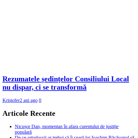
Rezumatele ședințelor Consiliului Local
nu dispar, ci se transformă
Kristofer
2 ani ago
0
Articole Recente
Nicușor Dan, momentan în afara curentului de justiție
populară
De ce ortodocșii ar trebui să îi ceară lui Ioachim Băcăuanul să