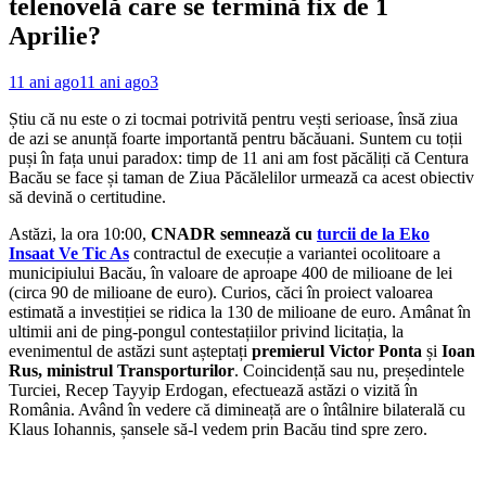
telenovelă care se termină fix de 1
Aprilie?
11 ani ago
11 ani ago
3
Știu că nu este o zi tocmai potrivită pentru vești serioase, însă ziua
de azi se anunță foarte importantă pentru băcăuani. Suntem cu toții
puși în fața unui paradox: timp de 11 ani am fost păcăliți că Centura
Bacău se face și taman de Ziua Păcălelilor urmează ca acest obiectiv
să devină o certitudine.
Astăzi, la ora 10:00,
CNADR semnează cu
turcii de la Eko
Insaat Ve Tic As
contractul de execuție a variantei ocolitoare a
municipiului Bacău, în valoare de aproape 400 de milioane de lei
(circa 90 de milioane de euro). Curios, căci în proiect valoarea
estimată a investiției se ridica la 130 de milioane de euro. Amânat în
ultimii ani de ping-pongul contestațiilor privind licitația, la
evenimentul de astăzi sunt așteptați
premierul Victor Ponta
și
Ioan
Rus, ministrul Transporturilor
. Coincidență sau nu, președintele
Turciei, Recep Tayyip Erdogan, efectuează astăzi o vizită în
România. Având în vedere că dimineață are o întâlnire bilaterală cu
Klaus Iohannis, șansele să-l vedem prin Bacău tind spre zero.