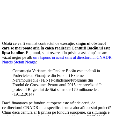
Odată ce va fi semnat contractul de execuție,
singurul obstacol
care se mai poate afla în calea realizării Centurii Bacăului este
lipsa banilor
. Eu, unul, sunt rezervat în privința asta după ce am
văzut negru pe alb
un răspuns în acest sens al directorului CNADR,
Narcis Ștefan Neaga
:
Construcția Variantei de Ocolire Bacău este inclusă în
Proiectele cu Finanțare din Fonduri Externe
Nerambursabile (FEN) Postaderare/Programe din
Fondul de Coeziune. Pentru anul 2015 are prevăzută în
proiectul Bugetului de Stat suma de 170 milioane lei.
(19.12.2014)
Dacă finanțarea pe fonduri europene este atât de certă, de
ce directorul CNADR nu a specificat suma alocată acestui proiect?
Chiar dacă centura ar fi prinsă pe fonduri europene, cu siguranță e