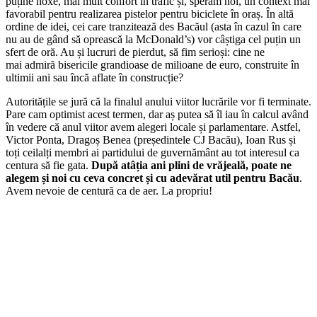
puține noxe, mai mult confort în trafic și, sperăm noi, un context mai
favorabil pentru realizarea pistelor pentru biciclete în oraș. În altă
ordine de idei, cei care tranzitează des Bacăul (asta în cazul în care
nu au de gând să oprească la McDonald’s) vor câștiga cel puțin un
sfert de oră. Au și lucruri de pierdut, să fim serioși: cine ne
mai admiră bisericile grandioase de milioane de euro, construite în
ultimii ani sau încă aflate în construcție?
Autoritățile se jură că la finalul anului viitor lucrările vor fi terminate.
Pare cam optimist acest termen, dar aș putea să îl iau în calcul având
în vedere că anul viitor avem alegeri locale și parlamentare. Astfel,
Victor Ponta, Dragoș Benea (președintele CJ Bacău), Ioan Rus și
toți ceilalți membri ai partidului de guvernământ au tot interesul ca
centura să fie gata.
După atâția ani plini de vrăjeală, poate ne
alegem și noi cu ceva concret și cu adevărat util pentru Bacău
.
Avem nevoie de centură ca de aer. La propriu!