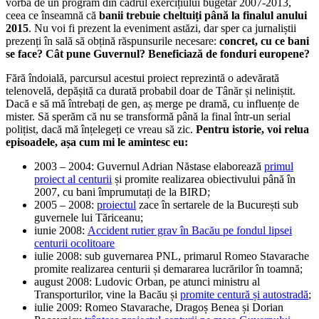
vorba de un program din cadrul exercițiului bugetar 2007-2013,
ceea ce înseamnă că
banii trebuie cheltuiți până la finalul anului
2015
. Nu voi fi prezent la eveniment astăzi, dar sper ca jurnaliștii
prezenți în sală să obțină răspunsurile necesare:
concret, cu ce bani
se face? Cât pune Guvernul? Beneficiază de fonduri europene?
Fără îndoială, parcursul acestui proiect reprezintă o adevărată
telenovelă, depășită ca durată probabil doar de Tânăr și neliniștit.
Dacă e să mă întrebați de gen, aș merge pe dramă, cu influențe de
mister. Să sperăm că nu se transformă până la final într-un serial
polițist, dacă mă înțelegeți ce vreau să zic.
Pentru istorie, voi relua
episoadele, așa cum mi le amintesc eu:
2003 – 2004: Guvernul Adrian Năstase elaborează
primul
proiect al centurii
și promite realizarea obiectivului până în
2007, cu bani împrumutați de la BIRD;
2005 – 2008:
proiectul
zace în sertarele de la București sub
guvernele lui Tăriceanu;
iunie 2008:
Accident rutier grav în Bacău pe fondul lipsei
centurii ocolitoare
iulie 2008: sub guvernarea PNL, primarul Romeo Stavarache
promite realizarea centurii și demararea lucrărilor în toamnă;
august 2008: Ludovic Orban, pe atunci ministru al
Transporturilor, vine la Bacău și
promite centură și autostradă
;
iulie 2009: Romeo Stavarache, Dragoș Benea și Dorian