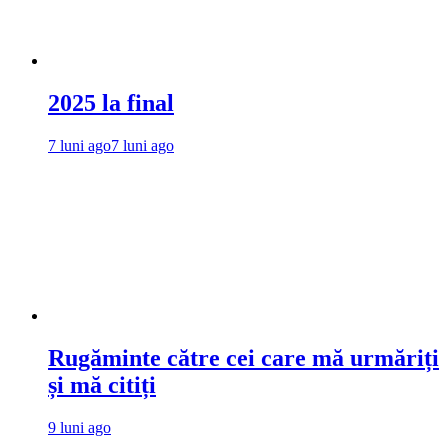
2025 la final
7 luni ago
7 luni ago
Rugăminte către cei care mă urmăriți
și mă citiți
9 luni ago