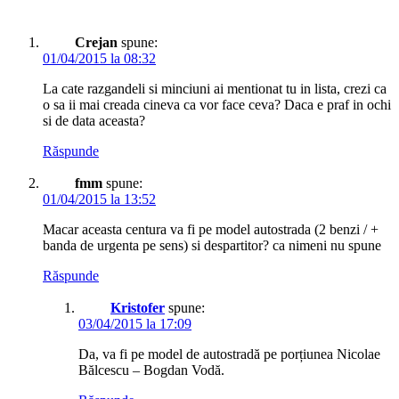
Crejan
spune:
01/04/2015 la 08:32
La cate razgandeli si minciuni ai mentionat tu in lista, crezi ca
o sa ii mai creada cineva ca vor face ceva? Daca e praf in ochi
si de data aceasta?
Răspunde
fmm
spune:
01/04/2015 la 13:52
Macar aceasta centura va fi pe model autostrada (2 benzi / +
banda de urgenta pe sens) si despartitor? ca nimeni nu spune
Răspunde
Kristofer
spune:
03/04/2015 la 17:09
Da, va fi pe model de autostradă pe porțiunea Nicolae
Bălcescu – Bogdan Vodă.