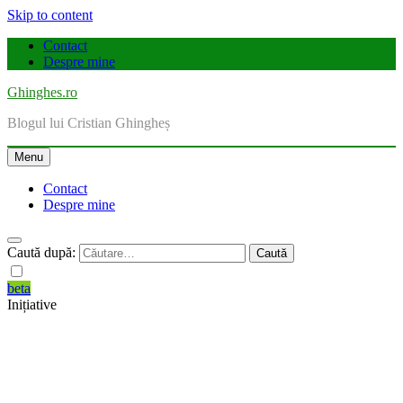
Skip to content
Contact
Despre mine
Ghinghes.ro
Blogul lui Cristian Ghingheș
Menu
Contact
Despre mine
Caută după:
beta
Inițiative