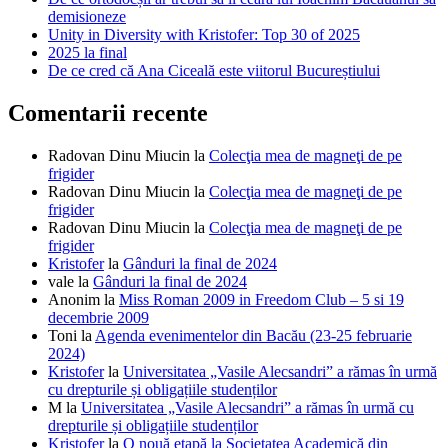
demisioneze
Unity in Diversity with Kristofer: Top 30 of 2025
2025 la final
De ce cred că Ana Ciceală este viitorul Bucureștiului
Comentarii recente
Radovan Dinu Miucin
la
Colecţia mea de magneţi de pe
frigider
Radovan Dinu Miucin
la
Colecţia mea de magneţi de pe
frigider
Radovan Dinu Miucin
la
Colecţia mea de magneţi de pe
frigider
Kristofer
la
Gânduri la final de 2024
vale
la
Gânduri la final de 2024
Anonim
la
Miss Roman 2009 in Freedom Club – 5 si 19
decembrie 2009
Toni
la
Agenda evenimentelor din Bacău (23-25 februarie
2024)
Kristofer
la
Universitatea „Vasile Alecsandri” a rămas în urmă
cu drepturile și obligațiile studenților
M
la
Universitatea „Vasile Alecsandri” a rămas în urmă cu
drepturile și obligațiile studenților
Kristofer
la
O nouă etapă la Societatea Academică din