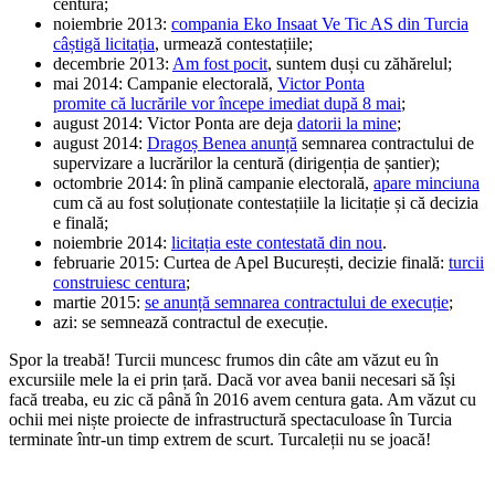
centura;
noiembrie 2013:
compania
Eko Insaat Ve Tic AS
din Turcia
câștigă licitația
, urmează contestațiile;
decembrie 2013:
Am fost pocit
, suntem duși cu zăhărelul;
mai 2014: Campanie electorală,
Victor Ponta
promite că lucrările vor începe imediat după 8 mai
;
august 2014: Victor Ponta are deja
datorii la mine
;
august 2014:
Dragoș Benea anunță
semnarea contractului de
supervizare a lucrărilor la centură (dirigenția de șantier);
octombrie 2014: în plină campanie electorală,
apare minciuna
cum că au fost soluționate contestațiile la licitație și că decizia
e finală;
noiembrie 2014:
licitația este contestată din nou
.
februarie 2015: Curtea de Apel București, decizie finală:
turcii
construiesc centura
;
martie 2015:
se anunță semnarea contractului de execuție
;
azi: se semnează contractul de execuție.
Spor la treabă! Turcii muncesc frumos din câte am văzut eu în
excursiile mele la ei prin țară. Dacă vor avea banii necesari să își
facă treaba, eu zic că până în 2016 avem centura gata. Am văzut cu
ochii mei niște proiecte de infrastructură spectaculoase în Turcia
terminate într-un timp extrem de scurt. Turcaleții nu se joacă!