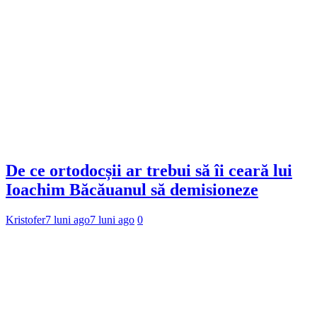
De ce ortodocșii ar trebui să îi ceară lui
Ioachim Băcăuanul să demisioneze
Kristofer
7 luni ago
7 luni ago
0