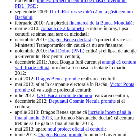
Pocovnicu
trântesc proiectul centurii pe masa Guvernului
PDL+PSD
;
septembrie 2009:
Un TIRist rus se miră că nu a găsit centura
Bacăului
;
februarie 2010: Am pierdut
finanțarea de la Banca Mondială
;
martie 2010:
coloană de 2 kilometri
la intrare în oraș, lipsa
centurii se simte mai tare ca niciodată;
octombrie 2010:
Dragoș Benea declară
că proiectul zace la
Ministerul Transporturilor din cauză că nu are finanțare;
noiembrie 2010:
Paul Dobre (PNL)
critică și el lipsa de atenție
a Guvernului Boc pentru centură;
decembrie 2011: Anca Boagiu fură curent și
anunță că centura
va fi foarte ieftină
, urmând a fi scoasă la licitație în martie
2012;
mai 2012:
Dragoș Benea promite
realizarea centurii;
mai 2012: aflat în campanie electorală în Bacău,
Victor Ponta
promite
că va susține proiectul centurii;
iulie 2012:
USL Bacău promite din nou
realizarea centurii;
decembrie 2012:
Deputatul Cosmin Necula promite
și el
centura;
aprilie 2013: Dragoș Benea spune că
lucrările încep până la
finalul anului 2013
, iar Romeo Stavarache declară că centura
trebuie să fie gata la finalul anului 2015;
mai 2013: apare
noul proiect oficial al centurii
;
iunie 2013:
Dragoș Benea promite
în numele Guvernului