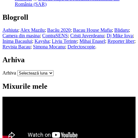
România (SAR)
Blogroll
Aghiuta
;
Alex Mazilu
;
Bacău 2020
;
Bacau House Mafia
;
Blidaru
;
Camera din masina
;
ContraSENS
;
Cristi Juverdeanu
;
Dj Mike Iova
;
Inima Bacaului
;
Kaysha
;
Liviu Terinte
;
Mihai Enasel
;
Reporter liber
;
Revista Bacau
;
Simona Mocanu
;
Defectoscopie
.
Arhiva
Arhiva
Mixurile mele