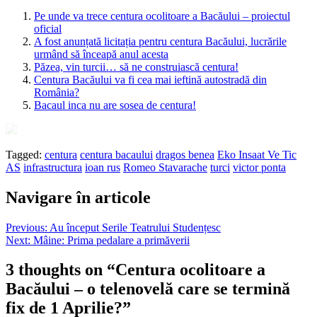
Pe unde va trece centura ocolitoare a Bacăului – proiectul
oficial
A fost anunțată licitația pentru centura Bacăului, lucrările
urmând să înceapă anul acesta
Păzea, vin turcii… să ne construiască centura!
Centura Bacăului va fi cea mai ieftină autostradă din
România?
Bacaul inca nu are sosea de centura!
Tagged:
centura
centura bacaului
dragos benea
Eko Insaat Ve Tic
AS
infrastructura
ioan rus
Romeo Stavarache
turci
victor ponta
Navigare în articole
Previous:
Au început Serile Teatrului Studențesc
Next:
Mâine: Prima pedalare a primăverii
3 thoughts on “
Centura ocolitoare a
Bacăului – o telenovelă care se termină
fix de 1 Aprilie?
”