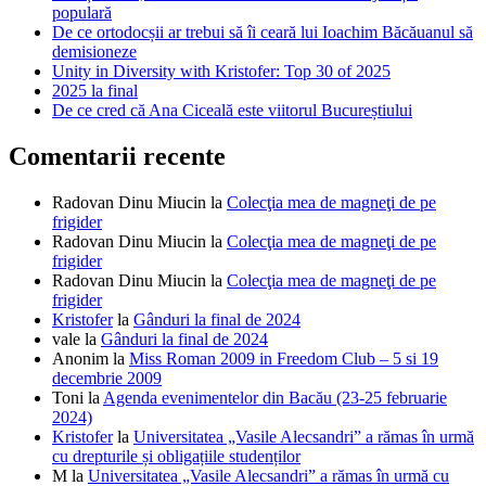
populară
De ce ortodocșii ar trebui să îi ceară lui Ioachim Băcăuanul să
demisioneze
Unity in Diversity with Kristofer: Top 30 of 2025
2025 la final
De ce cred că Ana Ciceală este viitorul Bucureștiului
Comentarii recente
Radovan Dinu Miucin
la
Colecţia mea de magneţi de pe
frigider
Radovan Dinu Miucin
la
Colecţia mea de magneţi de pe
frigider
Radovan Dinu Miucin
la
Colecţia mea de magneţi de pe
frigider
Kristofer
la
Gânduri la final de 2024
vale
la
Gânduri la final de 2024
Anonim
la
Miss Roman 2009 in Freedom Club – 5 si 19
decembrie 2009
Toni
la
Agenda evenimentelor din Bacău (23-25 februarie
2024)
Kristofer
la
Universitatea „Vasile Alecsandri” a rămas în urmă
cu drepturile și obligațiile studenților
M
la
Universitatea „Vasile Alecsandri” a rămas în urmă cu