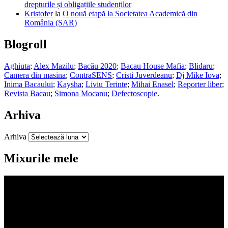
drepturile și obligațiile studenților
Kristofer
la
O nouă etapă la Societatea Academică din
România (SAR)
Blogroll
Aghiuta
;
Alex Mazilu
;
Bacău 2020
;
Bacau House Mafia
;
Blidaru
;
Camera din masina
;
ContraSENS
;
Cristi Juverdeanu
;
Dj Mike Iova
;
Inima Bacaului
;
Kaysha
;
Liviu Terinte
;
Mihai Enasel
;
Reporter liber
;
Revista Bacau
;
Simona Mocanu
;
Defectoscopie
.
Arhiva
Arhiva
Mixurile mele