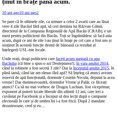
ținut în brațe până acum.
10 ani ago
10 ani ago
2
Se pare că în ultimele zile, ca urmare a celor 2 avarii care au lăsat
vreo 4 zile Bacăul fără apă, să ceri demisia lui Răzvan Găină,
directorul de la Compania Regională de Apă Bacău (CRAB), e un
must pentru politicienii din Bacău. Toți se îngrămădesc să facă asta
acum, după ce ani de zile l-au ținut în brațe pe cel care a fost uns și
susținut în această funcție destul de bănoasă ca rezultat al
înțelegerii USL-iste locale.
Unde erați, dragi politicieni care
faceți acum gargară cu apa
Bacăului
(că bine a spus-o azi Deșteptarea!),
în vara anului 2014
,
când la robinete a fost secetă 3 zile? Dar la
începutul anului 2015
, în
plină iarnă, când iar am rămas fără apă? Să înțeleg că atunci aveam
rezervă de apă funcțională, domnule Cosmin Necula, deputat la acea
vreme? Dar dumneavoastră, domnilor Vreme și Palăr, ce făceați
atunci? Ca să nu mai vorbesc de Dragoș Luchian, fost viceprimar,
exponent al puterii locale liberale din ultimii 12 ani, care ieri a
cuvântat pe Facebook și a început să dea lecții după o campanie
electorală în care și de umbra lui i-a fost frică. După 2 mandate
dezastruoase, cred și eu…