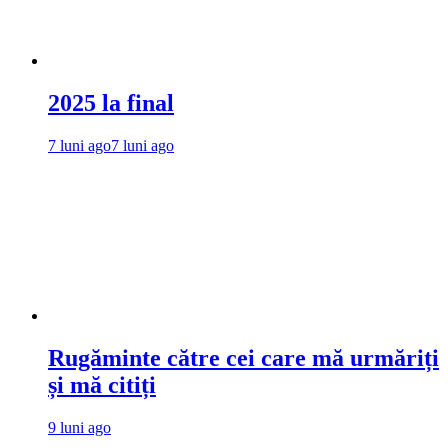
2025 la final
7 luni ago
7 luni ago
Rugăminte către cei care mă urmăriți
și mă citiți
9 luni ago