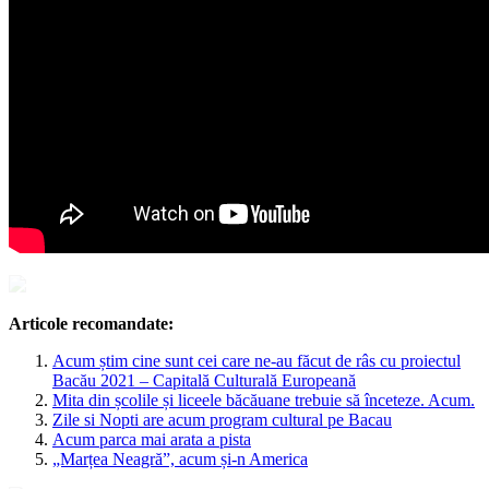
Articole recomandate:
Acum știm cine sunt cei care ne-au făcut de râs cu proiectul
Bacău 2021 – Capitală Culturală Europeană
Mita din școlile și liceele băcăuane trebuie să înceteze. Acum.
Zile si Nopti are acum program cultural pe Bacau
Acum parca mai arata a pista
„Marțea Neagră”, acum și-n America