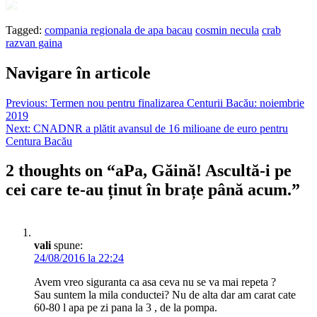
Tagged:
compania regionala de apa bacau
cosmin necula
crab
razvan gaina
Navigare în articole
Previous:
Termen nou pentru finalizarea Centurii Bacău: noiembrie
2019
Next:
CNADNR a plătit avansul de 16 milioane de euro pentru
Centura Bacău
2 thoughts on “
aPa, Găină! Ascultă-i pe
cei care te-au ținut în brațe până acum.
”
vali
spune:
24/08/2016 la 22:24
Avem vreo siguranta ca asa ceva nu se va mai repeta ?
Sau suntem la mila conductei? Nu de alta dar am carat cate
60-80 l apa pe zi pana la 3 , de la pompa.