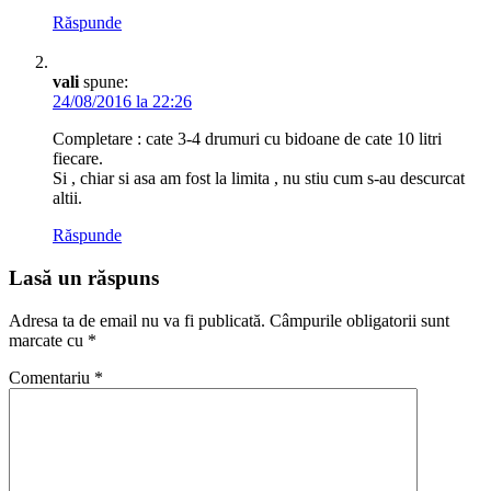
Răspunde
vali
spune:
24/08/2016 la 22:26
Completare : cate 3-4 drumuri cu bidoane de cate 10 litri
fiecare.
Si , chiar si asa am fost la limita , nu stiu cum s-au descurcat
altii.
Răspunde
Lasă un răspuns
Adresa ta de email nu va fi publicată.
Câmpurile obligatorii sunt
marcate cu
*
Comentariu
*