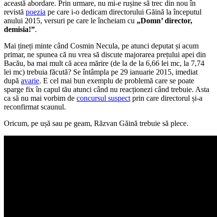
această abordare. Prin urmare, nu mi-e rușine să trec din nou în
revistă
poezia
pe care i-o dedicam directorului Găină la începutul
anului 2015, versuri pe care le încheiam cu
„Domn’ director,
demisia!”
.
Mai țineți minte când Cosmin Necula, pe atunci deputat și acum
primar, ne spunea că nu vrea să discute majorarea prețului apei din
Bacău, ba mai mult că acea mărire (de la de la 6,66 lei mc, la 7,74
lei mc) trebuia făcută? Se întâmpla pe 29 ianuarie 2015, imediat
după
avarie
. E cel mai bun exemplu de problemă care se poate
sparge fix în capul tău atunci când nu reacționezi când trebuie. Asta
ca să nu mai vorbim de
concursul suspect
prin care directorul și-a
reconfirmat scaunul.
Oricum, pe ușă sau pe geam, Răzvan Găină trebuie să plece.