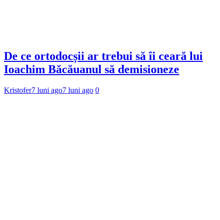
De ce ortodocșii ar trebui să îi ceară lui
Ioachim Băcăuanul să demisioneze
Kristofer
7 luni ago
7 luni ago
0