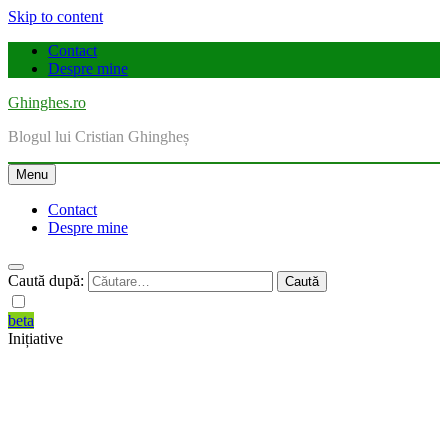
Skip to content
Contact
Despre mine
Ghinghes.ro
Blogul lui Cristian Ghingheș
Menu
Contact
Despre mine
Caută după:
beta
Inițiative