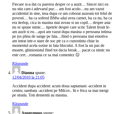
Fiecare si-a dat cu parerea despre ce a auzit… Sincer nici eu
nu stiu care-i adevarul pur… am fost acolo…nu am vazut
accidentul in sine, insa dupa ce am coborat auzeam tot felul de
povesti… ba ca soferul BMw-ului avea carnet, ba ca nu, ba ca
era iterlop, cica in masina mai aveau si un copil… despre asta
nu se spune nimic… tipetele despre care scrie Talent Irosit le-
am auzit si eu…apoi am vazut dupa masina o persoana intinsa
pe jos plina de sange pe fata…fiind o persoana mai emotiva
am intrat intr-o stare de soc ptr ca o cunostinta chiar in
momentul acela sosise in fata blocului. A fost la un pas de
moarte, ghinionistul fiind tot dacia break… pacat ca nimic nu
este cert…romania ce sa mai comentez 😐
Răspunde
Dianna
spune:
12/04/2010 la 21:05
Accident dupa accident: acum doua saptamani -accident in
centru; sambata -accident pe Milcov.. Iti e frica sa mai mergi
pe strada. Toti dementii au masina.
Răspunde
Anonymous
spune: