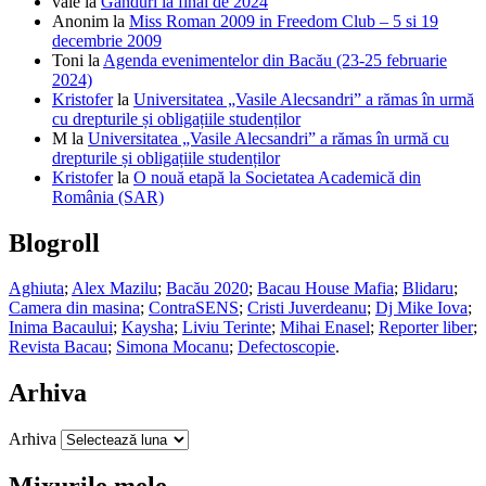
vale
la
Gânduri la final de 2024
Anonim
la
Miss Roman 2009 in Freedom Club – 5 si 19
decembrie 2009
Toni
la
Agenda evenimentelor din Bacău (23-25 februarie
2024)
Kristofer
la
Universitatea „Vasile Alecsandri” a rămas în urmă
cu drepturile și obligațiile studenților
M
la
Universitatea „Vasile Alecsandri” a rămas în urmă cu
drepturile și obligațiile studenților
Kristofer
la
O nouă etapă la Societatea Academică din
România (SAR)
Blogroll
Aghiuta
;
Alex Mazilu
;
Bacău 2020
;
Bacau House Mafia
;
Blidaru
;
Camera din masina
;
ContraSENS
;
Cristi Juverdeanu
;
Dj Mike Iova
;
Inima Bacaului
;
Kaysha
;
Liviu Terinte
;
Mihai Enasel
;
Reporter liber
;
Revista Bacau
;
Simona Mocanu
;
Defectoscopie
.
Arhiva
Arhiva