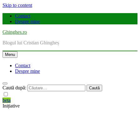
Skip to content
Contact
Despre mine
Ghinghes.ro
Blogul lui Cristian Ghingheș
Menu
Contact
Despre mine
Caută după:
beta
Inițiative