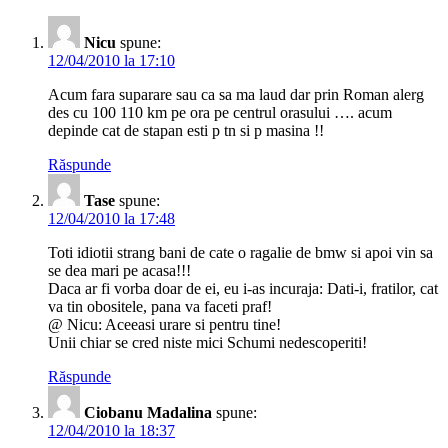
Nicu
spune:
12/04/2010 la 17:10
Acum fara suparare sau ca sa ma laud dar prin Roman alerg
des cu 100 110 km pe ora pe centrul orasului …. acum
depinde cat de stapan esti p tn si p masina !!
Răspunde
Tase
spune:
12/04/2010 la 17:48
Toti idiotii strang bani de cate o ragalie de bmw si apoi vin sa
se dea mari pe acasa!!!
Daca ar fi vorba doar de ei, eu i-as incuraja: Dati-i, fratilor, cat
va tin obositele, pana va faceti praf!
@ Nicu: Aceeasi urare si pentru tine!
Unii chiar se cred niste mici Schumi nedescoperiti!
Răspunde
Ciobanu Madalina
spune:
12/04/2010 la 18:37