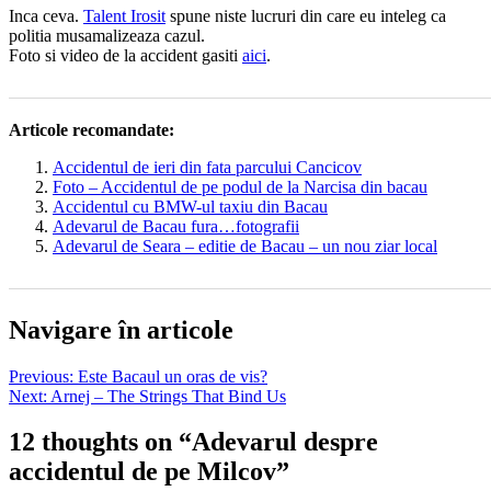
Inca ceva.
Talent Irosit
spune niste lucruri din care eu inteleg ca
politia musamalizeaza cazul.
Foto si video de la accident gasiti
aici
.
Articole recomandate:
Accidentul de ieri din fata parcului Cancicov
Foto – Accidentul de pe podul de la Narcisa din bacau
Accidentul cu BMW-ul taxiu din Bacau
Adevarul de Bacau fura…fotografii
Adevarul de Seara – editie de Bacau – un nou ziar local
Navigare în articole
Previous:
Este Bacaul un oras de vis?
Next:
Arnej – The Strings That Bind Us
12 thoughts on “
Adevarul despre
accidentul de pe Milcov
”