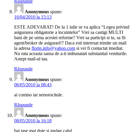
Răspunde
Anonymous
spune:
16/04/2010 la 15:13
ESTE ADEVARAT! De la 1 iulie se va aplica “Legea privind
asigurarea obligatorie a locuintelor” Vrei sa castigi MULTI
bani de pe urma acestei reforme? Vrei sa participi si tu, sa fii
agent/broker de asigurari!? Daca esti interesat trimite un mail
la adresa
florin.info@yahoo.com
si vei fi contactat imediat.
Nu rata aceasta sansa de a-ti imbunatati substantial veniturile.
Astept mail-ul tau.
Răspunde
Anonymous
spune:
06/05/2010 la 08:43
ai comiso iar nenorocitule.
Răspunde
Anonymous
spune:
08/05/2010 la 16:18
bai tase mai dute si mulge calul