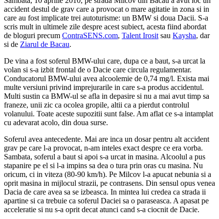
Sambata, 10 aprilie 2010, pe strada Milcov din Bacau a avut loc un
accident destul de grav care a provocat o mare agitatie in zona si in
care au fost implicate trei autoturisme: un BMW si doua Dacii. S-a
scris mult in ultimele zile despre acest subiect, acesta fiind abordat
de bloguri precum
ContraSENS.com
,
Talent Irosit
sau
Kaysha
, dar
si de
Ziarul de Bacau
.
De vina a fost soferul BMW-ului care, dupa ce a baut, s-a urcat la
volan si s-a izbit frontal de o Dacie care circula regulamentar.
Conducatorul BMW-ului avea alcoolemie de 0,74 mg/l. Exista mai
multe versiuni privind imprejurarile in care s-a produs accidentul.
Multi sustin ca BMW-ul se afla in depasire si nu a mai avut timp sa
franeze, unii zic ca ocolea gropile, altii ca a pierdut controlul
volanului. Toate aceste supozitii sunt false. Am aflat ce s-a intamplat
cu adevarat acolo, din doua surse.
Soferul avea antecedente. Mai are inca un dosar pentru alt accident
grav pe care l-a provocat, n-am inteles exact despre ce era vorba.
Sambata, soferul a baut si apoi s-a urcat in masina. Alcoolul a pus
stapanire pe el si l-a impins sa dea o tura prin oras cu masina. Nu
oricum, ci in viteza (80-90 km/h). Pe Milcov l-a apucat nebunia si a
oprit masina in mijlocul strazii, pe contrasens. Din sensul opus venea
Dacia de care avea sa se izbeasca. In mintea lui credea ca strada ii
apartine si ca trebuie ca soferul Daciei sa o paraseasca. A apasat pe
acceleratie si nu s-a oprit decat atunci cand s-a ciocnit de Dacie.