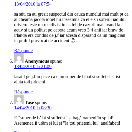
13/04/2010 la 07:54
sa stiti ca ati gresit suspectul din cauza numelui mai mult pt ca
al cheama jacota ionel nu inseamna ca el e sii soferul iadului
driverul este un recidivist in astfel de cazurii mai avand la
activ si un politist pe capota acum vreo 3 4 anii iar bmw de
irlanda era condus de j.f iar acesta disparand ca un magician
in praful provocat de accident 🙂
Răspunde
Anonymous
spune:
13/04/2010 la 21:09
lasatil pe j.f in pace ca e un super de baiat si sufletist si isi
ajuta toti prieteni
Răspunde
Tase
spune:
14/04/2010 la 08:30
E "super de băiat și sufletist" și bagă oameni în spital!
Asemenea îi urăm și lui și "la toți prietenii lui" analfabeți!