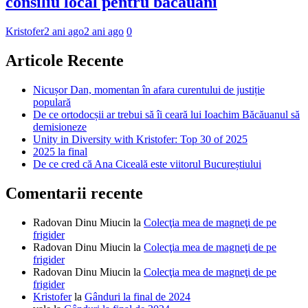
consiliu local pentru băcăuani
Kristofer
2 ani ago
2 ani ago
0
Articole Recente
Nicușor Dan, momentan în afara curentului de justiție
populară
De ce ortodocșii ar trebui să îi ceară lui Ioachim Băcăuanul să
demisioneze
Unity in Diversity with Kristofer: Top 30 of 2025
2025 la final
De ce cred că Ana Ciceală este viitorul Bucureștiului
Comentarii recente
Radovan Dinu Miucin
la
Colecţia mea de magneţi de pe
frigider
Radovan Dinu Miucin
la
Colecţia mea de magneţi de pe
frigider
Radovan Dinu Miucin
la
Colecţia mea de magneţi de pe
frigider
Kristofer
la
Gânduri la final de 2024