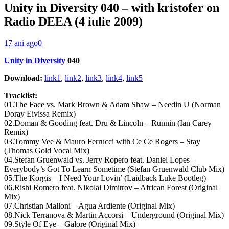
Unity in Diversity 040 – with kristofer on
Radio DEEA (4 iulie 2009)
17 ani ago
0
Unity in Diversity
040
Download:
link1
,
link2
,
link3
,
link4
,
link5
Tracklist:
01.The Face vs. Mark Brown & Adam Shaw – Needin U (Norman
Doray Eivissa Remix)
02.Doman & Gooding feat. Dru & Lincoln – Runnin (Ian Carey
Remix)
03.Tommy Vee & Mauro Ferrucci with Ce Ce Rogers – Stay
(Thomas Gold Vocal Mix)
04.Stefan Gruenwald vs. Jerry Ropero feat. Daniel Lopes –
Everybody’s Got To Learn Sometime (Stefan Gruenwald Club Mix)
05.The Korgis – I Need Your Lovin’ (Laidback Luke Bootleg)
06.Rishi Romero feat. Nikolai Dimitrov – African Forest (Original
Mix)
07.Christian Malloni – Agua Ardiente (Original Mix)
08.Nick Terranova & Martin Accorsi – Underground (Original Mix)
09.Style Of Eye – Galore (Original Mix)