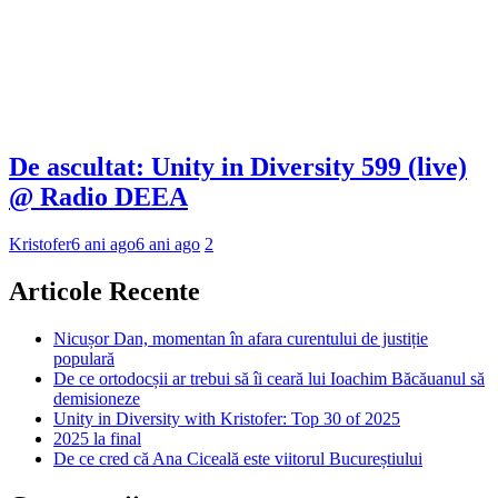
De ascultat: Unity in Diversity 599 (live)
@ Radio DEEA
Kristofer
6 ani ago
6 ani ago
2
Articole Recente
Nicușor Dan, momentan în afara curentului de justiție
populară
De ce ortodocșii ar trebui să îi ceară lui Ioachim Băcăuanul să
demisioneze
Unity in Diversity with Kristofer: Top 30 of 2025
2025 la final
De ce cred că Ana Ciceală este viitorul Bucureștiului