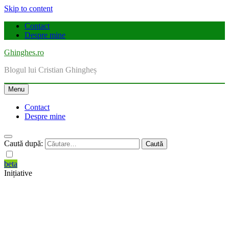
Skip to content
Contact
Despre mine
Ghinghes.ro
Blogul lui Cristian Ghingheș
Menu
Contact
Despre mine
Caută după:
beta
Inițiative