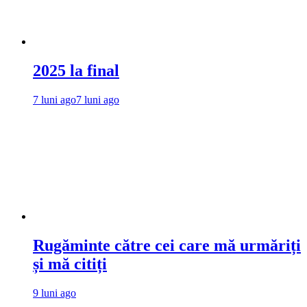
2025 la final
7 luni ago
7 luni ago
Rugăminte către cei care mă urmăriți
și mă citiți
9 luni ago