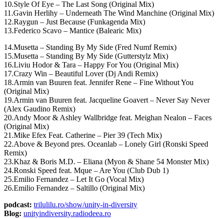
10.Style Of Eye – The Last Song (Original Mix)
11.Gavin Herlihy – Underneath The Wind Manchine (Original Mix)
12.Raygun – Just Because (Funkagenda Mix)
13.Federico Scavo – Mantice (Balearic Mix)
14.Musetta – Standing By My Side (Fred Numf Remix)
15.Musetta – Standing By My Side (Gutterstylz Mix)
16.Liviu Hodor & Tara – Happy For You (Original Mix)
17.Crazy Win – Beautiful Lover (Dj Andi Remix)
18.Armin van Buuren feat. Jennifer Rene – Fine Without You
(Original Mix)
19.Armin van Buuren feat. Jacqueline Goavert – Never Say Never
(Alex Gaudino Remix)
20.Andy Moor & Ashley Wallbridge feat. Meighan Nealon – Faces
(Original Mix)
21.Mike Efex Feat. Catherine – Pier 39 (Tech Mix)
22.Above & Beyond pres. Oceanlab – Lonely Girl (Ronski Speed
Remix)
23.Khaz & Boris M.D. – Eliana (Myon & Shane 54 Monster Mix)
24.Ronski Speed feat. Mque – Are You (Club Dub 1)
25.Emilio Fernandez – Let It Go (Vocal Mix)
26.Emilio Fernandez – Saltillo (Original Mix)
podcast:
trilulilu.ro/show/unity-in-diversity
Blog:
unityindiversity.radiodeea.ro