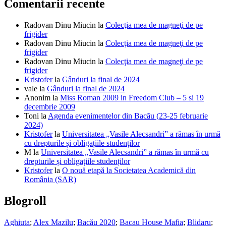
Comentarii recente
Radovan Dinu Miucin
la
Colecţia mea de magneţi de pe
frigider
Radovan Dinu Miucin
la
Colecţia mea de magneţi de pe
frigider
Radovan Dinu Miucin
la
Colecţia mea de magneţi de pe
frigider
Kristofer
la
Gânduri la final de 2024
vale
la
Gânduri la final de 2024
Anonim
la
Miss Roman 2009 in Freedom Club – 5 si 19
decembrie 2009
Toni
la
Agenda evenimentelor din Bacău (23-25 februarie
2024)
Kristofer
la
Universitatea „Vasile Alecsandri” a rămas în urmă
cu drepturile și obligațiile studenților
M
la
Universitatea „Vasile Alecsandri” a rămas în urmă cu
drepturile și obligațiile studenților
Kristofer
la
O nouă etapă la Societatea Academică din
România (SAR)
Blogroll
Aghiuta
;
Alex Mazilu
;
Bacău 2020
;
Bacau House Mafia
;
Blidaru
;