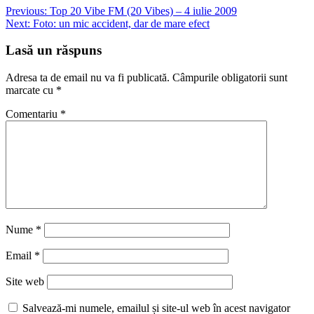
Previous:
Top 20 Vibe FM (20 Vibes) – 4 iulie 2009
Next:
Foto: un mic accident, dar de mare efect
Lasă un răspuns
Adresa ta de email nu va fi publicată.
Câmpurile obligatorii sunt
marcate cu
*
Comentariu
*
Nume
*
Email
*
Site web
Salvează-mi numele, emailul și site-ul web în acest navigator