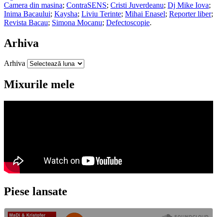
Camera din masina
;
ContraSENS
;
Cristi Juverdeanu
;
Dj Mike Iova
;
Inima Bacaului
;
Kaysha
;
Liviu Terinte
;
Mihai Enasel
;
Reporter liber
;
Revista Bacau
;
Simona Mocanu
;
Defectoscopie
.
Arhiva
Arhiva
Mixurile mele
Piese lansate