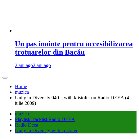
Un pas înainte pentru accesibilizarea
trotuarelor din Bacău
2 ani ago
2 ani ago
Home
muzica
Unity in Diversity 040 – with kristofer on Radio DEEA (4
iulie 2009)
muzica
Playlist/Tracklist Radio DEEA
Radio Deea
Unity in Diversity with kristofer