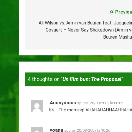
Previou
Navigare
în
Ali Wilson vs. Armin van Buuren feat. Jacqueli
Govaert – Never Say Shakedown (Armin v
articole
Buuren Mashu
4 thoughts on “
Un film bun: The Proposal
”
Anonymous
spune:
20/08/2009 la 08:02
It's… The morning! AHAHAHAHHAAHHAH
yoana
spune:
20/08/2009 la 10:26