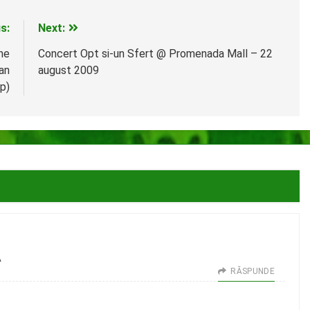
s:
Next:
ne
Concert Opt si-un Sfert @ Promenada Mall – 22
an
august 2009
p)
A
RĂSPUNDE