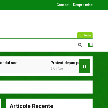
Contact
Despre mine
beta
Proiect depus pentru tinerii și organizațiile d
2 Ani Ago
Articole Recente