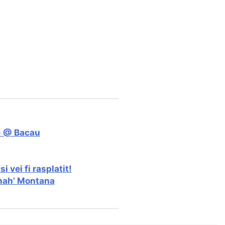
j) @ Bacau
 vei fi rasplatit!
nnah’ Montana