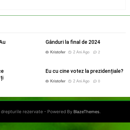
 Au
Gânduri la final de 2024
Kristofer
2 Ani Ago
2
ce
Eu cu cine votez la prezidențiale?
ți
Kristofer
2 Ani Ago
0
 drepturile rezervate - Powered By
.
BlazeThemes