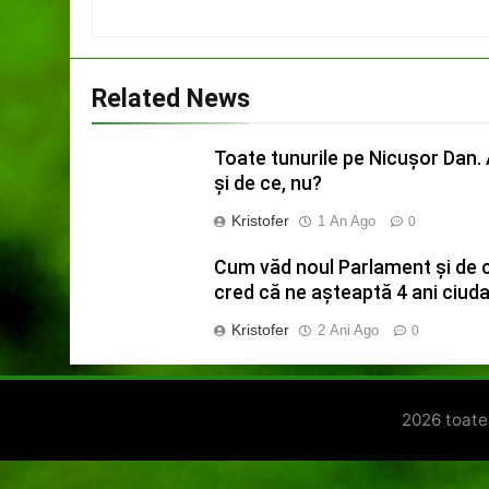
Related News
Toate tunurile pe Nicușor Dan.
și de ce, nu?
Kristofer
1 An Ago
0
Cum văd noul Parlament și de 
cred că ne așteaptă 4 ani ciuda
Kristofer
2 Ani Ago
0
2026 toate