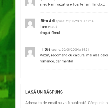
si eu l-am vazut si e foarte fain filmul:x:x
Bita Adi
spune:
20/08/2009 la 12:14
l-am vazut
dragut filmul
Titus
spune:
20/08/2009 la 15:51
Vazut, recomand cu caldura, mai ales celor c
romance, dar merita!
LASĂ UN RĂSPUNS
Adresa ta de email nu va fi publicată.
Câmpurile o