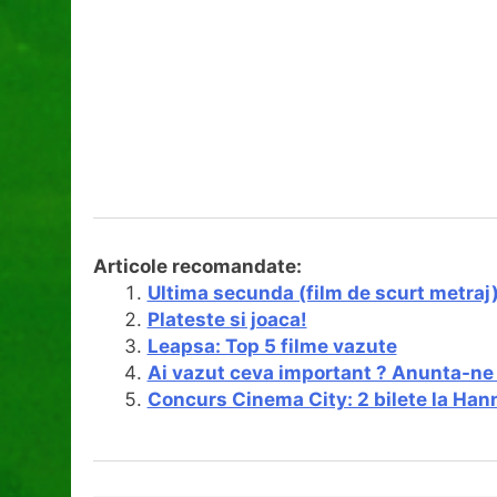
Articole recomandate:
Ultima secunda (film de scurt metra
Plateste si joaca!
Leapsa: Top 5 filme vazute
Ai vazut ceva important ? Anunta-ne si
Concurs Cinema City: 2 bilete la Ha