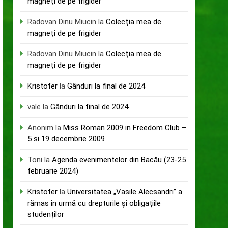
magneţi de pe frigider
Radovan Dinu Miucin
la
Colecţia mea de
magneţi de pe frigider
Radovan Dinu Miucin
la
Colecţia mea de
magneţi de pe frigider
Kristofer
la
Gânduri la final de 2024
vale
la
Gânduri la final de 2024
Anonim
la
Miss Roman 2009 in Freedom Club –
5 si 19 decembrie 2009
Toni
la
Agenda evenimentelor din Bacău (23-25
februarie 2024)
Kristofer
la
Universitatea „Vasile Alecsandri” a
rămas în urmă cu drepturile și obligațiile
studenților