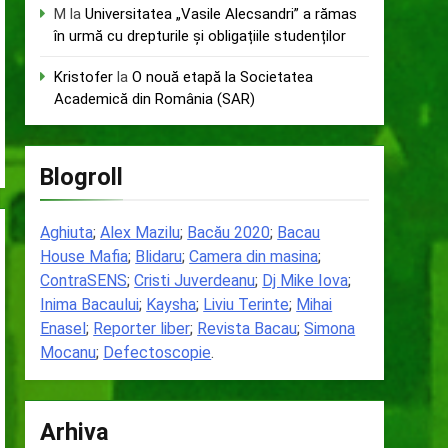
M
la
Universitatea „Vasile Alecsandri” a rămas
în urmă cu drepturile și obligațiile studenților
Kristofer
la
O nouă etapă la Societatea
Academică din România (SAR)
Blogroll
Aghiuta
;
Alex Mazilu
;
Bacău 2020
;
Bacau
House Mafia
;
Blidaru
;
Camera din masina
;
ContraSENS
;
Cristi Juverdeanu
;
Dj Mike Iova
;
Inima Bacaului
;
Kaysha
;
Liviu Terinte
;
Mihai
Enasel
;
Reporter liber
;
Revista Bacau
;
Simona
Mocanu
;
Defectoscopie
.
Arhiva