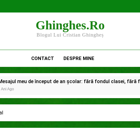
Ghinghes.ro
Blogul Lui Cristian Ghingheș
CONTACT
DESPRE MINE
 început de an școlar: fără fondul clasei, fără fondul școlii
al