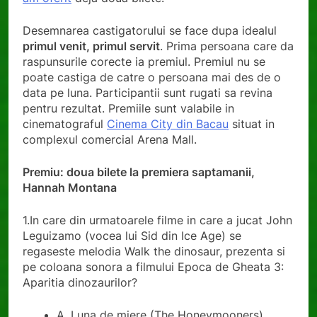
Desemnarea castigatorului se face dupa idealul
primul venit, primul servit
. Prima persoana care da
raspunsurile corecte ia premiul. Premiul nu se
poate castiga de catre o persoana mai des de o
data pe luna. Participantii sunt rugati sa revina
pentru rezultat. Premiile sunt valabile in
cinematograful
Cinema City din Bacau
situat in
complexul comercial Arena Mall.
Premiu: doua bilete la premiera saptamanii,
Hannah Montana
1.In care din urmatoarele filme in care a jucat John
Leguizamo (vocea lui Sid din Ice Age) se
regaseste melodia Walk the dinosaur, prezenta si
pe coloana sonora a filmului Epoca de Gheata 3:
Aparitia dinozaurilor?
A. Luna de miere (The Honeymooners)