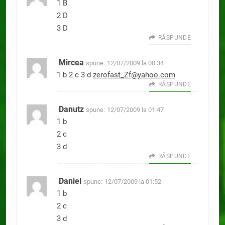
1 B
2 D
3 D
RĂSPUNDE
Mircea
spune:
12/07/2009 la 00:34
1 b 2 c 3 d
zerofast_Zf@yahoo.com
RĂSPUNDE
Danutz
spune:
12/07/2009 la 01:47
1 b
2 c
3 d
RĂSPUNDE
Daniel
spune:
12/07/2009 la 01:52
1 b
2 c
3 d