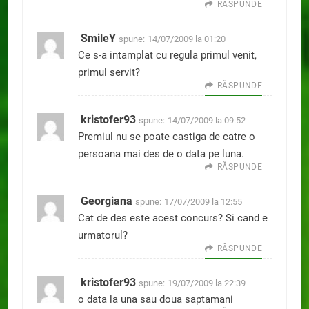
RĂSPUNDE
SmileY
spune:
14/07/2009 la 01:20
Ce s-a intamplat cu regula primul venit,
primul servit?
RĂSPUNDE
kristofer93
spune:
14/07/2009 la 09:52
Premiul nu se poate castiga de catre o
persoana mai des de o data pe luna.
RĂSPUNDE
Georgiana
spune:
17/07/2009 la 12:55
Cat de des este acest concurs? Si cand e
urmatorul?
RĂSPUNDE
kristofer93
spune:
19/07/2009 la 22:39
o data la una sau doua saptamani