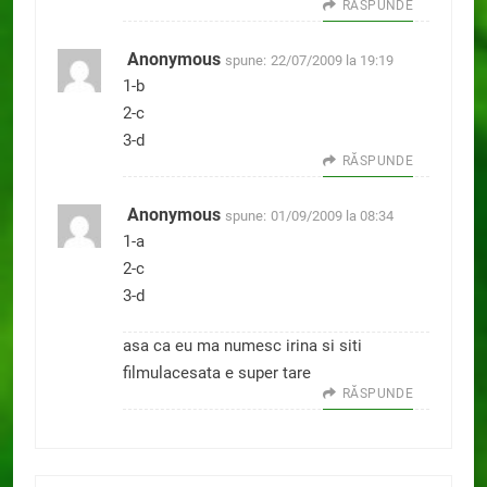
RĂSPUNDE
Anonymous
spune:
22/07/2009 la 19:19
1-b
2-c
3-d
RĂSPUNDE
Anonymous
spune:
01/09/2009 la 08:34
1-a
2-c
3-d
asa ca eu ma numesc irina si siti
filmulacesata e super tare
RĂSPUNDE