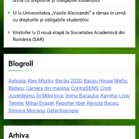
urmă cu drepturile și obligațiile studenților
M
la
Universitatea „Vasile Alecsandri” a rămas în urmă
cu drepturile și obligațiile studenților
Kristofer
la
O nouă etapă la Societatea Academică din
România (SAR)
Blogroll
Aghiuta
;
Alex Mazilu
;
Bacău 2020
;
Bacau House Mafia
;
Blidaru
;
Camera din masina
;
ContraSENS
;
Cristi
Juverdeanu
;
Dj Mike Iova
;
Inima Bacaului
;
Kaysha
;
Liviu
Terinte
;
Mihai Enasel
;
Reporter liber
;
Revista Bacau
;
Simona Mocanu
;
Defectoscopie
.
Arhiva