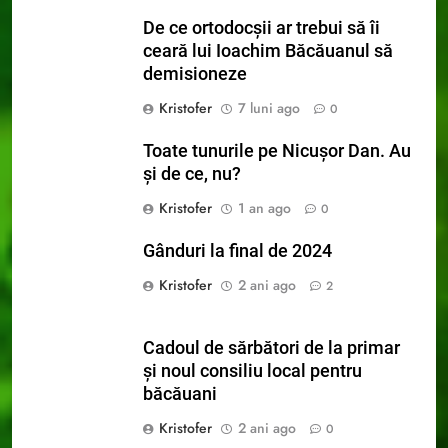
De ce ortodocșii ar trebui să îi
ceară lui Ioachim Băcăuanul să
demisioneze
Kristofer
7 luni ago
0
Toate tunurile pe Nicușor Dan. Au
și de ce, nu?
Kristofer
1 an ago
0
Gânduri la final de 2024
Kristofer
2 ani ago
2
Cadoul de sărbători de la primar
și noul consiliu local pentru
băcăuani
Kristofer
2 ani ago
0