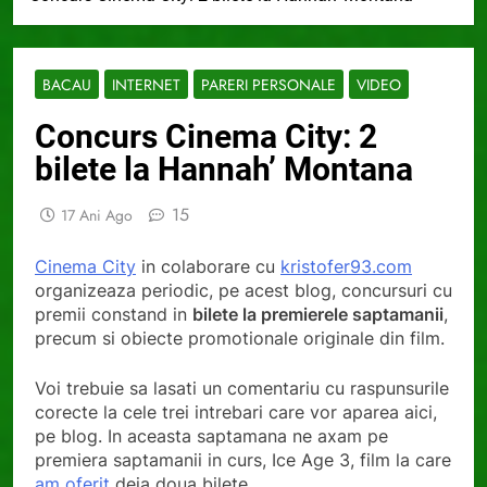
BACAU
INTERNET
PARERI PERSONALE
VIDEO
Concurs Cinema City: 2
bilete la Hannah’ Montana
15
17 Ani Ago
Cinema City
in colaborare cu
kristofer93.com
organizeaza periodic, pe acest blog, concursuri cu
premii constand in
bilete la premierele saptamanii
,
precum si
obiecte promotionale originale din film.
Voi trebuie sa lasati un comentariu cu raspunsurile
corecte la cele trei intrebari care vor aparea aici,
pe blog. In aceasta saptamana ne axam pe
premiera saptamanii in curs, Ice Age 3, film la care
am oferit
deja doua bilete.