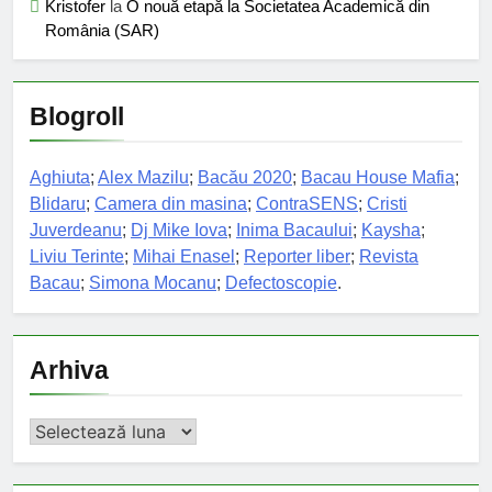
Kristofer
la
O nouă etapă la Societatea Academică din
România (SAR)
Blogroll
Aghiuta
;
Alex Mazilu
;
Bacău 2020
;
Bacau House Mafia
;
Blidaru
;
Camera din masina
;
ContraSENS
;
Cristi
Juverdeanu
;
Dj Mike Iova
;
Inima Bacaului
;
Kaysha
;
Liviu Terinte
;
Mihai Enasel
;
Reporter liber
;
Revista
Bacau
;
Simona Mocanu
;
Defectoscopie
.
Arhiva
Arhiva