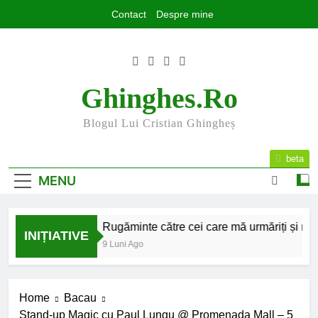
Skip
Contact
Despre mine
to
content
Ghinghes.ro
Blogul Lui Cristian Ghingheș
beta
MENU
2025 la final
Rugăminte către cei care mă urmăriți și mă cit
INIȚIATIVE
7 Luni Ago
9 Luni Ago
Home
Bacau
Stand-up Magic cu Paul Lungu @ Promenada Mall – 5