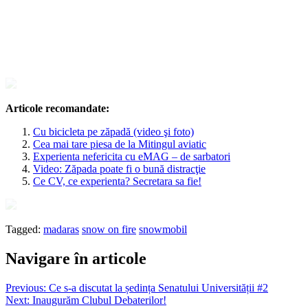
Articole recomandate:
Cu bicicleta pe zăpadă (video şi foto)
Cea mai tare piesa de la Mitingul aviatic
Experienta nefericita cu eMAG – de sarbatori
Video: Zăpada poate fi o bună distracţie
Ce CV, ce experienta? Secretara sa fie!
Tagged:
madaras
snow on fire
snowmobil
Navigare în articole
Previous:
Ce s-a discutat la ședința Senatului Universității #2
Next:
Inaugurăm Clubul Debaterilor!