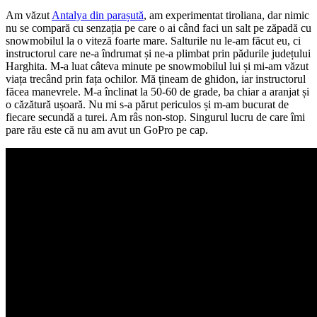
Am văzut
Antalya din parașută
, am experimentat tiroliana, dar nimic
nu se compară cu senzația pe care o ai când faci un salt pe zăpadă cu
snowmobilul la o viteză foarte mare. Salturile nu le-am făcut eu, ci
instructorul care ne-a îndrumat și ne-a plimbat prin pădurile județului
Harghita. M-a luat câteva minute pe snowmobilul lui și mi-am văzut
viața trecând prin fața ochilor. Mă țineam de ghidon, iar instructorul
făcea manevrele. M-a înclinat la 50-60 de grade, ba chiar a aranjat și
o căzătură ușoară. Nu mi s-a părut periculos și m-am bucurat de
fiecare secundă a turei. Am râs non-stop. Singurul lucru de care îmi
pare rău este că nu am avut un GoPro pe cap.