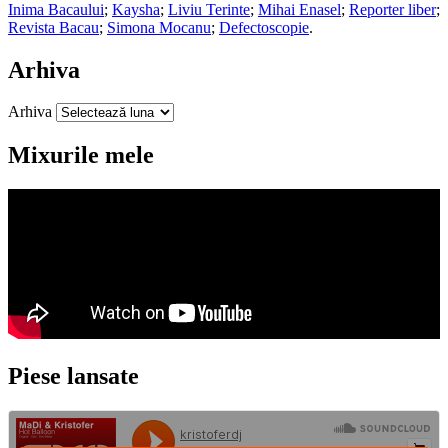
Inima Bacaului
;
Kaysha
;
Liviu Terinte
;
Mihai Enasel
;
Reporter liber
;
Revista Bacau
;
Simona Mocanu
;
Defectoscopie
.
Arhiva
Arhiva
Mixurile mele
Piese lansate