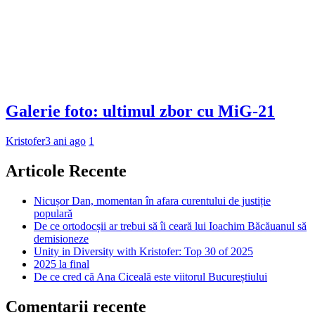
Galerie foto: ultimul zbor cu MiG-21
Kristofer
3 ani ago
1
Articole Recente
Nicușor Dan, momentan în afara curentului de justiție
populară
De ce ortodocșii ar trebui să îi ceară lui Ioachim Băcăuanul să
demisioneze
Unity in Diversity with Kristofer: Top 30 of 2025
2025 la final
De ce cred că Ana Ciceală este viitorul Bucureștiului
Comentarii recente