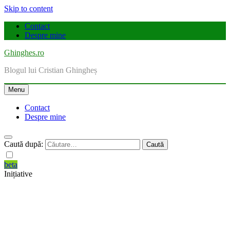
Skip to content
Contact
Despre mine
Ghinghes.ro
Blogul lui Cristian Ghingheș
Menu
Contact
Despre mine
Caută după:
beta
Inițiative