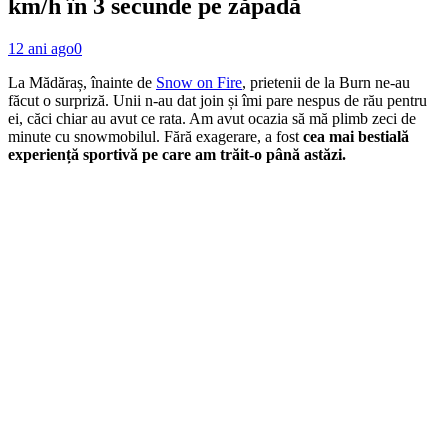
km/h în 3 secunde pe zăpadă
12 ani ago
0
La Mădăraș, înainte de
Snow on Fire
, prietenii de la Burn ne-au
făcut o surpriză. Unii n-au dat join și îmi pare nespus de rău pentru
ei, căci chiar au avut ce rata. Am avut ocazia să mă plimb zeci de
minute cu snowmobilul. Fără exagerare, a fost
cea mai bestială
experiență sportivă pe care am trăit-o până astăzi.