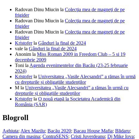
Radovan Dinu Miucin
la
Colecţia mea de magneţi de pe
frigider
Radovan Dinu Miucin
la
Colecţia mea de magneţi de pe
frigider
Radovan Dinu Miucin
la
Colecţia mea de magneţi de pe
frigider
Kristofer
la
Gânduri la final de 2024
vale
la
Gânduri la final de 2024
Anonim
la
Miss Roman 2009 in Freedom Club – 5 si 19
decembrie 2009
Toni
la
Agenda evenimentelor din Bacău (23-25 februarie
2024)
Kristofer
la
Universitatea „Vasile Alecsandri” a rămas în urmă
cu drepturile și obligațiile studenților
M
la
Universitatea „Vasile Alecsandri” a rămas în urmă cu
drepturile și obligațiile studenților
Kristofer
la
O nouă etapă la Societatea Academică din
România (SAR)
Blogroll
Aghiuta
;
Alex Mazilu
;
Bacău 2020
;
Bacau House Mafia
;
Blidaru
;
Camera din masina
;
ContraSENS
;
Cristi Juverdeanu
;
Dj Mike Iova
;