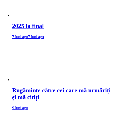
2025 la final
7 luni ago
7 luni ago
Rugăminte către cei care mă urmăriți
și mă citiți
9 luni ago