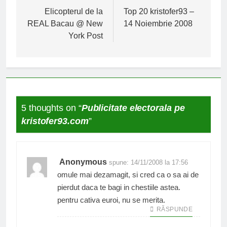
în
Elicopterul de la
Top 20 kristofer93 –
REAL Bacau @ New
14 Noiembrie 2008
articole
York Post
5 thoughts on “
Publicitate electorala pe
kristofer93.com
”
Anonymous
spune:
14/11/2008 la 17:56
omule mai dezamagit, si cred ca o sa ai de
pierdut daca te bagi in chestiile astea.
pentru cativa euroi, nu se merita.
RĂSPUNDE