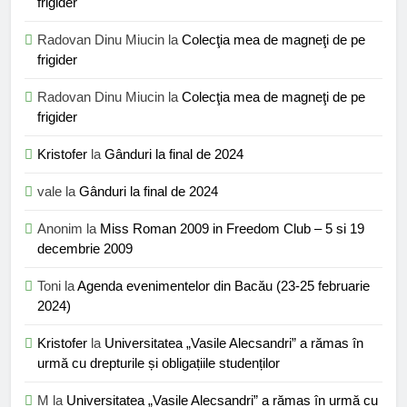
frigider
Radovan Dinu Miucin
la
Colecţia mea de magneţi de pe
frigider
Radovan Dinu Miucin
la
Colecţia mea de magneţi de pe
frigider
Kristofer
la
Gânduri la final de 2024
vale
la
Gânduri la final de 2024
Anonim
la
Miss Roman 2009 in Freedom Club – 5 si 19
decembrie 2009
Toni
la
Agenda evenimentelor din Bacău (23-25 februarie
2024)
Kristofer
la
Universitatea „Vasile Alecsandri” a rămas în
urmă cu drepturile și obligațiile studenților
M
la
Universitatea „Vasile Alecsandri” a rămas în urmă cu