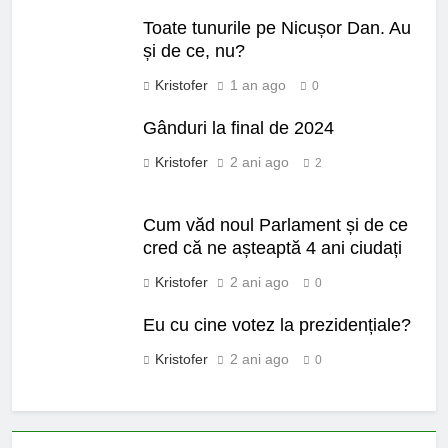
Toate tunurile pe Nicușor Dan. Au
și de ce, nu?
Kristofer
1 an ago
0
Gânduri la final de 2024
Kristofer
2 ani ago
2
Cum văd noul Parlament și de ce
cred că ne așteaptă 4 ani ciudați
Kristofer
2 ani ago
0
Eu cu cine votez la prezidențiale?
Kristofer
2 ani ago
0