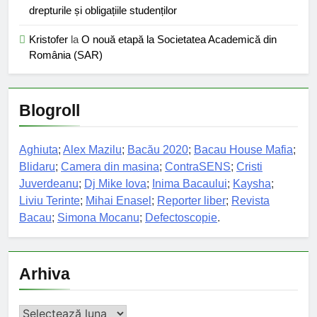
drepturile și obligațiile studenților
Kristofer
la
O nouă etapă la Societatea Academică din
România (SAR)
Blogroll
Aghiuta
;
Alex Mazilu
;
Bacău 2020
;
Bacau House Mafia
;
Blidaru
;
Camera din masina
;
ContraSENS
;
Cristi
Juverdeanu
;
Dj Mike Iova
;
Inima Bacaului
;
Kaysha
;
Liviu Terinte
;
Mihai Enasel
;
Reporter liber
;
Revista
Bacau
;
Simona Mocanu
;
Defectoscopie
.
Arhiva
Arhiva