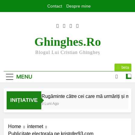
Skip
Contact
Despre mine
to
content
Ghinghes.ro
Blogul Lui Cristian Ghingheș
beta
MENU
025 la final
Rugăminte către cei care mă urmăriți și mă citi
INIȚIATIVE
 Luni Ago
9 Luni Ago
Home
internet
Publicitate electorala pe kristofer93.com