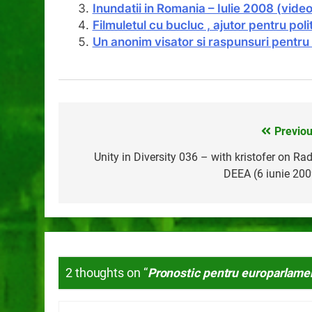
Inundatii in Romania – Iulie 2008 (video 
Filmuletul cu bucluc , ajutor pentru polit
Un anonim visator si raspunsuri pentru 
Previou
Navigare
în
Unity in Diversity 036 – with kristofer on Rad
DEEA (6 iunie 200
articole
2 thoughts on “
Pronostic pentru europarlame