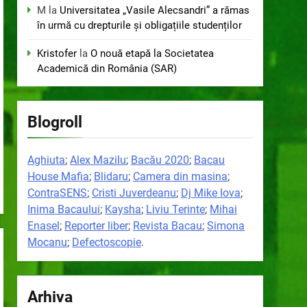
M
la
Universitatea „Vasile Alecsandri” a rămas
în urmă cu drepturile și obligațiile studenților
Kristofer
la
O nouă etapă la Societatea
Academică din România (SAR)
Blogroll
Aghiuta
;
Alex Mazilu
;
Bacău 2020
;
Bacau
House Mafia
;
Blidaru
;
Camera din masina
;
ContraSENS
;
Cristi Juverdeanu
;
Dj Mike Iova
;
Inima Bacaului
;
Kaysha
;
Liviu Terinte
;
Mihai
Enasel
;
Reporter liber
;
Revista Bacau
;
Simona
Mocanu
;
Defectoscopie
.
Arhiva