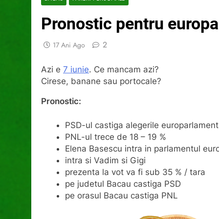
Pronostic pentru europ
2
17 Ani Ago
Azi e
7 iunie
. Ce mancam azi?
Cirese, banane sau portocale?
Pronostic:
PSD-ul castiga alegerile europarlament
PNL-ul trece de 18 – 19 %
Elena Basescu intra in parlamentul eu
intra si Vadim si Gigi
prezenta la vot va fi sub 35 % / tara
pe judetul Bacau castiga PSD
pe orasul Bacau castiga PNL