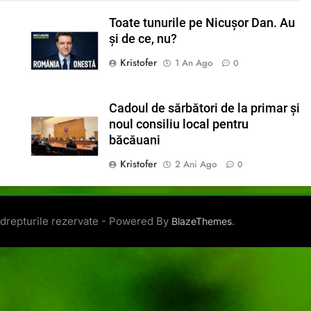
Toate tunurile pe Nicușor Dan. Au
și de ce, nu?
Kristofer
1 An Ago
0
Cadoul de sărbători de la primar și
noul consiliu local pentru
băcăuani
Kristofer
2 Ani Ago
0
 drepturile rezervate - Powered By
.
BlazeThemes