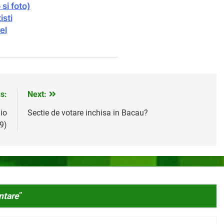
si foto)
isti
el
s:
Next:
io
Sectie de votare inchisa in Bacau?
9)
ntare
”