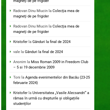
magneţi de pe frigider
Radovan Dinu Miucin
la
Colecţia mea de
magneţi de pe frigider
Radovan Dinu Miucin
la
Colecţia mea de
magneţi de pe frigider
Kristofer
la
Gânduri la final de 2024
vale
la
Gânduri la final de 2024
Anonim
la
Miss Roman 2009 in Freedom Club
– 5 si 19 decembrie 2009
Toni
la
Agenda evenimentelor din Bacău (23-25
februarie 2024)
Kristofer
la
Universitatea „Vasile Alecsandri” a
rămas în urmă cu drepturile și obligațiile
studenților