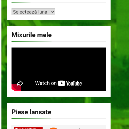
Arhiva
Mixurile mele
Piese lansate