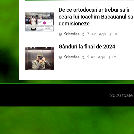
De ce ortodocșii ar trebui să îi
ceară lui Ioachim Băcăuanul să
demisioneze
Kristofer
7 Luni Ago
0
Gânduri la final de 2024
Kristofer
2 Ani Ago
2
2026 toate