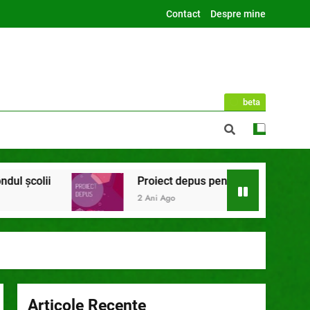
Contact
Despre mine
beta
Proiect depus pentru tinerii și organizațiile din B
2 Ani Ago
Articole Recente