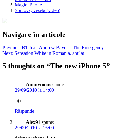
Magic iPhone
Sorcova, vesela (video)
Navigare în articole
Previous:
BT feat. Andrew Bayer – The Emergency
Next:
Sensation White in Romania, anulat
5 thoughts on “
The new iPhone 5
”
Anonymous
spune:
29/09/2010 la 14:00
:)))
Răspunde
Alex91
spune:
29/09/2010 la 16:00