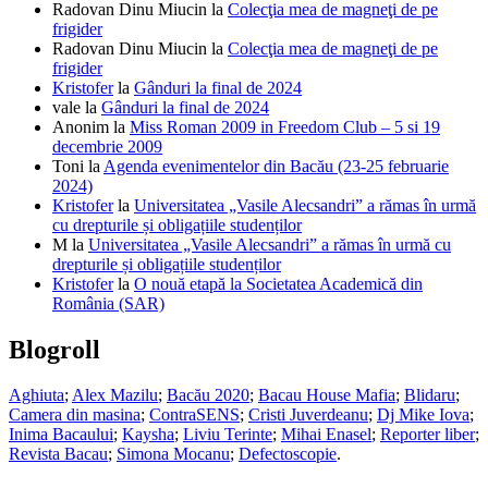
Radovan Dinu Miucin
la
Colecţia mea de magneţi de pe
frigider
Radovan Dinu Miucin
la
Colecţia mea de magneţi de pe
frigider
Kristofer
la
Gânduri la final de 2024
vale
la
Gânduri la final de 2024
Anonim
la
Miss Roman 2009 in Freedom Club – 5 si 19
decembrie 2009
Toni
la
Agenda evenimentelor din Bacău (23-25 februarie
2024)
Kristofer
la
Universitatea „Vasile Alecsandri” a rămas în urmă
cu drepturile și obligațiile studenților
M
la
Universitatea „Vasile Alecsandri” a rămas în urmă cu
drepturile și obligațiile studenților
Kristofer
la
O nouă etapă la Societatea Academică din
România (SAR)
Blogroll
Aghiuta
;
Alex Mazilu
;
Bacău 2020
;
Bacau House Mafia
;
Blidaru
;
Camera din masina
;
ContraSENS
;
Cristi Juverdeanu
;
Dj Mike Iova
;
Inima Bacaului
;
Kaysha
;
Liviu Terinte
;
Mihai Enasel
;
Reporter liber
;
Revista Bacau
;
Simona Mocanu
;
Defectoscopie
.