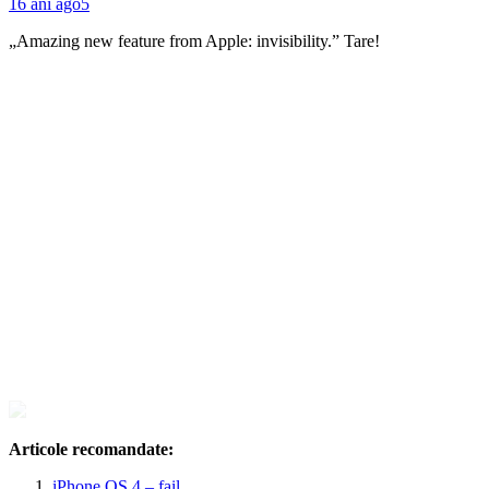
16 ani ago
5
„Amazing new feature from Apple: invisibility.” Tare!
Articole recomandate:
iPhone OS 4 – fail