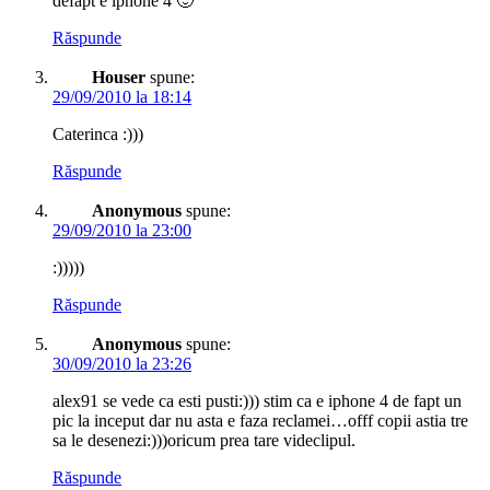
defapt e iphone 4 🙂
Răspunde
Houser
spune:
29/09/2010 la 18:14
Caterinca :)))
Răspunde
Anonymous
spune:
29/09/2010 la 23:00
:)))))
Răspunde
Anonymous
spune:
30/09/2010 la 23:26
alex91 se vede ca esti pusti:))) stim ca e iphone 4 de fapt un
pic la inceput dar nu asta e faza reclamei…offf copii astia tre
sa le desenezi:)))oricum prea tare videclipul.
Răspunde