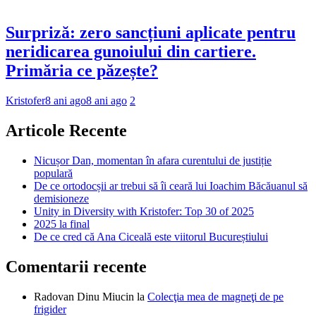
Surpriză: zero sancțiuni aplicate pentru
neridicarea gunoiului din cartiere.
Primăria ce păzește?
Kristofer
8 ani ago
8 ani ago
2
Articole Recente
Nicușor Dan, momentan în afara curentului de justiție
populară
De ce ortodocșii ar trebui să îi ceară lui Ioachim Băcăuanul să
demisioneze
Unity in Diversity with Kristofer: Top 30 of 2025
2025 la final
De ce cred că Ana Ciceală este viitorul Bucureștiului
Comentarii recente
Radovan Dinu Miucin
la
Colecţia mea de magneţi de pe
frigider