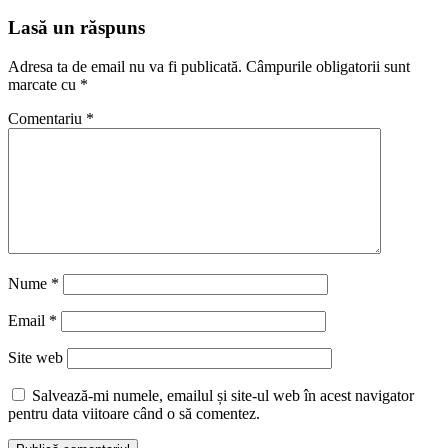
Lasă un răspuns
Adresa ta de email nu va fi publicată.
Câmpurile obligatorii sunt
marcate cu
*
Comentariu
*
Nume
*
Email
*
Site web
Salvează-mi numele, emailul și site-ul web în acest navigator
pentru data viitoare când o să comentez.