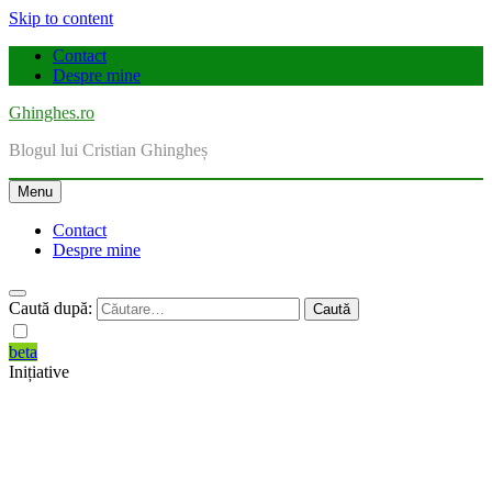
Skip to content
Contact
Despre mine
Ghinghes.ro
Blogul lui Cristian Ghingheș
Menu
Contact
Despre mine
Caută după:
beta
Inițiative