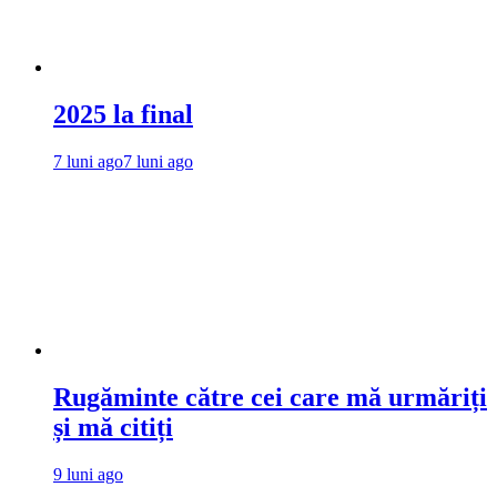
2025 la final
7 luni ago
7 luni ago
Rugăminte către cei care mă urmăriți
și mă citiți
9 luni ago