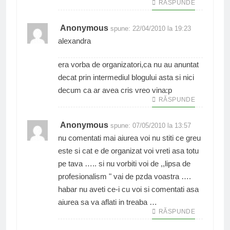
RĂSPUNDE
Anonymous
spune:
22/04/2010 la 19:23
alexandra
era vorba de organizatori,ca nu au anuntat
decat prin intermediul blogului asta si nici
decum ca ar avea cris vreo vina:p
RĂSPUNDE
Anonymous
spune:
07/05/2010 la 13:57
nu comentati mai aiurea voi nu stiti ce greu
este si cat e de organizat voi vreti asa totu
pe tava ….. si nu vorbiti voi de ,,lipsa de
profesionalism " vai de pzda voastra ….
habar nu aveti ce-i cu voi si comentati asa
aiurea sa va aflati in treaba …
RĂSPUNDE