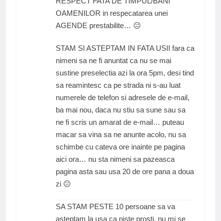
RESPECT FATA DE TIMPUL/BANI
OAMENILOR in respecatarea unei
AGENDE prestabilite… 😐
STAM SI ASTEPTAM IN FATA USII fara ca
nimeni sa ne fi anuntat ca nu se mai
sustine preselectia azi la ora 5pm, desi tind
sa reamintesc ca pe strada ni s-au luat
numerele de telefon si adresele de e-mail,
ba mai nou, daca nu stiu sa sune sau sa
ne fi scris un amarat de e-mail… puteau
macar sa vina sa ne anunte acolo, nu sa
schimbe cu cateva ore inainte pe pagina
aici ora… nu sta nimeni sa pazeasca
pagina asta sau usa 20 de ore pana a doua
zi 😐
SA STAM PESTE 10 persoane sa va
asteptam la usa ca niste prosti, nu mi se