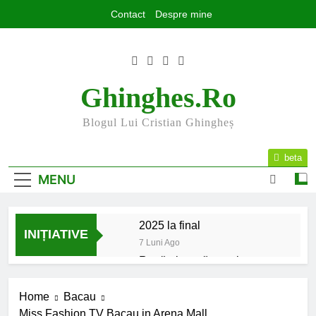
Skip
Contact
Despre mine
to
content
Ghinghes.ro
Blogul Lui Cristian Ghingheș
beta
MENU
2025 la final
INIȚIATIVE
7 Luni Ago
Rugăminte către cei care
mă urmăriți și mă citiți
9 Luni Ago
Home
Bacau
Mesajul meu de început de
Miss Fashion TV Bacau in Arena Mall