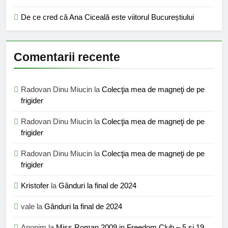
De ce cred că Ana Ciceală este viitorul Bucureștiului
Comentarii recente
Radovan Dinu Miucin
la
Colecţia mea de magneţi de pe
frigider
Radovan Dinu Miucin
la
Colecţia mea de magneţi de pe
frigider
Radovan Dinu Miucin
la
Colecţia mea de magneţi de pe
frigider
Kristofer
la
Gânduri la final de 2024
vale
la
Gânduri la final de 2024
Anonim
la
Miss Roman 2009 in Freedom Club – 5 si 19