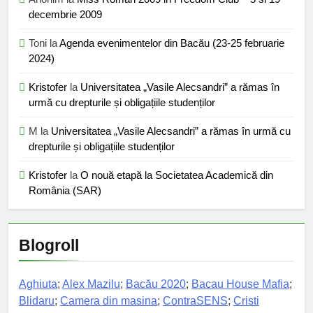
decembrie 2009
Toni
la
Agenda evenimentelor din Bacău (23-25 februarie
2024)
Kristofer
la
Universitatea „Vasile Alecsandri” a rămas în
urmă cu drepturile și obligațiile studenților
M
la
Universitatea „Vasile Alecsandri” a rămas în urmă cu
drepturile și obligațiile studenților
Kristofer
la
O nouă etapă la Societatea Academică din
România (SAR)
Blogroll
Aghiuta
;
Alex Mazilu
;
Bacău 2020
;
Bacau House Mafia
;
Blidaru
;
Camera din masina
;
ContraSENS
;
Cristi