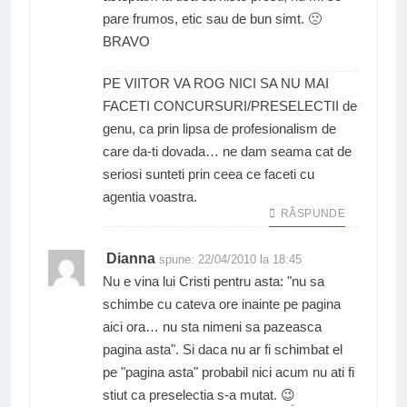
pare frumos, etic sau de bun simt. 🙁
BRAVO
PE VIITOR VA ROG NICI SA NU MAI
FACETI CONCURSURI/PRESELECTII de
genu, ca prin lipsa de profesionalism de
care da-ti dovada… ne dam seama cat de
seriosi sunteti prin ceea ce faceti cu
agentia voastra.
RĂSPUNDE
Dianna
spune:
22/04/2010 la 18:45
Nu e vina lui Cristi pentru asta: "nu sa
schimbe cu cateva ore inainte pe pagina
aici ora… nu sta nimeni sa pazeasca
pagina asta". Si daca nu ar fi schimbat el
pe "pagina asta" probabil nici acum nu ati fi
stiut ca preselectia s-a mutat. 😉