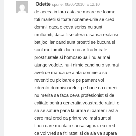
Odette
spune:
08/05/2010 la 12:10
de aceea in tara asta se moare de foame,
toti marletii si toate noname-urile se cred
domni, daca e ceva serios nu sunt
multumiti, daca li se ofera o sansa reala isi
bat joc, iar cand sunt prostiti se bucura si
sunt multumiti. daca nu ar fi admirate
prostituatele si homosexualii nu ar mai
ajunge vedete. nu-i nimic cand nu o sa mai
aveti ce manca de atata domnie o sa
reveniti cu picioarele pe pamant voi
zdrento-domnisoarelor. pe bune ca nimeni
nu merita sa faca ceva profesionist si de
calitate pentru generatia voastra de ratati. o
sa se sature pana la urma si oamenii astia
care mai cred ca printre voi mai sunt si
tineri care merita o sansa sigura. eu cred
ca voi vreti sa fiti ratati si de aia va supara