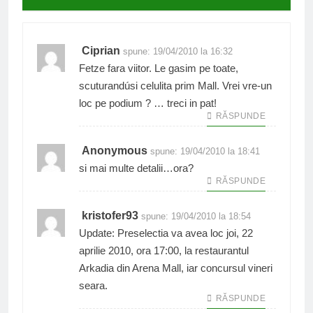
Ciprian
spune:
19/04/2010 la 16:32
Fetze fara viitor. Le gasim pe toate,
scuturandúsi celulita prim Mall. Vrei vre-un
loc pe podium ? … treci in pat!
RĂSPUNDE
Anonymous
spune:
19/04/2010 la 18:41
si mai multe detalii…ora?
RĂSPUNDE
kristofer93
spune:
19/04/2010 la 18:54
Update: Preselectia va avea loc joi, 22
aprilie 2010, ora 17:00, la restaurantul
Arkadia din Arena Mall, iar concursul vineri
seara.
RĂSPUNDE