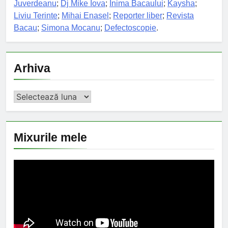
Juverdeanu
;
Dj Mike Iova
;
Inima Bacaului
;
Kaysha
;
Liviu Terinte
;
Mihai Enasel
;
Reporter liber
;
Revista
Bacau
;
Simona Mocanu
;
Defectoscopie
.
Arhiva
Arhiva
Mixurile mele