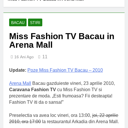
an școlar: fără fondul clasei,
fără fondul școlii
2 Ani Ago
Proiect depus pentru tinerii
și organizațiile din Bacău
BACAU
STIRI
2 Ani Ago
Miss Fashion TV Bacau in
Harta și programul
terenurilor de sport publice
Arena Mall
din municipiul Bacău
2 Ani Ago
Un pas înainte pentru
11
16 Ani Ago
accesibilizarea trotuarelor
din Bacău
2 Ani Ago
Update:
Poze Miss Fashion TV Bacau – 2010
Arena Mall
Bacau gazduieste vineri, 23 aprilie 2010,
Caravana Fashion TV
cu Miss Fashion TV si
prezentare de moda. „Esti frumoasa? Fii desteapta!
Fashion TV iti da o sansa!”
Preselectia va avea loc vineri, ora 13:00,
joi, 22 aprilie
2010, ora 17:00
la restaurantul Arkadia din Arena Mall.