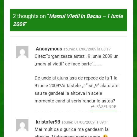
2 thoughts on “
Marsul Vietii in Bacau – 1 iunie
2009
”
Anonymous
spune:
01/06/2009 la 08:17
Citez:”organizeaza astazi, 9 iunie 2009 un
„mars al vietii” ce face parte”………
De unde ai ajuns asa de repede de la 1 la
9 iunie 2009?Ai tastele „1” si „9” alaturate
sau te gandeai la altceva in acele
momente cand ai scris randurile astea?
RĂSPUNDE
kristofer93
spune:
01/06/2009 la 09:11
Mai mult ca sigur ca ma gandeam la