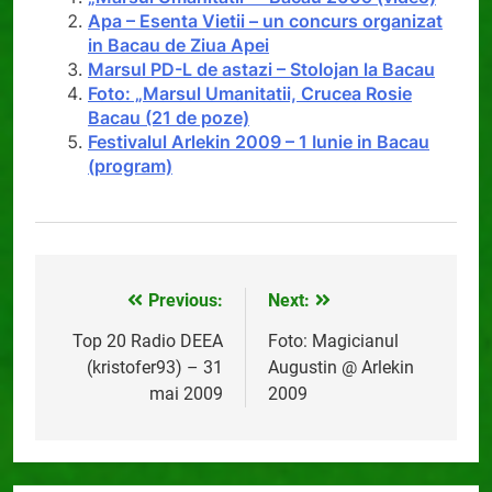
Apa – Esenta Vietii – un concurs organizat
in Bacau de Ziua Apei
Marsul PD-L de astazi – Stolojan la Bacau
Foto: „Marsul Umanitatii, Crucea Rosie
Bacau (21 de poze)
Festivalul Arlekin 2009 – 1 Iunie in Bacau
(program)
Previous:
Next:
Navigare
în
Top 20 Radio DEEA
Foto: Magicianul
(kristofer93) – 31
Augustin @ Arlekin
articole
mai 2009
2009