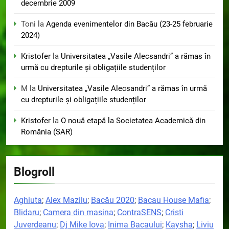
decembrie 2009
Toni
la
Agenda evenimentelor din Bacău (23-25 februarie
2024)
Kristofer
la
Universitatea „Vasile Alecsandri” a rămas în
urmă cu drepturile și obligațiile studenților
M
la
Universitatea „Vasile Alecsandri” a rămas în urmă
cu drepturile și obligațiile studenților
Kristofer
la
O nouă etapă la Societatea Academică din
România (SAR)
Blogroll
Aghiuta
;
Alex Mazilu
;
Bacău 2020
;
Bacau House Mafia
;
Blidaru
;
Camera din masina
;
ContraSENS
;
Cristi
Juverdeanu
;
Dj Mike Iova
;
Inima Bacaului
;
Kaysha
;
Liviu