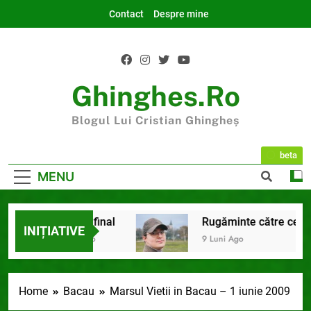
Skip
Contact
Despre mine
to
content
Ghinghes.ro
Blogul Lui Cristian Ghingheș
beta
MENU
2025 la final
Rugăminte către cei care
INIȚIATIVE
7 Luni Ago
9 Luni Ago
Home
Bacau
Marsul Vietii in Bacau – 1 iunie 2009