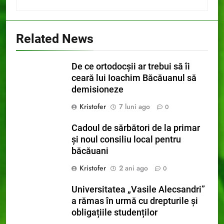
Related News
De ce ortodocșii ar trebui să îi
ceară lui Ioachim Băcăuanul să
demisioneze
Kristofer
7 luni ago
0
Cadoul de sărbători de la primar
și noul consiliu local pentru
băcăuani
Kristofer
2 ani ago
0
Universitatea „Vasile Alecsandri”
a rămas în urmă cu drepturile și
obligațiile studenților