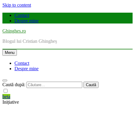
Skip to content
Contact
Despre mine
Ghinghes.ro
Blogul lui Cristian Ghingheș
Menu
Contact
Despre mine
Caută după:
beta
Inițiative