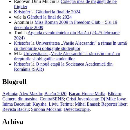
Radovan Dinu Miucin
la
Colecţia mea de magneţi de pe
frigider
Kristofer
la
Gânduri la final de 2024
vale
la
Gânduri la final de 2024
Anonim
la
Miss Roman 2009 in Freedom Club – 5 si 19
decembrie 2009
Toni
la
Agenda evenimentelor din Bacău (23-25 februarie
2024)
Kristofer
la
Universitatea „Vasile Alecsandri” a rămas în urmă
cu drepturile și obligațiile studenților
M
la
Universitatea „Vasile Alecsandri” a rămas în urmă cu
drepturile și obligațiile studenților
Kristofer
la
O nouă etapă la Societatea Academică din
România (SAR)
Blogroll
Aghiuta
;
Alex Mazilu
;
Bacău 2020
;
Bacau House Mafia
;
Blidaru
;
Camera din masina
;
ContraSENS
;
Cristi Juverdeanu
;
Dj Mike Iova
;
Inima Bacaului
;
Kaysha
;
Liviu Terinte
;
Mihai Enasel
;
Reporter liber
;
Revista Bacau
;
Simona Mocanu
;
Defectoscopie
.
Arhiva