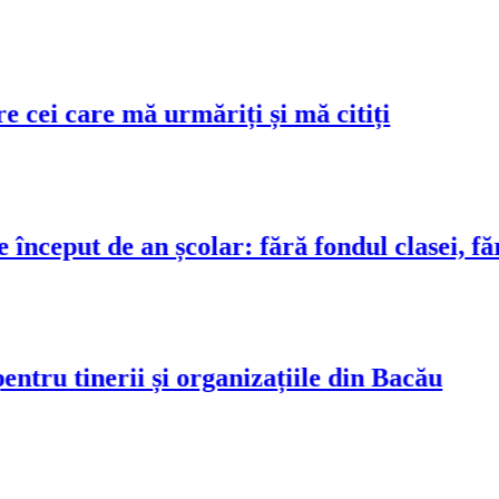
i care mă urmăriți și mă citiți
eput de an școlar: fără fondul clasei, fără f
ru tinerii și organizațiile din Bacău