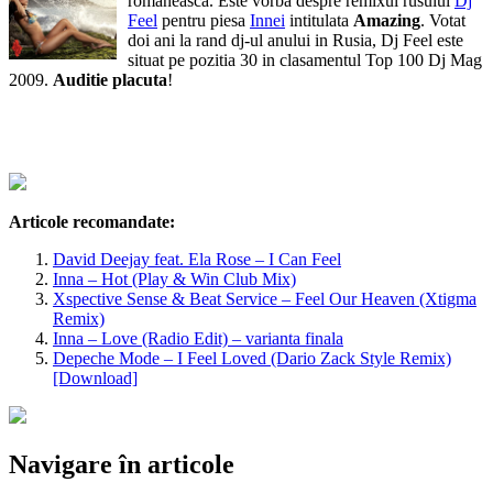
romaneasca. Este vorba despre remixul rusului
Dj
Feel
pentru piesa
Innei
intitulata
Amazing
. Votat
doi ani la rand dj-ul anului in Rusia, Dj Feel este
situat pe pozitia 30 in clasamentul Top 100 Dj Mag
2009.
Auditie placuta
!
Articole recomandate:
David Deejay feat. Ela Rose – I Can Feel
Inna – Hot (Play & Win Club Mix)
Xspective Sense & Beat Service – Feel Our Heaven (Xtigma
Remix)
Inna – Love (Radio Edit) – varianta finala
Depeche Mode – I Feel Loved (Dario Zack Style Remix)
[Download]
Navigare în articole