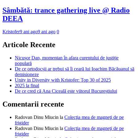
Sâmbătă: trance gathering live @ Radio
DEEA
Kristofer
9 ani ago
9 ani ago
0
Articole Recente
Nicușor Dan, momentan în afara curentului de justiție
populară
De ce ortodocșii ar trebui să îi ceară lui Ioachim Băcăuanul să
demisioneze
Unity in Diversity with Kristofer: Top 30 of 2025
2025 la final
De ce cred că Ana Ciceală este viitorul Bucureștiului
Comentarii recente
Radovan Dinu Miucin
la
Colecţia mea de magneţi de pe
frigider
Radovan Dinu Miucin
la
Colecţia mea de magneţi de pe
frigider