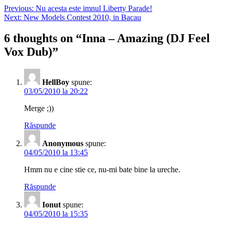
Previous:
Nu acesta este imnul Liberty Parade!
Next:
New Models Contest 2010, in Bacau
6 thoughts on “
Inna – Amazing (DJ Feel
Vox Dub)
”
HellBoy
spune:
03/05/2010 la 20:22
Merge ;))
Răspunde
Anonymous
spune:
04/05/2010 la 13:45
Hmm nu e cine stie ce, nu-mi bate bine la ureche.
Răspunde
Ionut
spune:
04/05/2010 la 15:35