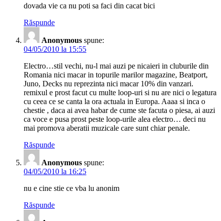
dovada vie ca nu poti sa faci din cacat bici
Răspunde
Anonymous
spune:
04/05/2010 la 15:55
Electro…stil vechi, nu-l mai auzi pe nicaieri in cluburile din
Romania nici macar in topurile marilor magazine, Beatport,
Juno, Decks nu reprezinta nici macar 10% din vanzari.
remixul e prost facut cu multe loop-uri si nu are nici o legatura
cu ceea ce se canta la ora actuala in Europa. Aaaa si inca o
chestie , daca ai avea habar de cume ste facuta o piesa, ai auzi
ca voce e pusa prost peste loop-urile alea electro… deci nu
mai promova aberatii muzicale care sunt chiar penale.
Răspunde
Anonymous
spune:
04/05/2010 la 16:25
nu e cine stie ce vba lu anonim
Răspunde
Anonymous
spune: