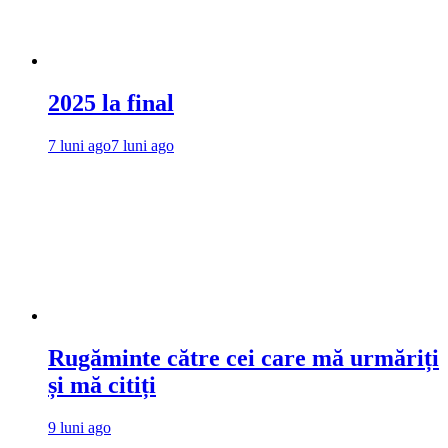
2025 la final
7 luni ago
7 luni ago
Rugăminte către cei care mă urmăriți
și mă citiți
9 luni ago