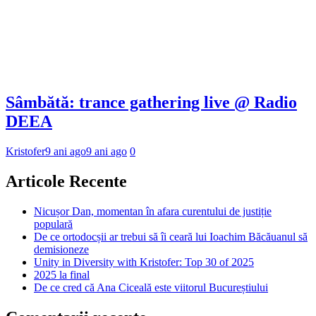
Sâmbătă: trance gathering live @ Radio
DEEA
Kristofer
9 ani ago
9 ani ago
0
Articole Recente
Nicușor Dan, momentan în afara curentului de justiție
populară
De ce ortodocșii ar trebui să îi ceară lui Ioachim Băcăuanul să
demisioneze
Unity in Diversity with Kristofer: Top 30 of 2025
2025 la final
De ce cred că Ana Ciceală este viitorul Bucureștiului