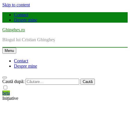
Skip to content
Contact
Despre mine
Ghinghes.ro
Blogul lui Cristian Ghingheș
Menu
Contact
Despre mine
Caută după:
beta
Inițiative