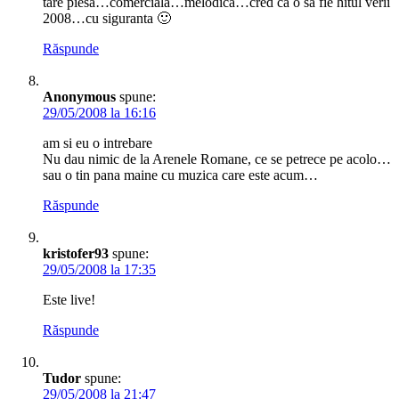
tare piesa…comerciala…melodica…cred ca o sa fie hitul verii
2008…cu siguranta 🙂
Răspunde
Anonymous
spune:
29/05/2008 la 16:16
am si eu o intrebare
Nu dau nimic de la Arenele Romane, ce se petrece pe acolo…
sau o tin pana maine cu muzica care este acum…
Răspunde
kristofer93
spune:
29/05/2008 la 17:35
Este live!
Răspunde
Tudor
spune:
29/05/2008 la 21:47