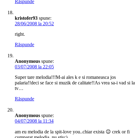
Răspunde
kristofer93
spune:
28/06/2008 la 20:52
right.
Răspunde
Anonymous
spune:
03/07/2008 la 22:05
Super tare melodia!!!M-ai ales k e si romaneasca jos
palaria!!deci se face si muzik de calitate!!As vrea sa-i vad si la
tv…
Răspunde
Anonymous
spune:
04/07/2008 la 11:34
am eu melodia de la spit-love you..chiar exista 😉 crek or fi
cumparat melodia..nu stiu;)