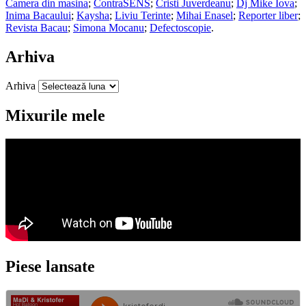
Camera din masina
;
ContraSENS
;
Cristi Juverdeanu
;
Dj Mike Iova
;
Inima Bacaului
;
Kaysha
;
Liviu Terinte
;
Mihai Enasel
;
Reporter liber
;
Revista Bacau
;
Simona Mocanu
;
Defectoscopie
.
Arhiva
Arhiva
Mixurile mele
Piese lansate