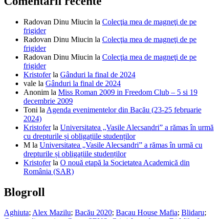
Comentarii recente
Radovan Dinu Miucin
la
Colecţia mea de magneţi de pe
frigider
Radovan Dinu Miucin
la
Colecţia mea de magneţi de pe
frigider
Radovan Dinu Miucin
la
Colecţia mea de magneţi de pe
frigider
Kristofer
la
Gânduri la final de 2024
vale
la
Gânduri la final de 2024
Anonim
la
Miss Roman 2009 in Freedom Club – 5 si 19
decembrie 2009
Toni
la
Agenda evenimentelor din Bacău (23-25 februarie
2024)
Kristofer
la
Universitatea „Vasile Alecsandri” a rămas în urmă
cu drepturile și obligațiile studenților
M
la
Universitatea „Vasile Alecsandri” a rămas în urmă cu
drepturile și obligațiile studenților
Kristofer
la
O nouă etapă la Societatea Academică din
România (SAR)
Blogroll
Aghiuta
;
Alex Mazilu
;
Bacău 2020
;
Bacau House Mafia
;
Blidaru
;