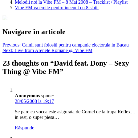
Melodii noi la Vibe FM – 8 Mai 2008 – Tracklist / Playlist
Vibe FM va emite pentru inceput cu 8 statii
Navigare în articole
Previous:
Cainii sunt folositi pentru campanie electorala in Bacau
Next:
Live from Arenele Romane @ Vibe FM
23 thoughts on “
David feat. Dony – Sexy
Thing @ Vibe FM
”
Anonymous
spune:
28/05/2008 la 19:17
Se pare ca vocea este asigurata de Cornel de la trupa Reflex…
in rest, o super piesa…
Răspunde