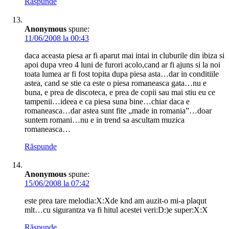
Răspunde
Anonymous
spune:
11/06/2008 la 00:43
daca aceasta piesa ar fi aparut mai intai in cluburile din ibiza si
apoi dupa vreo 4 luni de furori acolo,cand ar fi ajuns si la noi
toata lumea ar fi fost topita dupa piesa asta…dar in conditiile
astea, cand se stie ca este o piesa romaneasca gata…nu e
buna, e prea de discoteca, e prea de copii sau mai stiu eu ce
tampenii…ideea e ca piesa suna bine…chiar daca e
romaneasca…dar astea sunt fite „made in romania”…doar
suntem romani…nu e in trend sa ascultam muzica
romaneasca…
Răspunde
Anonymous
spune:
15/06/2008 la 07:42
este prea tare melodia:X:Xde knd am auzit-o mi-a plaqut
mlt…cu sigurantza va fi hitul acestei veri:D:)e super:X:X
Răspunde