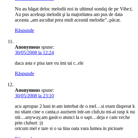
Nu au băgat deloc melodii noi in ultimul sondaj de pe Vibe:(.
Au pus aceleaşi melodii şi la majoritatea am pus de data
aceasta „am ascultat prea mult această melodie”..
păcat
.
Răspunde
Anonymous
spune:
30/05/2008 la 12:24
daca asta e pisa tare eu imi tai c..ele
Răspunde
Anonymous
spune:
30/05/2008 la 23:10
acu apropae 2 luni te-am intrebat de o mel…si eram disperat k
nu stiam cine o canta,o auzisem intr-un club,tu mi-ai rasp k nu
stii…anyway,am gasit-o atunci la o sapt…deja e cam veche
prin cluburi :))
oricum mel e tare si o sa tina oata vara lumea in picioare