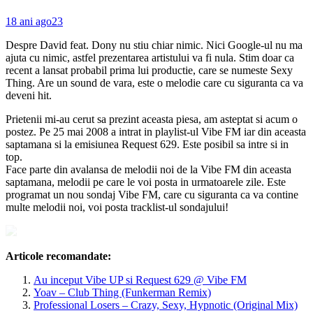
18 ani ago
23
Despre David feat. Dony nu stiu chiar nimic. Nici Google-ul nu ma
ajuta cu nimic, astfel prezentarea artistului va fi nula. Stim doar ca
recent a lansat probabil prima lui productie, care se numeste Sexy
Thing. Are un sound de vara, este o melodie care cu siguranta ca va
deveni hit.
Prietenii mi-au cerut sa prezint aceasta piesa, am asteptat si acum o
postez. Pe 25 mai 2008 a intrat in playlist-ul Vibe FM iar din aceasta
saptamana si la emisiunea Request 629. Este posibil sa intre si in
top.
Face parte din avalansa de melodii noi de la Vibe FM din aceasta
saptamana, melodii pe care le voi posta in urmatoarele zile. Este
programat un nou sondaj Vibe FM, care cu siguranta ca va contine
multe melodii noi, voi posta tracklist-ul sondajului!
Articole recomandate:
Au inceput Vibe UP si Request 629 @ Vibe FM
Yoav – Club Thing (Funkerman Remix)
Professional Losers – Crazy, Sexy, Hypnotic (Original Mix)