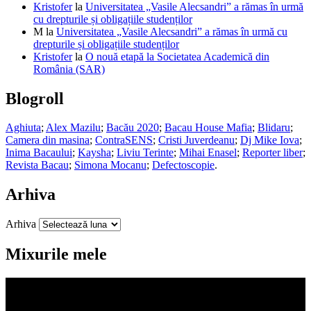
Kristofer
la
Universitatea „Vasile Alecsandri” a rămas în urmă
cu drepturile și obligațiile studenților
M
la
Universitatea „Vasile Alecsandri” a rămas în urmă cu
drepturile și obligațiile studenților
Kristofer
la
O nouă etapă la Societatea Academică din
România (SAR)
Blogroll
Aghiuta
;
Alex Mazilu
;
Bacău 2020
;
Bacau House Mafia
;
Blidaru
;
Camera din masina
;
ContraSENS
;
Cristi Juverdeanu
;
Dj Mike Iova
;
Inima Bacaului
;
Kaysha
;
Liviu Terinte
;
Mihai Enasel
;
Reporter liber
;
Revista Bacau
;
Simona Mocanu
;
Defectoscopie
.
Arhiva
Arhiva
Mixurile mele