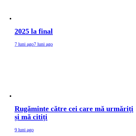
2025 la final
7 luni ago
7 luni ago
Rugăminte către cei care mă urmăriți
și mă citiți
9 luni ago