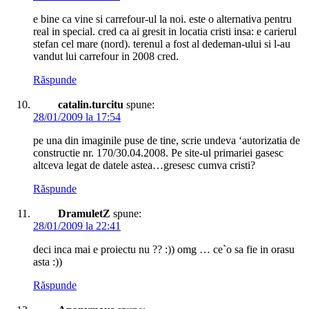
e bine ca vine si carrefour-ul la noi. este o alternativa pentru
real in special. cred ca ai gresit in locatia cristi insa: e carierul
stefan cel mare (nord). terenul a fost al dedeman-ului si l-au
vandut lui carrefour in 2008 cred.
Răspunde
catalin.turcitu
spune:
28/01/2009 la 17:54
pe una din imaginile puse de tine, scrie undeva ‘autorizatia de
constructie nr. 170/30.04.2008. Pe site-ul primariei gasesc
altceva legat de datele astea…gresesc cumva cristi?
Răspunde
DramuletZ
spune:
28/01/2009 la 22:41
deci inca mai e proiectu nu ?? :)) omg … ce`o sa fie in orasu
asta :))
Răspunde