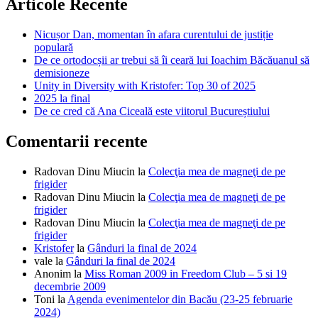
Articole Recente
Nicușor Dan, momentan în afara curentului de justiție
populară
De ce ortodocșii ar trebui să îi ceară lui Ioachim Băcăuanul să
demisioneze
Unity in Diversity with Kristofer: Top 30 of 2025
2025 la final
De ce cred că Ana Ciceală este viitorul Bucureștiului
Comentarii recente
Radovan Dinu Miucin
la
Colecţia mea de magneţi de pe
frigider
Radovan Dinu Miucin
la
Colecţia mea de magneţi de pe
frigider
Radovan Dinu Miucin
la
Colecţia mea de magneţi de pe
frigider
Kristofer
la
Gânduri la final de 2024
vale
la
Gânduri la final de 2024
Anonim
la
Miss Roman 2009 in Freedom Club – 5 si 19
decembrie 2009
Toni
la
Agenda evenimentelor din Bacău (23-25 februarie
2024)