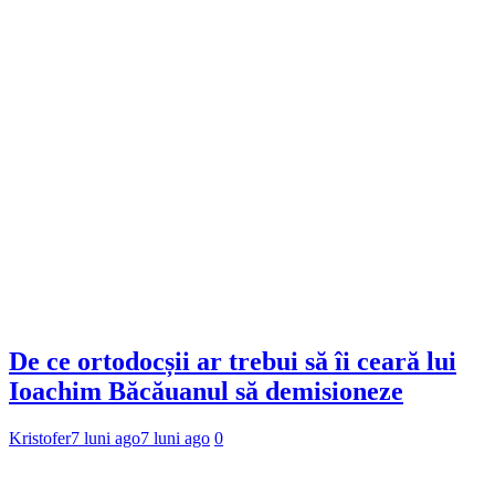
De ce ortodocșii ar trebui să îi ceară lui
Ioachim Băcăuanul să demisioneze
Kristofer
7 luni ago
7 luni ago
0