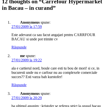
12 thoughts on “
Carrefour Hypermarket
in Bacau – in curand
”
Anonymous
spune:
27/01/2009 la 17:59
Este adevarat ca sau facut angajari prntru CARRFOUR
BACAU si unde pot trimite cv
Răspunde
me
spune:
27/01/2009 la 19:22
ala e cartierul nord, boule care esti tu bou de mori! si ce, in
bucuresti unde nu e carfour nu au complexele comerciale
succes?? Esti varza bah kurstofer!
Răspunde
Anonymous
spune:
27/01/2009 la 20:29
ba ultimul anonim : kristofer se referea strict la orasul bacau