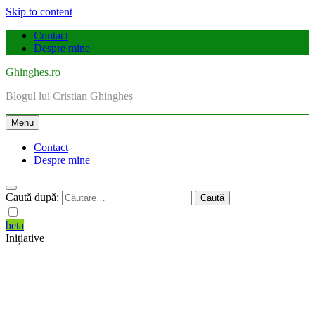
Skip to content
Contact
Despre mine
Ghinghes.ro
Blogul lui Cristian Ghingheș
Menu
Contact
Despre mine
Caută după:
beta
Inițiative