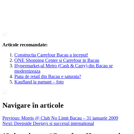
Articole recomandate:
Constructia Carrefour Bacau a inceput!
ONE Shopping Center si Carrefour in Bacau
Hypermarket-ul Metro (Cash & Carry) din Bacau se
modernizeaza
Piata de retail din Bacau e saturata?
Kaufland la pamant – foto
Navigare în articole
Previous:
Morris @ Club No Limit Bacau – 31 ianuarie 2009
Next:
Deepside Deejays si succesul international