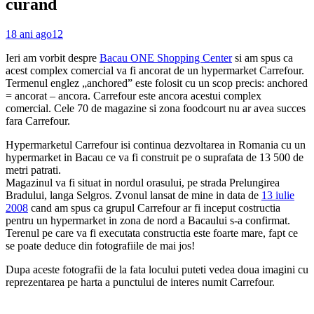
curand
18 ani ago
12
Ieri am vorbit despre
Bacau ONE Shopping Center
si am spus ca
acest complex comercial va fi ancorat de un hypermarket Carrefour.
Termenul englez „anchored” este folosit cu un scop precis: anchored
= ancorat – ancora. Carrefour este ancora acestui complex
comercial. Cele 70 de magazine si zona foodcourt nu ar avea succes
fara Carrefour.
Hypermarketul Carrefour isi continua dezvoltarea in Romania cu un
hypermarket in Bacau ce va fi construit pe o suprafata de 13 500 de
metri patrati.
Magazinul va fi situat in nordul orasului, pe strada Prelungirea
Bradului, langa Selgros. Zvonul lansat de mine in data de
13 iulie
2008
cand am spus ca grupul Carrefour ar fi inceput costructia
pentru un hypermarket in zona de nord a Bacaului s-a confirmat.
Terenul pe care va fi executata constructia este foarte mare, fapt ce
se poate deduce din fotografiile de mai jos!
Dupa aceste fotografii de la fata locului puteti vedea doua imagini cu
reprezentarea pe harta a punctului de interes numit Carrefour.