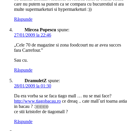
care nu putem sa punem ca se compara cu bucurestiul si ara
multe supermarketuri si hypermarketuri :))
Răspunde
Mircea Popescu
spune:
27/01/2009 la 22:46
„Cele 70 de magazine si zona foodcourt nu ar avea succes
fara Carrefour.”
Sau cu.
Răspunde
DramuletZ
spune:
28/01/2009 la 01:30
Da era vorba sa se faca tiago mall … nu se mai face?
http://www.tiagobacau.ro
ce dreaq .. cate mall`uri toarna astia
in bacau ? :)))))))))
ce stii kristofer de tiagomall ?
Răspunde