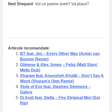
Ned Shepard
. Voi ce parere aveti? Va place?
Articole recomandate:
BT feat. Jes – Every Other Way (Armin van
Buuren Remix)
Glimpse & Alex Jones – Felaz (Matt Stars’
Mello Dub)
Sharam feat. Anousheh Khalili – Don’t Say A
Word (Sharam’s Own Remix)
Style of Eye feat. Stephen Simmons –
Galore
Dj Andi feat. Stella – Fire (Original Mix) (Set
Rip)