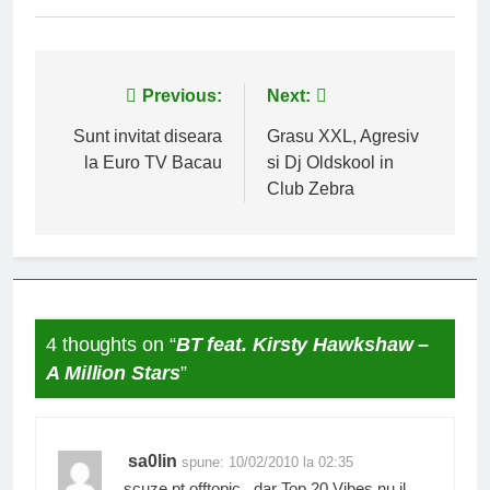
Navigare
Previous:
Next:
în
Sunt invitat diseara
Grasu XXL, Agresiv
la Euro TV Bacau
si Dj Oldskool in
articole
Club Zebra
4 thoughts on “
BT feat. Kirsty Hawkshaw –
A Million Stars
”
sa0lin
spune:
10/02/2010 la 02:35
scuze pt offtopic.. dar Top 20 Vibes nu il