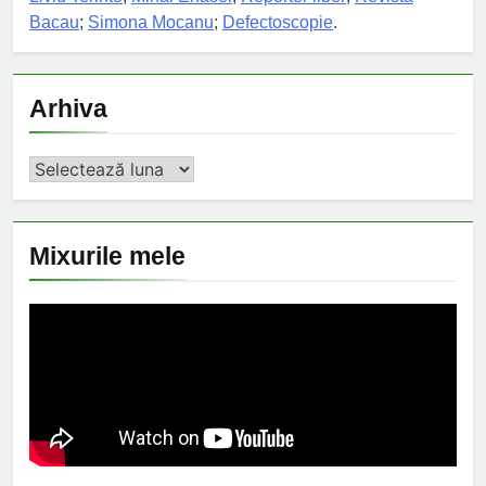
Bacau
;
Simona Mocanu
;
Defectoscopie
.
Arhiva
Arhiva
Mixurile mele