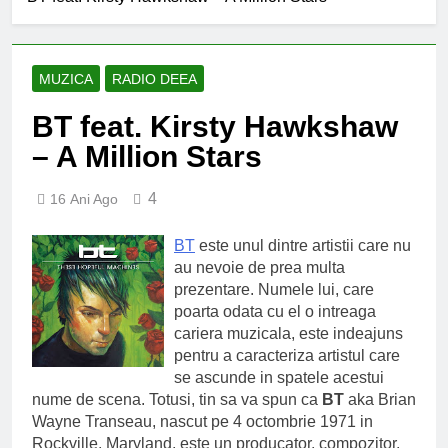
an școlar: fără fondul clasei,
fără fondul școlii
2 Ani Ago
Proiect depus pentru tinerii
și organizațiile din Bacău
MUZICA
RADIO DEEA
2 Ani Ago
BT feat. Kirsty Hawkshaw
Harta și programul
terenurilor de sport publice
– A Million Stars
din municipiul Bacău
2 Ani Ago
Un pas înainte pentru
4
16 Ani Ago
accesibilizarea trotuarelor
din Bacău
2 Ani Ago
BT
este unul dintre artistii care nu
au nevoie de prea multa
prezentare. Numele lui, care
poarta odata cu el o intreaga
cariera muzicala, este indeajuns
pentru a caracteriza artistul care
se ascunde in spatele acestui
nume de scena. Totusi, tin sa va spun ca
BT
aka Brian
Wayne Transeau, nascut pe 4 octombrie 1971 in
Rockville, Maryland, este un producator, compozitor,