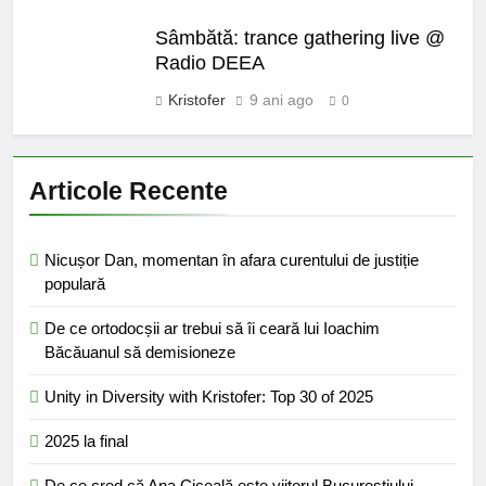
Sâmbătă: trance gathering live @
Radio DEEA
Kristofer
9 ani ago
0
Articole Recente
Nicușor Dan, momentan în afara curentului de justiție
populară
De ce ortodocșii ar trebui să îi ceară lui Ioachim
Băcăuanul să demisioneze
Unity in Diversity with Kristofer: Top 30 of 2025
2025 la final
De ce cred că Ana Ciceală este viitorul Bucureștiului