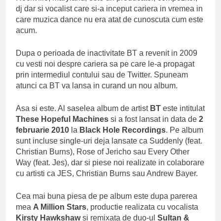
dj dar si vocalist care si-a inceput cariera in vremea in
care muzica dance nu era atat de cunoscuta cum este
acum.
Dupa o perioada de inactivitate BT a revenit in 2009
cu vesti noi despre cariera sa pe care le-a propagat
prin intermediul contului sau de Twitter. Spuneam
atunci ca BT va lansa in curand un nou album.
Asa si este. Al saselea album de artist
BT
este intitulat
These Hopeful Machines
si a fost lansat in data de
2
februarie 2010
la
Black Hole Recordings
. Pe album
sunt incluse single-uri deja lansate ca Suddenly (feat.
Christian Burns), Rose of Jericho sau Every Other
Way (feat. Jes), dar si piese noi realizate in colaborare
cu artisti ca JES, Christian Burns sau Andrew Bayer.
Cea mai buna piesa de pe album este dupa parerea
mea
A Million Stars
, productie realizata cu vocalista
Kirsty Hawkshaw
si remixata de duo-ul
Sultan &