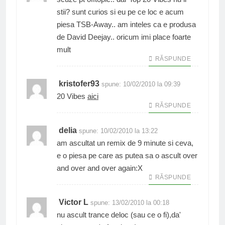
stii? sunt curios si eu pe ce loc e acum
piesa TSB-Away.. am inteles ca e produsa
de David Deejay.. oricum imi place foarte
mult
RĂSPUNDE
kristofer93
spune:
10/02/2010 la 09:39
20 Vibes
aici
RĂSPUNDE
delia
spune:
10/02/2010 la 13:22
am ascultat un remix de 9 minute si ceva,
e o piesa pe care as putea sa o ascult over
and over and over again:X
RĂSPUNDE
Victor L
spune:
13/02/2010 la 00:18
nu ascult trance deloc (sau ce o fi),da'