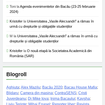
Toni
la
Agenda evenimentelor din Bacău (23-25 februarie
2024)
Kristofer
la
Universitatea „Vasile Alecsandri” a rămas în
urmă cu drepturile și obligațiile studenților
M
la
Universitatea „Vasile Alecsandri” a rămas în urmă cu
drepturile și obligațiile studenților
Kristofer
la
O nouă etapă la Societatea Academică din
România (SAR)
Blogroll
Aghiuta
;
Alex Mazilu
;
Bacău 2020
;
Bacau House Mafia
;
Blidaru
;
Camera din masina
;
ContraSENS
;
Cristi
Juverdeanu
;
Dj Mike Iova
;
Inima Bacaului
;
Kaysha
;
Liviu Terinte
;
Mihai Enasel
;
Reporter liber
;
Revista