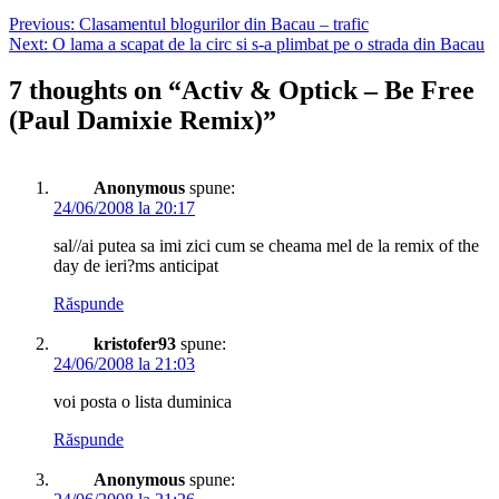
Previous:
Clasamentul blogurilor din Bacau – trafic
Next:
O lama a scapat de la circ si s-a plimbat pe o strada din Bacau
7 thoughts on “
Activ & Optick – Be Free
(Paul Damixie Remix)
”
Anonymous
spune:
24/06/2008 la 20:17
sal//ai putea sa imi zici cum se cheama mel de la remix of the
day de ieri?ms anticipat
Răspunde
kristofer93
spune:
24/06/2008 la 21:03
voi posta o lista duminica
Răspunde
Anonymous
spune: