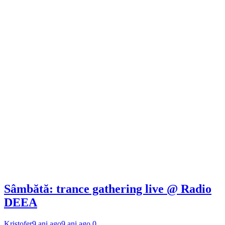
Sâmbătă: trance gathering live @ Radio
DEEA
Kristofer
9 ani ago
9 ani ago
0