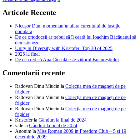
Articole Recente
Nicușor Dan, momentan în afara curentului de justiție
populară
De ce ortodocșii ar trebui să îi ceară lui Ioachim Băcăuanul să
demisioneze
Unity in Diversity with Kristofer: Top 30 of 2025
2025 la final
De ce cred că Ana Ciceală este viitorul Bucureștiului
Comentarii recente
Radovan Dinu Miucin
la
Colecţia mea de magneţi de pe
frigider
Radovan Dinu Miucin
la
Colecţia mea de magneţi de pe
frigider
Radovan Dinu Miucin
la
Colecţia mea de magneţi de pe
frigider
Kristofer
la
Gânduri la final de 2024
vale
la
Gânduri la final de 2024
Anonim
la
Miss Roman 2009 in Freedom Club – 5 si 19
decembrie 2009