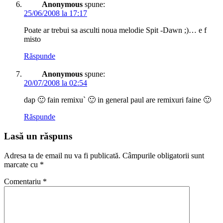
Anonymous
spune:
25/06/2008 la 17:17
Poate ar trebui sa asculti noua melodie Spit -Dawn ;)… e f
misto
Răspunde
Anonymous
spune:
20/07/2008 la 02:54
dap 🙂 fain remixu` 🙂 in general paul are remixuri faine 🙂
Răspunde
Lasă un răspuns
Adresa ta de email nu va fi publicată.
Câmpurile obligatorii sunt
marcate cu
*
Comentariu
*