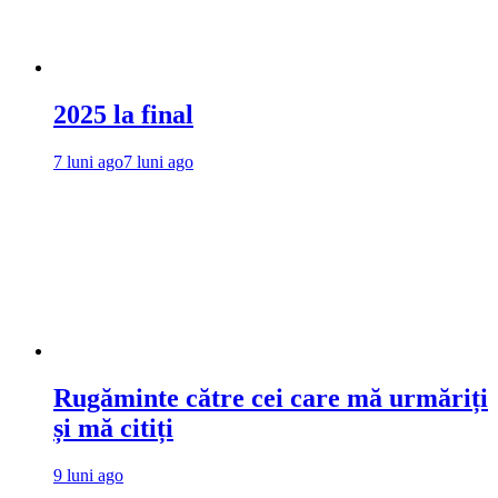
2025 la final
7 luni ago
7 luni ago
Rugăminte către cei care mă urmăriți
și mă citiți
9 luni ago