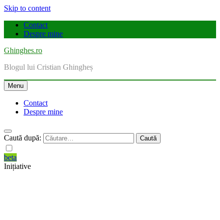
Skip to content
Contact
Despre mine
Ghinghes.ro
Blogul lui Cristian Ghingheș
Menu
Contact
Despre mine
Caută după:
beta
Inițiative