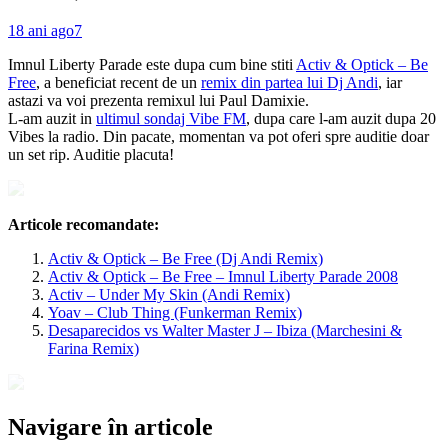
18 ani ago
7
Imnul Liberty Parade este dupa cum bine stiti
Activ & Optick – Be
Free
, a beneficiat recent de un
remix din partea lui Dj Andi
, iar
astazi va voi prezenta remixul lui Paul Damixie.
L-am auzit in
ultimul sondaj Vibe FM
, dupa care l-am auzit dupa 20
Vibes la radio. Din pacate, momentan va pot oferi spre auditie doar
un set rip. Auditie placuta!
Articole recomandate:
Activ & Optick – Be Free (Dj Andi Remix)
Activ & Optick – Be Free – Imnul Liberty Parade 2008
Activ – Under My Skin (Andi Remix)
Yoav – Club Thing (Funkerman Remix)
Desaparecidos vs Walter Master J – Ibiza (Marchesini &
Farina Remix)
Navigare în articole