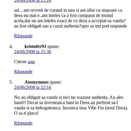
24/06/2008 la 21:26
sal…am revenit de curand in tara si am aflat cu stupoare ca
deea nu mai e..am inteles ca a fost cumparat de trustul
acela,dar nu am inteles exact de ce deea a acceptat sa vanda?
au fost obligati sau a cazut audienta?sper sa imi poti raspunde
Răspunde
kristofer93
spune:
24/06/2008 la 21:36
Citeste
asta
Răspunde
Anonymous
spune:
24/06/2008 la 22:16
Nu au obligati sa vanda si nici nu scazuse audienta. Au ales
banii!! Decat sa investeasca bani in Deea au preferat sa-l
vanda si sa imbogateasca. Incearca insa Vibe Fm (noul Deea).
O sa-ti placa!
Răspunde