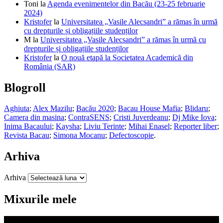
Toni
la
Agenda evenimentelor din Bacău (23-25 februarie
2024)
Kristofer
la
Universitatea „Vasile Alecsandri” a rămas în urmă
cu drepturile și obligațiile studenților
M
la
Universitatea „Vasile Alecsandri” a rămas în urmă cu
drepturile și obligațiile studenților
Kristofer
la
O nouă etapă la Societatea Academică din
România (SAR)
Blogroll
Aghiuta
;
Alex Mazilu
;
Bacău 2020
;
Bacau House Mafia
;
Blidaru
;
Camera din masina
;
ContraSENS
;
Cristi Juverdeanu
;
Dj Mike Iova
;
Inima Bacaului
;
Kaysha
;
Liviu Terinte
;
Mihai Enasel
;
Reporter liber
;
Revista Bacau
;
Simona Mocanu
;
Defectoscopie
.
Arhiva
Arhiva
Mixurile mele