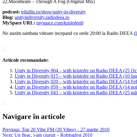
22.Moonbeam – Through A Fog (Original Mix)
podcast:
trilulilu.ro/show/unity-in-diversity
Blog:
unityindiversity.radiodeea.ro
MySpace URL:
myspace.com/kristoferdj
Ne auzim sambata viitoare incepand cu orele 20:00 la Radio DEEA (
Articole recomandate:
Unity in Diversity 004 – with kristofer on Radio DEEA (25 O
Unity in Diversity 015 – with kristofer on Radio DEEA (10 Ian
Unity in Diversity 020 – with kristofer on Radio DEEA (14 Fe
Unity in Diversity 059 – with kristofer on Radio DEEA (14 no
Unity in Diversity 043 – with kristofer on Radio DEEA (25 iul
Navigare în articole
Previous:
Top 20 Vibe FM (20 Vibes) – 27 martie 2010
Next:
Un fleac, i-am ciuruit – Roblogfest 2010