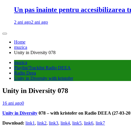
Un pas înainte pentru accesibilizarea 
2 ani ago
2 ani ago
Home
muzica
Unity in Diversity 078
muzica
Playlist/Tracklist Radio DEEA
Radio Deea
Unity in Diversity with kristofer
Unity in Diversity 078
16 ani ago
0
Unity in Diversity
078 – with kristofer on Radio DEEA (27-03-20
Download:
link1
,
link2
,
link3
,
link4
,
link5
,
link6
,
link7