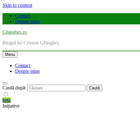
Skip to content
Contact
Despre mine
Ghinghes.ro
Blogul lui Cristian Ghingheș
Menu
Contact
Despre mine
Caută după:
beta
Inițiative