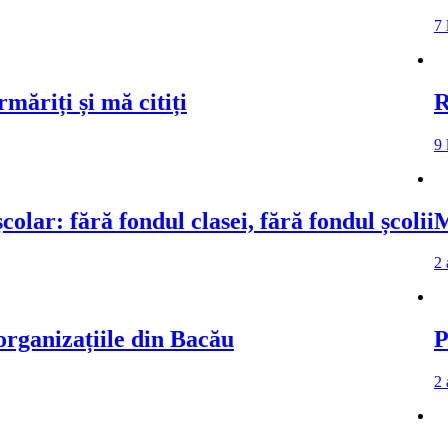
7 luni ago
7 
și mă citiți
Rugămin
9 luni ago
ără fondul clasei, fără fondul școlii
Mesajul
2 ani ago
zațiile din Bacău
Proiect
2 ani ago