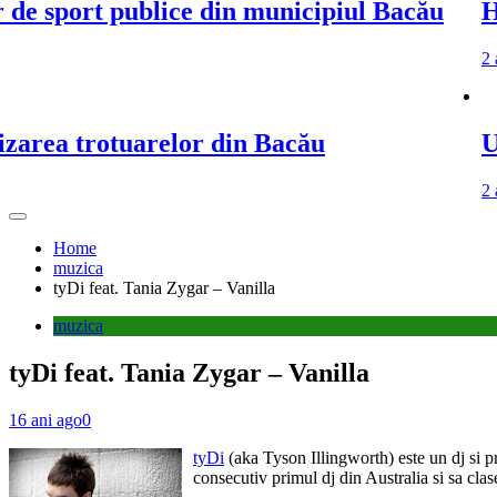
ort publice din municipiul Bacău
Harta ș
2 ani ago
2 a
 trotuarelor din Bacău
Un pas 
2 ani ago
2 a
Home
muzica
tyDi feat. Tania Zygar – Vanilla
muzica
tyDi feat. Tania Zygar – Vanilla
16 ani ago
0
tyDi
(aka Tyson Illingworth) este un dj si pr
consecutiv primul dj din Australia si sa cl