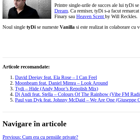
Printre single-urile de succes ale lui tyDi 
Dream
. Ca remixer, tyDi s-a facut remarcat
Finary sau
Heaven Scent
by Will Reckles.
Noul single
tyDi
se numeste
Vanilla
si este realizat in colaborare cu 
Articole recomandate:
David Deejay feat. Ela Rose – I Can Feel
Moonbeam feat. Daniel Mimra – Look Around
Tydi – Hide (Andy Moor’s Repolish Mix)
Dj Andi feat. Stella – Colours Of The Rainbow (Vibe FM Radi
Paul van Dyk feat. Johnny McDaid – We Are One (Giuseppe O
Navigare în articole
Previous:
Cum era cu pensiile private?