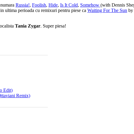
se numara
Russia!
,
Foolish
,
Hide
,
Is It Cold
,
Somehow
(with Dennis Shep
 in ultima perioada cu remixuri pentru piese ca
Waiting For The Sun
by 
vocalista
Tania Zygar
. Super piesa!
o Edit)
ttaviani Remix)