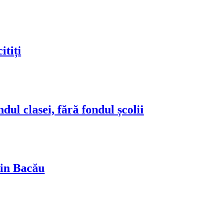
sei, fără fondul școlii
cău