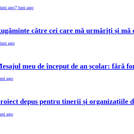
luni ago
te către cei care mă urmăriți și mă citiți
 meu de început de an școlar: fără fondul cla
 depus pentru tinerii și organizațiile din Ba