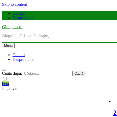
Skip to content
Contact
Despre mine
Ghinghes.ro
Blogul lui Cristian Ghingheș
Menu
Contact
Despre mine
Caută după:
beta
Inițiative
2025 la 