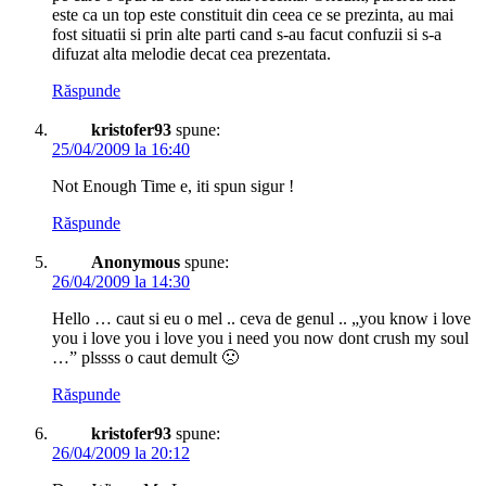
este ca un top este constituit din ceea ce se prezinta, au mai
fost situatii si prin alte parti cand s-au facut confuzii si s-a
difuzat alta melodie decat cea prezentata.
Răspunde
kristofer93
spune:
25/04/2009 la 16:40
Not Enough Time e, iti spun sigur !
Răspunde
Anonymous
spune:
26/04/2009 la 14:30
Hello … caut si eu o mel .. ceva de genul .. „you know i love
you i love you i love you i need you now dont crush my soul
…” plssss o caut demult 🙁
Răspunde
kristofer93
spune:
26/04/2009 la 20:12