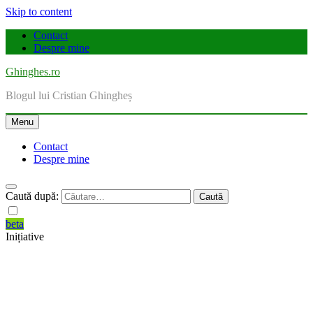
Skip to content
Contact
Despre mine
Ghinghes.ro
Blogul lui Cristian Ghingheș
Menu
Contact
Despre mine
Caută după:
beta
Inițiative