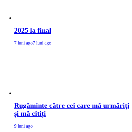
2025 la final
7 luni ago
7 luni ago
Rugăminte către cei care mă urmăriți
și mă citiți
9 luni ago