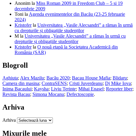
Anonim
la
Miss Roman 2009 in Freedom Club – 5 si 19
decembrie 2009
Toni
la
Agenda evenimentelor din Bacău (23-25 februarie
2024)
Kristofer
la
Universitatea „Vasile Alecsandri” a rămas în urmă
cu drepturile și obligațiile studenților
M
la
Universitatea „Vasile Alecsandri” a rămas în urmă cu
drepturile și obligațiile studenților
Kristofer
la
O nouă etapă la Societatea Academică din
România (SAR)
Blogroll
Aghiuta
;
Alex Mazilu
;
Bacău 2020
;
Bacau House Mafia
;
Blidaru
;
Camera din masina
;
ContraSENS
;
Cristi Juverdeanu
;
Dj Mike Iova
;
Inima Bacaului
;
Kaysha
;
Liviu Terinte
;
Mihai Enasel
;
Reporter liber
;
Revista Bacau
;
Simona Mocanu
;
Defectoscopie
.
Arhiva
Arhiva
Mixurile mele