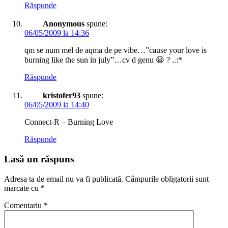
Răspunde
Anonymous
spune:
06/05/2009 la 14:36
qm se num mel de aqma de pe vibe…”cause your love is
burning like the sun in july”…cv d genu 😀 ? ..:*
Răspunde
kristofer93
spune:
06/05/2009 la 14:40
Connect-R – Burning Love
Răspunde
Lasă un răspuns
Adresa ta de email nu va fi publicată.
Câmpurile obligatorii sunt
marcate cu
*
Comentariu
*