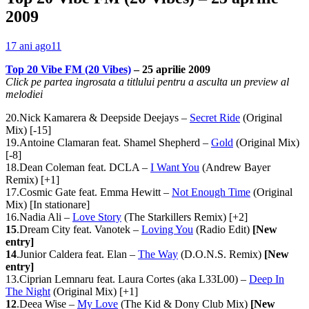
2009
17 ani ago
11
Top 20 Vibe FM (20 Vibes)
– 25 aprilie 2009
Click pe
partea ingrosata
a
titlului
pentru a asculta un preview al
melodiei
20.Nick Kamarera & Deepside Deejays –
Secret Ride
(Original
Mix) [-15]
19.Antoine Clamaran feat. Shamel Shepherd –
Gold
(Original Mix)
[-8]
18.Dean Coleman feat. DCLA –
I Want You
(Andrew Bayer
Remix) [+1]
17.Cosmic Gate feat. Emma Hewitt –
Not Enough Time
(Original
Mix) [In stationare]
16.Nadia Ali –
Love Story
(The Starkillers Remix) [+2]
15
.Dream City feat. Vanotek –
Loving You
(Radio Edit)
[New
entry]
14
.Junior Caldera feat. Elan –
The Way
(D.O.N.S. Remix)
[New
entry]
13.Ciprian Lemnaru feat. Laura Cortes (aka L33L00) –
Deep In
The Night
(Original Mix) [+1]
12
.Deea Wise –
My Love
(The Kid & Dony Club Mix)
[New