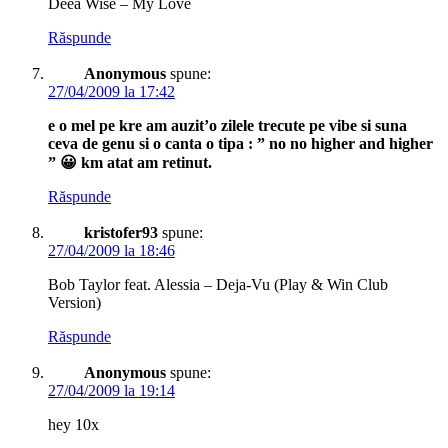
Deea Wise – My Love
Răspunde
Anonymous
spune:
27/04/2009 la 17:42
e o mel pe kre am auzit’o zilele trecute pe vibe si suna
ceva de genu si o canta o tipa : ” no no higher and higher
” 😀 km atat am retinut.
Răspunde
kristofer93
spune:
27/04/2009 la 18:46
Bob Taylor feat. Alessia – Deja-Vu (Play & Win Club
Version)
Răspunde
Anonymous
spune:
27/04/2009 la 19:14
hey 10x