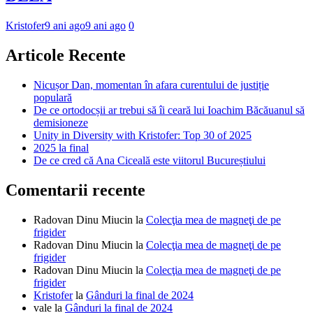
Kristofer
9 ani ago
9 ani ago
0
Articole Recente
Nicușor Dan, momentan în afara curentului de justiție
populară
De ce ortodocșii ar trebui să îi ceară lui Ioachim Băcăuanul să
demisioneze
Unity in Diversity with Kristofer: Top 30 of 2025
2025 la final
De ce cred că Ana Ciceală este viitorul Bucureștiului
Comentarii recente
Radovan Dinu Miucin
la
Colecţia mea de magneţi de pe
frigider
Radovan Dinu Miucin
la
Colecţia mea de magneţi de pe
frigider
Radovan Dinu Miucin
la
Colecţia mea de magneţi de pe
frigider
Kristofer
la
Gânduri la final de 2024
vale
la
Gânduri la final de 2024