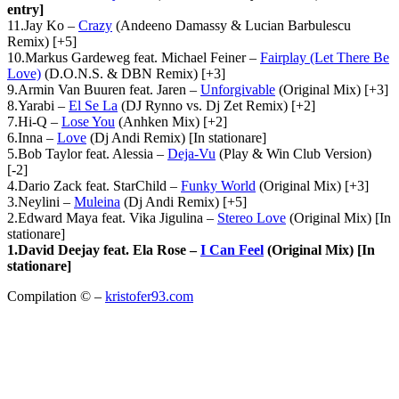
entry]
11.Jay Ko –
Crazy
(Andeeno Damassy & Lucian Barbulescu
Remix) [+5]
10.Markus Gardeweg feat. Michael Feiner –
Fairplay (Let There Be
Love)
(D.O.N.S. & DBN Remix) [+3]
9.Armin Van Buuren feat. Jaren –
Unforgivable
(Original Mix) [+3]
8.Yarabi –
El Se La
(DJ Rynno vs. Dj Zet Remix) [+2]
7.Hi-Q –
Lose You
(Anhken Mix) [+2]
6.Inna –
Love
(Dj Andi Remix) [In stationare]
5.Bob Taylor feat. Alessia –
Deja-Vu
(Play & Win Club Version)
[-2]
4.Dario Zack feat. StarChild –
Funky World
(Original Mix) [+3]
3.Neylini –
Muleina
(Dj Andi Remix) [+5]
2.Edward Maya feat. Vika Jigulina –
Stereo Love
(Original Mix) [In
stationare]
1.David Deejay feat. Ela Rose –
I Can Feel
(Original Mix) [In
stationare]
Compilation © –
kristofer93.com