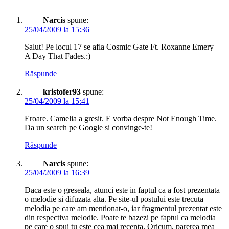
Narcis
spune:
25/04/2009 la 15:36
Salut! Pe locul 17 se afla Cosmic Gate Ft. Roxanne Emery –
A Day That Fades.:)
Răspunde
kristofer93
spune:
25/04/2009 la 15:41
Eroare. Camelia a gresit. E vorba despre Not Enough Time.
Da un search pe Google si convinge-te!
Răspunde
Narcis
spune:
25/04/2009 la 16:39
Daca este o greseala, atunci este in faptul ca a fost prezentata
o melodie si difuzata alta. Pe site-ul postului este trecuta
melodia pe care am mentionat-o, iar fragmentul prezentat este
din respectiva melodie. Poate te bazezi pe faptul ca melodia
pe care o spui tu este cea mai recenta. Oricum, parerea mea