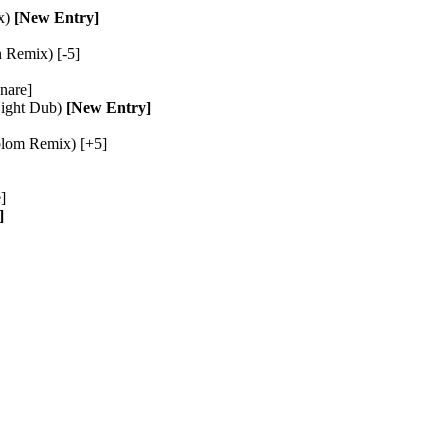
x)
[New Entry]
 Remix) [-5]
nare]
Night Dub)
[New Entry]
rblom Remix) [+5]
]
]