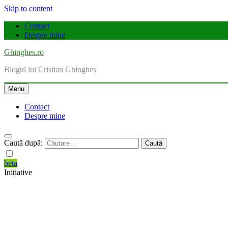
Skip to content
Contact
Despre mine
Ghinghes.ro
Blogul lui Cristian Ghingheș
Menu
Contact
Despre mine
Caută după:
beta
Inițiative