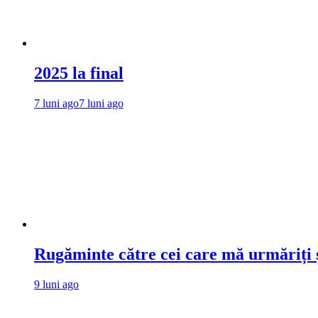
2025 la final
7 luni ago
7 luni ago
Rugăminte către cei care mă urmăriți ș
9 luni ago