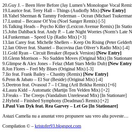
20.Guy J. – Been Here Before (Jay Lumen’s Monologue Vocal Remi
19.Laurice feat. Terry Hall – Things (Audiofly Mix)
[New Entry]
18.Yahel Sherman & Tammy Federman – Ocean (Michael Tsukerman
17.Lustral – Because Of You (Noel Sanger Remix) [-5]
16.Talking Heads – Psycho Killer (Lexicon Avenue Remix) [In Statio
15.John Dahlback feat. Andy P. – Late Night Worries (Norm’s Late 
14.Funkerman – Speed Up (Radio Mix) [+3]
13.Ian Carey feat. Michelle Shellers – Keep On Rising (Peter Gelde
12.Ian Oliver feat. Shantel – Bucovina (Ian Oliver’s Radio Mix) [-4]
11.Gold Ryan – Circuit Breaker (Repack Version)
[New Entry]
10.Glenn Morrison – No Sudden Moves (Original Mix) [In Stationare
9.Glimpse & Alex Jones – Felaz (Matt Stars Mello Dub)
[New Entry
8.Jon Flores – Feel My Blues (Original Mix) [-3]
7.Iio feat. Frank Bailey – Chastity (Remix)
[New Entry]
6.Penn & Jabato – El Sur (Beside) (Original Mix) [-4]
5.Deetron feat. Ovasoul 7 – I Cling (Aril Brikha Remix) [+6]
4.Laura Kidd – Automatic (Martijn Ten Velden Mix) [+2]
3.Freaks – The Creeps (Vandalism Unrelesead Mix) [In Stationare]
2.Hybrid – Finished Symphony (Deadmau5 Remix) [+2]
1.Paul Van Dyk feat. Rea Garvey – Let Go [In Stationare]
Astazi Camelia nu a anuntat vreo propunere sau vreo alta poveste…
Compilation © –
kristofer93.blogspot.com