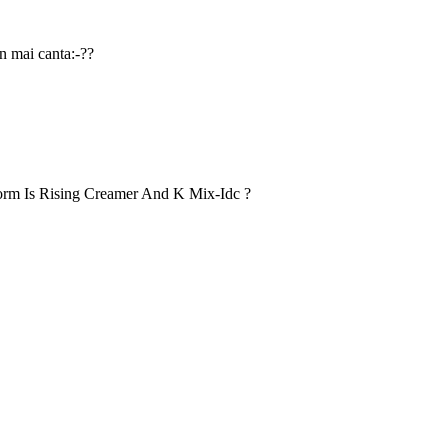
cn mai canta:-??
orm Is Rising Creamer And K Mix-Idc ?