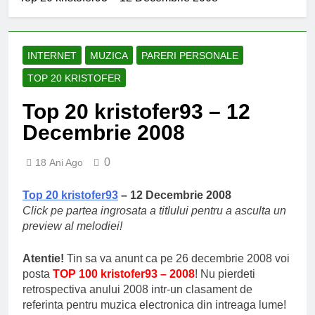
an școlar: fără fondul clasei,
fără fondul școlii
2 Ani Ago
Proiect depus pentru tinerii
și organizațiile din Bacău
INTERNET
MUZICA
PARERI PERSONALE
2 Ani Ago
TOP 20 KRISTOFER
Harta și programul
terenurilor de sport publice
Top 20 kristofer93 – 12
din municipiul Bacău
2 Ani Ago
Decembrie 2008
Un pas înainte pentru
accesibilizarea trotuarelor
din Bacău
0
2 Ani Ago
18 Ani Ago
Top 20 kristofer93
– 12 Decembrie 2008
Click pe partea ingrosata a titlului pentru a asculta un
preview al melodiei!
Atentie!
Tin sa va anunt ca pe 26 decembrie 2008 voi
posta
TOP 100 kristofer93 – 2008
! Nu pierdeti
retrospectiva anului 2008 intr-un clasament de
referinta pentru muzica electronica din intreaga lume!