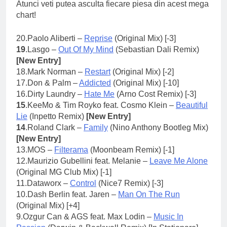
Atunci veti putea asculta fiecare piesa din acest mega
chart!
20.
Paolo Aliberti –
Reprise
(Original Mix) [-3]
19
.Lasgo –
Out Of My Mind
(Sebastian Dali Remix)
[New Entry]
18.
Mark Norman –
Restart
(Original Mix) [-2]
17.
Don & Palm –
Addicted
(Original Mix) [-10]
16.
Dirty Laundry –
Hate Me
(Arno Cost Remix) [-3]
15
.KeeMo & Tim Royko feat. Cosmo Klein –
Beautiful
Lie
(Inpetto Remix)
[New Entry]
14
.Roland Clark –
Family
(Nino Anthony Bootleg Mix)
[New Entry]
13.
MOS –
Filterama
(Moonbeam Remix) [-1]
12.
Maurizio Gubellini feat. Melanie –
Leave Me Alone
(Original MG Club Mix) [-1]
11.
Dataworx –
Control
(Nice7 Remix) [-3]
10.
Dash Berlin feat. Jaren –
Man On The Run
(Original Mix) [+4]
9.
Ozgur Can & AGS feat. Max Lodin –
Music In