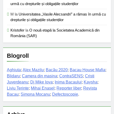
urmă cu drepturile și obligațiile studenților
M
la
Universitatea „Vasile Alecsandri” a rămas în urmă cu
drepturile și obligațiile studenților
Kristofer
la
O nouă etapă la Societatea Academică din
România (SAR)
Blogroll
Aghiuta
;
Alex Mazilu
;
Bacău 2020
;
Bacau House Mafia
;
Blidaru
;
Camera din masina
;
ContraSENS
;
Cristi
Juverdeanu
;
Dj Mike Iova
;
Inima Bacaului
;
Kaysha
;
Liviu Terinte
;
Mihai Enasel
;
Reporter liber
;
Revista
Bacau
;
Simona Mocanu
;
Defectoscopie
.