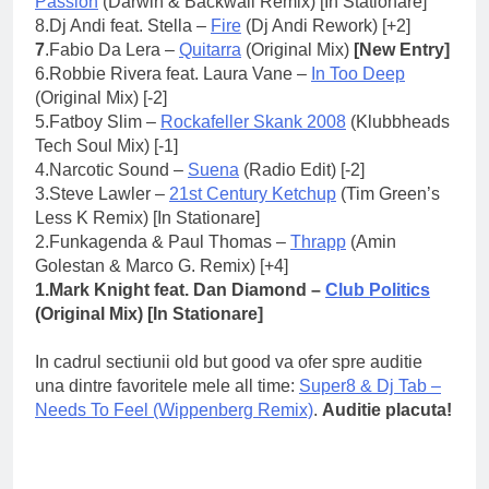
Passion
(Darwin & Backwall Remix) [In Stationare]
8.Dj Andi feat. Stella –
Fire
(Dj Andi Rework) [+2]
7
.Fabio Da Lera –
Quitarra
(Original Mix)
[New Entry]
6.Robbie Rivera feat. Laura Vane –
In Too Deep
(Original Mix) [-2]
5.Fatboy Slim –
Rockafeller Skank 2008
(Klubbheads
Tech Soul Mix) [-1]
4.
Narcotic Sound –
Suena
(Radio Edit) [-2]
3.
Steve Lawler –
21st Century Ketchup
(Tim Green’s
Less K Remix) [In Stationare]
2.
Funkagenda & Paul Thomas –
Thrapp
(Amin
Golestan & Marco G. Remix) [+4]
1.
Mark Knight feat. Dan Diamond –
Club Politics
(Original Mix) [In Stationare]
In cadrul sectiunii old but good va ofer spre auditie
una dintre favoritele mele all time:
Super8 & Dj Tab –
Needs To Feel (Wippenberg Remix)
.
Auditie placuta!