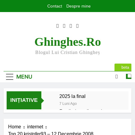
Skip
Contact
Despre mine
to
content
Ghinghes.ro
Blogul Lui Cristian Ghingheș
beta
MENU
2025 la final
INIȚIATIVE
7 Luni Ago
Rugăminte către cei care
mă urmăriți și mă citiți
9 Luni Ago
Home
internet
Mesajul meu de început de
Top 20 kristofer93 – 12 Decembrie 2008