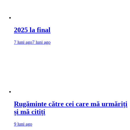
2025 la final
7 luni ago
7 luni ago
Rugăminte către cei care mă urmăriți
și mă citiți
9 luni ago