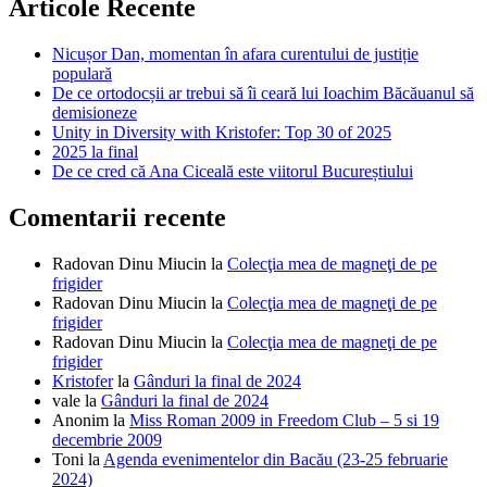
Articole Recente
Nicușor Dan, momentan în afara curentului de justiție
populară
De ce ortodocșii ar trebui să îi ceară lui Ioachim Băcăuanul să
demisioneze
Unity in Diversity with Kristofer: Top 30 of 2025
2025 la final
De ce cred că Ana Ciceală este viitorul Bucureștiului
Comentarii recente
Radovan Dinu Miucin
la
Colecţia mea de magneţi de pe
frigider
Radovan Dinu Miucin
la
Colecţia mea de magneţi de pe
frigider
Radovan Dinu Miucin
la
Colecţia mea de magneţi de pe
frigider
Kristofer
la
Gânduri la final de 2024
vale
la
Gânduri la final de 2024
Anonim
la
Miss Roman 2009 in Freedom Club – 5 si 19
decembrie 2009
Toni
la
Agenda evenimentelor din Bacău (23-25 februarie
2024)