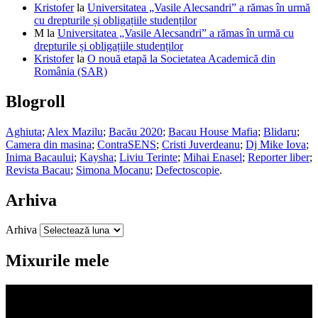
Kristofer
la
Universitatea „Vasile Alecsandri” a rămas în urmă
cu drepturile și obligațiile studenților
M
la
Universitatea „Vasile Alecsandri” a rămas în urmă cu
drepturile și obligațiile studenților
Kristofer
la
O nouă etapă la Societatea Academică din
România (SAR)
Blogroll
Aghiuta
;
Alex Mazilu
;
Bacău 2020
;
Bacau House Mafia
;
Blidaru
;
Camera din masina
;
ContraSENS
;
Cristi Juverdeanu
;
Dj Mike Iova
;
Inima Bacaului
;
Kaysha
;
Liviu Terinte
;
Mihai Enasel
;
Reporter liber
;
Revista Bacau
;
Simona Mocanu
;
Defectoscopie
.
Arhiva
Arhiva
Mixurile mele