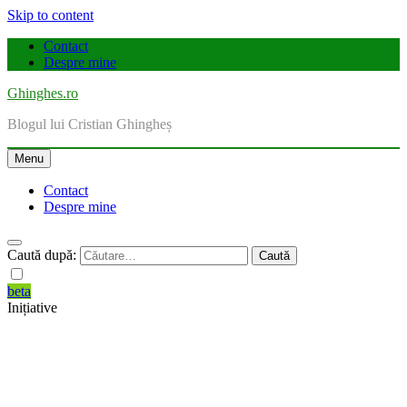
Skip to content
Contact
Despre mine
Ghinghes.ro
Blogul lui Cristian Ghingheș
Menu
Contact
Despre mine
Caută după:
beta
Inițiative