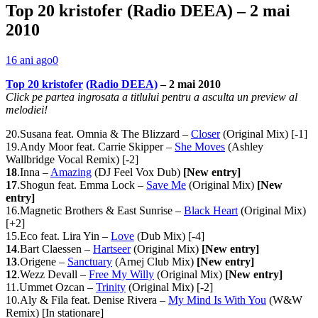
Top 20 kristofer (Radio DEEA) – 2 mai
2010
16 ani ago
0
Top 20 kristofer
(Radio DEEA)
– 2 mai 2010
Click pe partea ingrosata a titlului pentru a asculta un preview al
melodiei!
20.Susana feat. Omnia & The Blizzard –
Closer
(Original Mix) [-1]
19.Andy Moor feat. Carrie Skipper –
She Moves
(Ashley
Wallbridge Vocal Remix) [-2]
18
.Inna –
Amazing
(DJ Feel Vox Dub)
[New entry]
17
.Shogun feat. Emma Lock –
Save Me
(Original Mix)
[New
entry]
16.Magnetic Brothers & East Sunrise –
Black Heart
(Original Mix)
[+2]
15.Eco feat. Lira Yin –
Love
(Dub Mix) [-4]
14
.Bart Claessen –
Hartseer
(Original Mix)
[New entry]
13
.Origene –
Sanctuary
(Arnej Club Mix)
[New entry]
12
.Wezz Devall –
Free My Willy
(Original Mix)
[New entry]
11.Ummet Ozcan –
Trinity
(Original Mix) [-2]
10.Aly & Fila feat. Denise Rivera –
My Mind Is With You
(W&W
Remix) [In stationare]