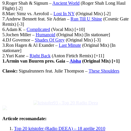
9.Roger Shah & Signum –
Ancient World
(Roger Shah Long Haul
Flight) [-2]
8.Marc Simz vs. Aerofoil –
Lost In NY
(Original Mix) [-2]
7.Andrew Bennett feat. Sir Adrian –
Run Till U Shine
(Cosmic Gate
Remix) [-3]
6.Adam K –
Complicated
(Vocal Mix) [+10]
5.Jochen Miller –
Humanoid
(Original Mix) [In stationare]
4.DJ Governor –
Shades Of Grey
(Original Mix) [-3]
3.Ron Hagen & Al Exander –
Last Minute
(Original Mix) [In
stationare]
2.Yuri Kane –
Right Back
(Anton Firtich Remix) [+11]
1.Armin van Buuren pres. Gaia –
Aisha
(Original Mix) [+1]
Classic:
Signalrunners feat. Julie Thompson –
These Shoulders
Articole recomandate:
Top 20 kristofer (Radio DEEA) – 18 aprilie 2010