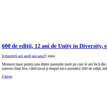
600 de ediții, 12 ani de Unity in Diversit
Kristofer
6 ani ago
6 ani ago
2
1 mins
Moment mare pentru una dintre pasiunile mele pe care le am încă din 
(uneori chiar live, când locul și timpul mi-o permite): 600 de ediții, ad
Citește