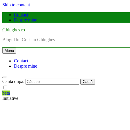
Skip to content
Contact
Despre mine
Ghinghes.ro
Blogul lui Cristian Ghingheș
Menu
Contact
Despre mine
Caută după:
beta
Inițiative