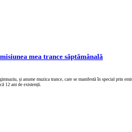
y, emisiunea mea trance săptămânală
gimnaziu, și anume muzica trance, care se manifestă în special prin e
ică 12 ani de existență.