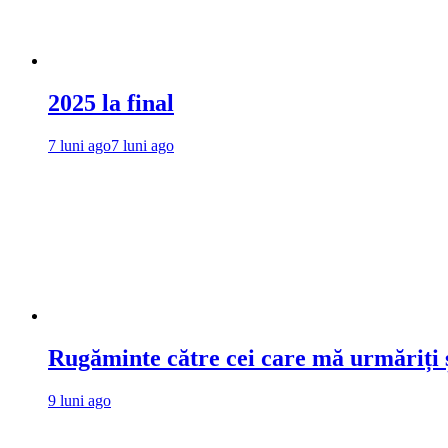
2025 la final
7 luni ago
7 luni ago
Rugăminte către cei care mă urmăriți ș
9 luni ago