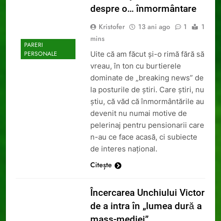
despre o… înmormântare
Kristofer
13 ani ago
1
1
mins
PARERI
Uite că am făcut și-o rimă fără să
PERSONALE
vreau, în ton cu burtierele
dominate de „breaking news” de
la posturile de știri. Care știri, nu
știu, că văd că înmormântările au
devenit nu numai motive de
pelerinaj pentru pensionarii care
n-au ce face acasă, ci subiecte
de interes național.
Citește
Încercarea Unchiului Victor
de a intra în „lumea dură a
mass-mediei”