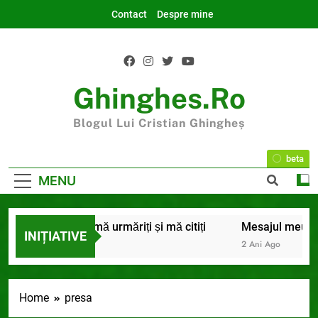
Skip
Contact
Despre mine
to
content
Ghinghes.ro
Blogul Lui Cristian Ghingheș
beta
MENU
 către cei care mă urmăriți și mă citiți
Mesajul meu de în
INIȚIATIVE
2 Ani Ago
Home
presa