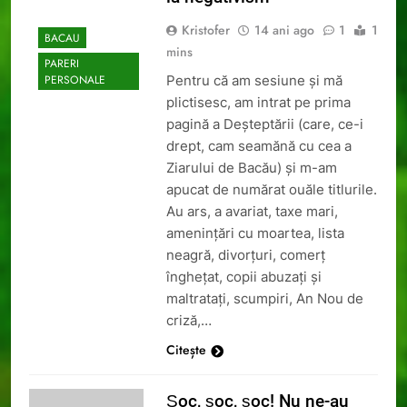
Kristofer
14 ani ago
1
1
BACAU
mins
PARERI
Pentru că am sesiune și mă
PERSONALE
plictisesc, am intrat pe prima
pagină a Deșteptării (care, ce-i
drept, cam seamănă cu cea a
Ziarului de Bacău) și m-am
apucat de numărat ouăle titlurile.
Au ars, a avariat, taxe mari,
amenințări cu moartea, lista
neagră, divorțuri, comerț
înghețat, copii abuzați și
maltratați, scumpiri, An Nou de
criză,…
Citește
Șoc, șoc, șoc! Nu ne-au