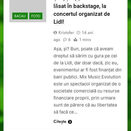
lăsat în backstage, la
concertul organizat de
BACAU
FOTO
Lidl!
Kristofer
14 ani
ago
6
1 mins
Așa, și? Bun, poate că aveam
dreptul să sărim cu gura pe cei
de la Lidl, dar doar dacă, zic eu,
evenimentul ar fi fost finanțat din
bani publici. Mix Music Evolution
este un spectacol organizat de o
societate comercială cu resurse
financiare proprii, prin urmare
sunt de părere că au libertatea
să facă ce…
Citește