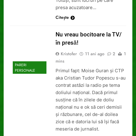
Totuşi, sunt lucruri pe care
presa acuzatoare…
Citește
Nu vreau bocitoare la TV/
în presă!
Kristofer
11 ani ago
2
1
mins
PARERI
Primul fapt: Moise Guran și CTP
PERSONALE
aka Cristian Tudor Popescu s-au
contrat astăzi la radio pe tema
doliului național. Dacă primul
susține că în zilele de doliu
național nu e ok să ceri demisii
și răzbunare, cel de-al doilea
zice că e datoria lui să își facă
meseria de jurnalist.