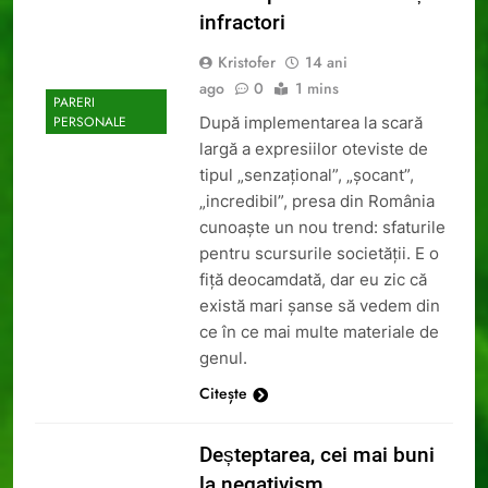
infractori
Kristofer
14 ani
ago
0
1 mins
PARERI
După implementarea la scară
PERSONALE
largă a expresiilor oteviste de
tipul „senzațional”, „șocant”,
„incredibil”, presa din România
cunoaște un nou trend: sfaturile
pentru scursurile societății. E o
fiță deocamdată, dar eu zic că
există mari șanse să vedem din
ce în ce mai multe materiale de
genul.
Citește
Deșteptarea, cei mai buni
la negativism