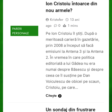
Ion Cristoiu întoarce din
nou armele?
Kristofer
13 ani
ago
0
1 mins
PARERI
Pe Ion Cristoiu îl știți. După o
PERSONALE
meritoasă carieră în gazetărie,
prin 2008 a început să facă
emisiuni la Antena 3 și la Antena
2. În vremea în care politica
editorială a lui Gâdea nu era
numai despre Băsescu și despre
ceea ce îl susține pe Dan
Voiculescu de obicei pe scaun,
Cristoiu, pe care…
Citește
Un sondaj din frustrare