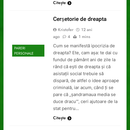
Citește
Cerșetorie de dreapta
Kristofer
12 ani
ago
4
1 mins
Cum se manifestă ipocrizia de
PARERI
dreapta? Ete, cam așa: te dai cu
PERSONALE
fundul de pământ ani de zile la
rând că ești de dreapta și că
asistații social trebuie să
dispară, de altfel o idee aproape
criminală, iar acum, când ți se
pare că „șandramaua media se
duce dracu’”, ceri ajutoare de la
stat pentru…
Citește