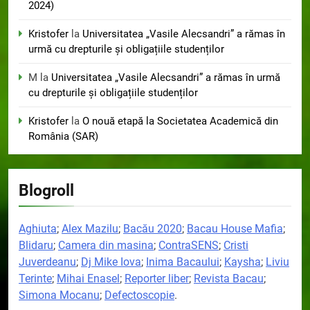
2024)
Kristofer
la
Universitatea „Vasile Alecsandri” a rămas în
urmă cu drepturile și obligațiile studenților
M
la
Universitatea „Vasile Alecsandri” a rămas în urmă
cu drepturile și obligațiile studenților
Kristofer
la
O nouă etapă la Societatea Academică din
România (SAR)
Blogroll
Aghiuta
;
Alex Mazilu
;
Bacău 2020
;
Bacau House Mafia
;
Blidaru
;
Camera din masina
;
ContraSENS
;
Cristi
Juverdeanu
;
Dj Mike Iova
;
Inima Bacaului
;
Kaysha
;
Liviu
Terinte
;
Mihai Enasel
;
Reporter liber
;
Revista Bacau
;
Simona Mocanu
;
Defectoscopie
.