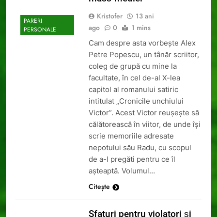
Kristofer
13 ani
PARERI
ago
0
1 mins
PERSONALE
Cam despre asta vorbește Alex
Petre Popescu, un tânăr scriitor,
coleg de grupă cu mine la
facultate, în cel de-al X-lea
capitol al romanului satiric
intitulat „Cronicile unchiului
Victor”. Acest Victor reușește să
călătorească în viitor, de unde își
scrie memoriile adresate
nepotului său Radu, cu scopul
de a-l pregăti pentru ce îl
așteaptă. Volumul…
Citește
Sfaturi pentru violatori și