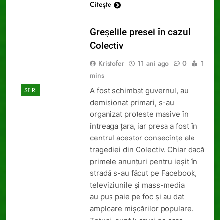
Citește
Greşelile presei în cazul
Colectiv
Kristofer
11 ani ago
0
1
mins
A fost schimbat guvernul, au
STIRI
demisionat primari, s-au
organizat proteste masive în
întreaga ţara, iar presa a fost în
centrul acestor consecinţe ale
tragediei din Colectiv. Chiar dacă
primele anunţuri pentru ieşit în
stradă s-au făcut pe Facebook,
televiziunile şi mass-media
au pus paie pe foc şi au dat
amploare mişcărilor populare.