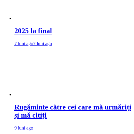
2025 la final
7 luni ago
7 luni ago
Rugăminte către cei care mă urmăriți
și mă citiți
9 luni ago