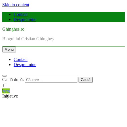
Skip to content
Contact
Despre mine
Ghinghes.ro
Blogul lui Cristian Ghingheș
Menu
Contact
Despre mine
Caută după:
beta
Inițiative