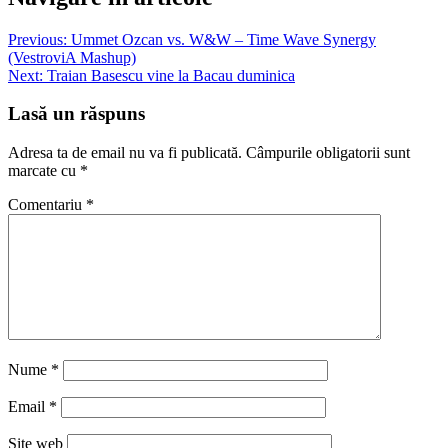
Previous:
Ummet Ozcan vs. W&W – Time Wave Synergy
(VestroviA Mashup)
Next:
Traian Basescu vine la Bacau duminica
Lasă un răspuns
Adresa ta de email nu va fi publicată.
Câmpurile obligatorii sunt
marcate cu
*
Comentariu
*
Nume
*
Email
*
Site web