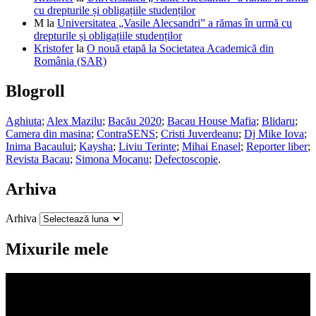
cu drepturile și obligațiile studenților
M
la
Universitatea „Vasile Alecsandri” a rămas în urmă cu
drepturile și obligațiile studenților
Kristofer
la
O nouă etapă la Societatea Academică din
România (SAR)
Blogroll
Aghiuta
;
Alex Mazilu
;
Bacău 2020
;
Bacau House Mafia
;
Blidaru
;
Camera din masina
;
ContraSENS
;
Cristi Juverdeanu
;
Dj Mike Iova
;
Inima Bacaului
;
Kaysha
;
Liviu Terinte
;
Mihai Enasel
;
Reporter liber
;
Revista Bacau
;
Simona Mocanu
;
Defectoscopie
.
Arhiva
Arhiva
Mixurile mele