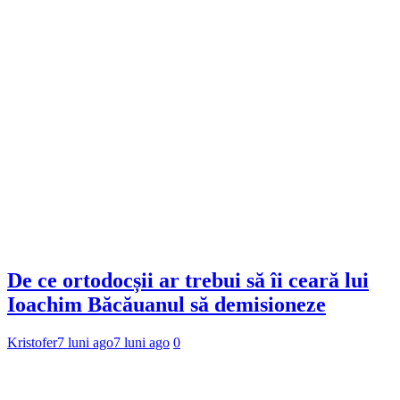
De ce ortodocșii ar trebui să îi ceară lui
Ioachim Băcăuanul să demisioneze
Kristofer
7 luni ago
7 luni ago
0