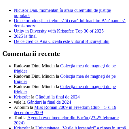
Nicușor Dan, momentan în afara curentului de justiție
populară
De ce ortodocșii ar trebui să îi ceară lui Ioachim Băcăuanul să
demisioneze
Unity in Diversity with Kristofer: Top 30 of 2025
2025 la final
De ce cred că Ana Ciceală este viitorul Bucureștiului
Comentarii recente
Radovan Dinu Miucin
la
Colecţia mea de magneţi de pe
frigider
Radovan Dinu Miucin
la
Colecţia mea de magneţi de pe
frigider
Radovan Dinu Miucin
la
Colecţia mea de magneţi de pe
frigider
Kristofer
la
Gânduri la final de 2024
vale
la
Gânduri la final de 2024
Anonim
la
Miss Roman 2009 in Freedom Club – 5 si 19
decembrie 2009
Toni
la
Agenda evenimentelor din Bacău (23-25 februarie
2024)
Kristofer
la
Universitatea „Vasile Alecsandri” a rămas în urmă