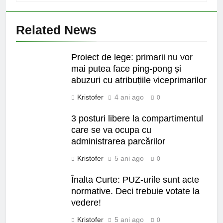
Related News
Proiect de lege: primarii nu vor
mai putea face ping-pong și
abuzuri cu atribuțiile viceprimarilor
Kristofer
4 ani ago
0
3 posturi libere la compartimentul
care se va ocupa cu
administrarea parcărilor
Kristofer
5 ani ago
0
Înalta Curte: PUZ-urile sunt acte
normative. Deci trebuie votate la
vedere!
Kristofer
5 ani ago
0