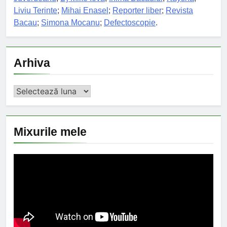
Liviu Terinte
;
Mihai Enasel
;
Reporter liber
;
Revista
Bacau
;
Simona Mocanu
;
Defectoscopie
.
Arhiva
Arhiva
Mixurile mele