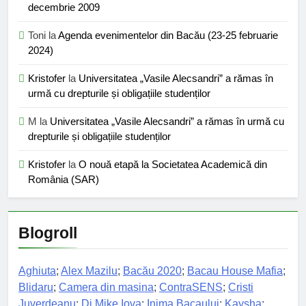
decembrie 2009
Toni
la
Agenda evenimentelor din Bacău (23-25 februarie
2024)
Kristofer
la
Universitatea „Vasile Alecsandri” a rămas în
urmă cu drepturile și obligațiile studenților
M
la
Universitatea „Vasile Alecsandri” a rămas în urmă cu
drepturile și obligațiile studenților
Kristofer
la
O nouă etapă la Societatea Academică din
România (SAR)
Blogroll
Aghiuta
;
Alex Mazilu
;
Bacău 2020
;
Bacau House Mafia
;
Blidaru
;
Camera din masina
;
ContraSENS
;
Cristi
Juverdeanu
;
Dj Mike Iova
;
Inima Bacaului
;
Kaysha
;