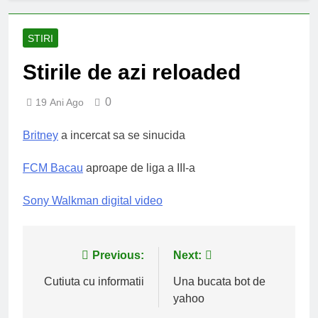
STIRI
Stirile de azi reloaded
0
19 Ani Ago
Britney
a incercat sa se sinucida
FCM Bacau
aproape de liga a III-a
Sony Walkman digital video
Navigare
Previous:
Next:
în
Cutiuta cu informatii
Una bucata bot de
yahoo
articole