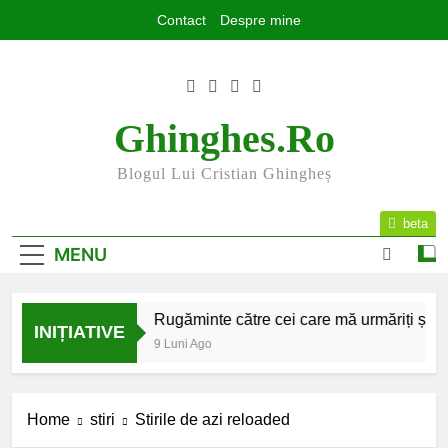
Skip
Contact
Despre mine
to
content
Ghinghes.ro
Blogul Lui Cristian Ghingheș
beta
MENU
2025 la final
Rugăminte către cei care mă urmăriți și mă c
INIȚIATIVE
7 Luni Ago
9 Luni Ago
Home
stiri
Stirile de azi reloaded