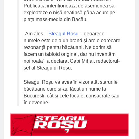
Publicația intenționează de asemenea să
exploateze o nișă neatinsă până acum pe
piața mass-media din Bacău.
„Am ales –
Steagul Roșu
– deoarece
numele este deja un brand și are o oarecare
rezonanță pentru băcăuani. Ne dorim să
facem un tabloid original, dar nu inventăm
noi roata”, a declarat Gabi Mihai, redactorul-
șef al Steagului Roșu.
Steagul Roșu va avea în vizor atât starurile
băcăuane care și-au făcut un nume la
București, cât și cele locale, consacrate sau
în devenire.