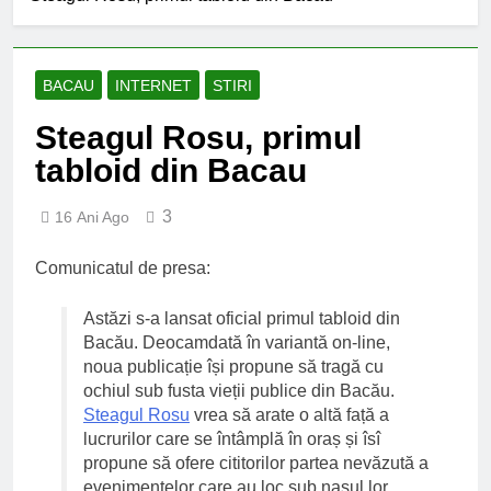
BACAU
INTERNET
STIRI
Steagul Rosu, primul
tabloid din Bacau
3
16 Ani Ago
Comunicatul de presa:
Astăzi s-a lansat oficial primul tabloid din
Bacău. Deocamdată în variantă on-line,
noua publicație își propune să tragă cu
ochiul sub fusta vieții publice din Bacău.
Steagul Rosu
vrea să arate o altă față a
lucrurilor care se întâmplă în oraș și îsî
propune să ofere cititorilor partea nevăzută a
evenimentelor care au loc sub nasul lor.