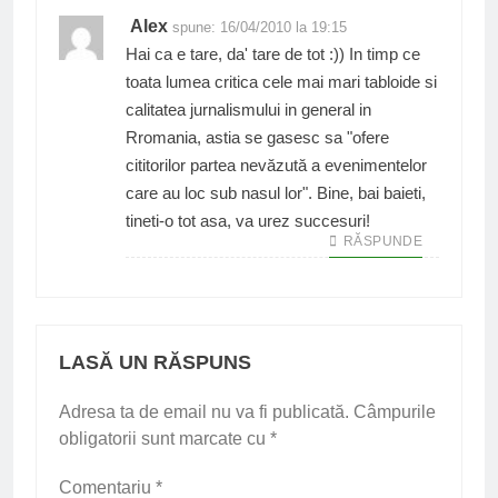
Alex
spune:
16/04/2010 la 19:15
Hai ca e tare, da' tare de tot :)) In timp ce
toata lumea critica cele mai mari tabloide si
calitatea jurnalismului in general in
Rromania, astia se gasesc sa "ofere
cititorilor partea nevăzută a evenimentelor
care au loc sub nasul lor". Bine, bai baieti,
tineti-o tot asa, va urez succesuri!
RĂSPUNDE
LASĂ UN RĂSPUNS
Adresa ta de email nu va fi publicată.
Câmpurile
obligatorii sunt marcate cu
*
Comentariu
*