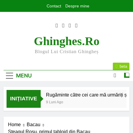
Skip
Contact
Despre mine
to
content
Ghinghes.ro
Blogul Lui Cristian Ghingheș
beta
MENU
2025 la final
Rugăminte către cei care mă urmăriți și mă c
INIȚIATIVE
7 Luni Ago
9 Luni Ago
Home
Bacau
Steagul Rosu, primul tabloid din Bacau