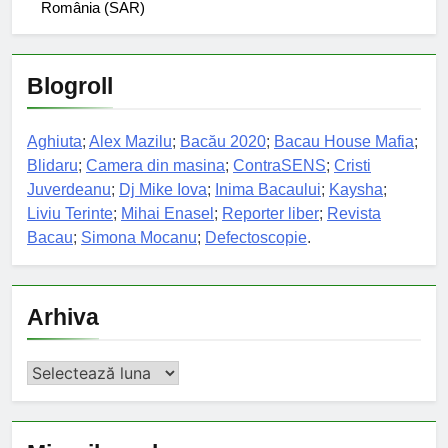
România (SAR)
Blogroll
Aghiuta
;
Alex Mazilu
;
Bacău 2020
;
Bacau House Mafia
;
Blidaru
;
Camera din masina
;
ContraSENS
;
Cristi
Juverdeanu
;
Dj Mike Iova
;
Inima Bacaului
;
Kaysha
;
Liviu Terinte
;
Mihai Enasel
;
Reporter liber
;
Revista
Bacau
;
Simona Mocanu
;
Defectoscopie
.
Arhiva
Arhiva