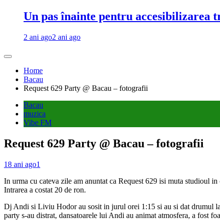
Un pas înainte pentru accesibilizarea 
2 ani ago
2 ani ago
Home
Bacau
Request 629 Party @ Bacau – fotografii
Bacau
muzica
Vibe FM
Request 629 Party @ Bacau – fotografii
18 ani ago
1
In urma cu cateva zile am anuntat ca Request 629 isi muta studioul in
Intrarea a costat 20 de ron.
Dj Andi si Liviu Hodor au sosit in jurul orei 1:15 si au si dat drumul
party s-au distrat, dansatoarele lui Andi au animat atmosfera, a fost foa