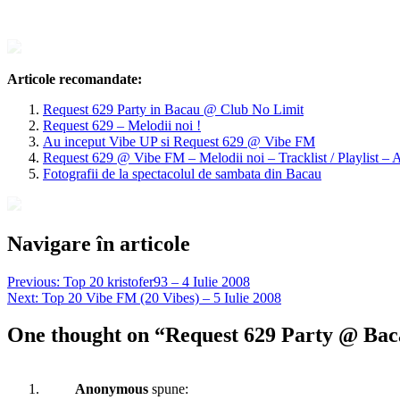
Articole recomandate:
Request 629 Party in Bacau @ Club No Limit
Request 629 – Melodii noi !
Au inceput Vibe UP si Request 629 @ Vibe FM
Request 629 @ Vibe FM – Melodii noi – Tracklist / Playlist – 
Fotografii de la spectacolul de sambata din Bacau
Navigare în articole
Previous:
Top 20 kristofer93 – 4 Iulie 2008
Next:
Top 20 Vibe FM (20 Vibes) – 5 Iulie 2008
One thought on “
Request 629 Party @ Baca
Anonymous
spune: