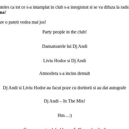
es ca tot ce s-a intamplat in club s-a inregistrat si se va difuza la radi
ina
!
are o puteti vedea mai jos!
Party people in the club!
Dansatoarele lui Dj Andi
Liviu Hodor si Dj Andi
Atmosfera s-a incins demult
Dj Andi si Liviu Hodor au facut poze cu doritorii si au dat autografe
Dj Andi – In The Mix!
Hm…:)