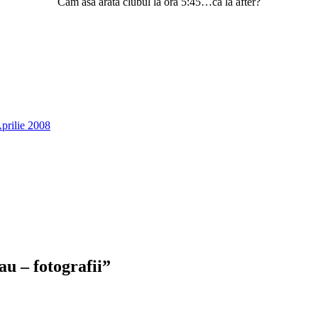
Cam asa arata clubul la ora 5:45…ca la after?
Aprilie 2008
u – fotografii
”