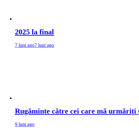
2025 la final
7 luni ago
7 luni ago
Rugăminte către cei care mă urmăriți ș
9 luni ago