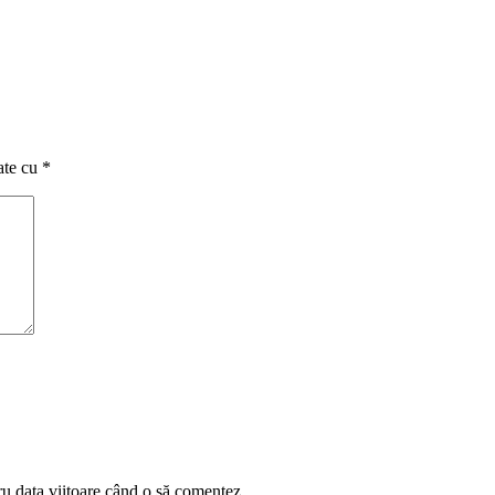
ate cu
*
ru data viitoare când o să comentez.