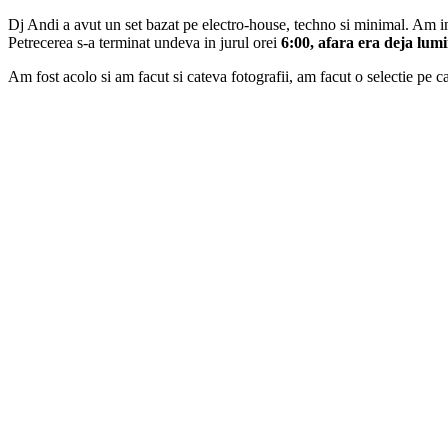
Dj Andi a avut un set bazat pe electro-house, techno si minimal. Am intel
Petrecerea s-a terminat undeva in jurul orei
6:00, afara era deja lum
Am fost acolo si am facut si cateva fotografii, am facut o selectie pe c