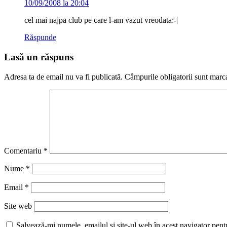
10/09/2008 la 20:04
cel mai najpa club pe care l-am vazut vreodata:-|
Răspunde
Lasă un răspuns
Adresa ta de email nu va fi publicată.
Câmpurile obligatorii sunt marc
Comentariu
*
Nume
*
Email
*
Site web
Salvează-mi numele, emailul și site-ul web în acest navigator pent