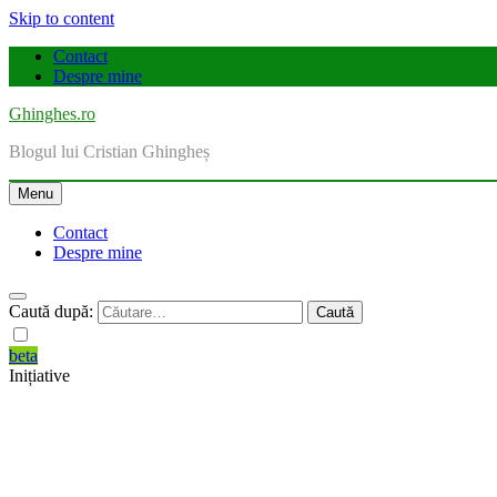
Skip to content
Contact
Despre mine
Ghinghes.ro
Blogul lui Cristian Ghingheș
Menu
Contact
Despre mine
Caută după:
beta
Inițiative