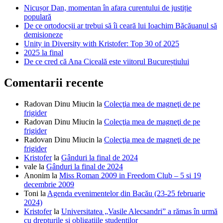
Nicușor Dan, momentan în afara curentului de justiție
populară
De ce ortodocșii ar trebui să îi ceară lui Ioachim Băcăuanul să
demisioneze
Unity in Diversity with Kristofer: Top 30 of 2025
2025 la final
De ce cred că Ana Ciceală este viitorul Bucureștiului
Comentarii recente
Radovan Dinu Miucin
la
Colecţia mea de magneţi de pe
frigider
Radovan Dinu Miucin
la
Colecţia mea de magneţi de pe
frigider
Radovan Dinu Miucin
la
Colecţia mea de magneţi de pe
frigider
Kristofer
la
Gânduri la final de 2024
vale
la
Gânduri la final de 2024
Anonim
la
Miss Roman 2009 in Freedom Club – 5 si 19
decembrie 2009
Toni
la
Agenda evenimentelor din Bacău (23-25 februarie
2024)
Kristofer
la
Universitatea „Vasile Alecsandri” a rămas în urmă
cu drepturile și obligațiile studenților