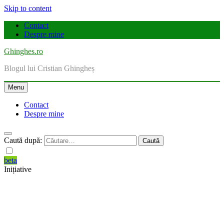
Skip to content
Contact
Despre mine
Ghinghes.ro
Blogul lui Cristian Ghingheș
Menu
Contact
Despre mine
Caută după:
beta
Inițiative