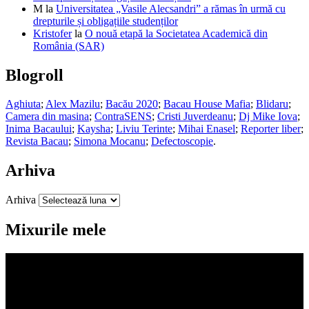
M
la
Universitatea „Vasile Alecsandri” a rămas în urmă cu
drepturile și obligațiile studenților
Kristofer
la
O nouă etapă la Societatea Academică din
România (SAR)
Blogroll
Aghiuta
;
Alex Mazilu
;
Bacău 2020
;
Bacau House Mafia
;
Blidaru
;
Camera din masina
;
ContraSENS
;
Cristi Juverdeanu
;
Dj Mike Iova
;
Inima Bacaului
;
Kaysha
;
Liviu Terinte
;
Mihai Enasel
;
Reporter liber
;
Revista Bacau
;
Simona Mocanu
;
Defectoscopie
.
Arhiva
Arhiva
Mixurile mele