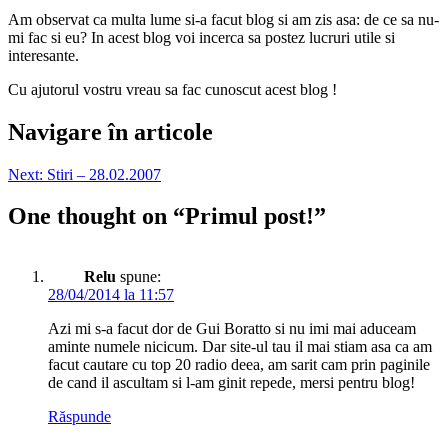
Am observat ca multa lume si-a facut blog si am zis asa: de ce sa nu-
mi fac si eu? In acest blog voi incerca sa postez lucruri utile si
interesante.
Cu ajutorul vostru vreau sa fac cunoscut acest blog !
Navigare în articole
Next:
Stiri – 28.02.2007
One thought on “
Primul post!
”
Relu
spune:
28/04/2014 la 11:57
Azi mi s-a facut dor de Gui Boratto si nu imi mai aduceam
aminte numele nicicum. Dar site-ul tau il mai stiam asa ca am
facut cautare cu top 20 radio deea, am sarit cam prin paginile
de cand il ascultam si l-am ginit repede, mersi pentru blog!
Răspunde