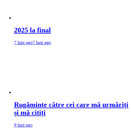
2025 la final
7 luni ago
7 luni ago
Rugăminte către cei care mă urmăriți
și mă citiți
9 luni ago