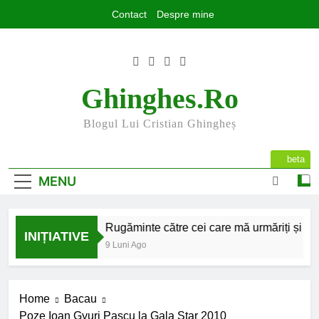
Skip
Contact
Despre mine
to
content
Ghinghes.ro
Blogul Lui Cristian Ghingheș
beta
MENU
2025 la final
Rugăminte către cei care mă urmăriți și mă ci
INIȚIATIVE
7 Luni Ago
9 Luni Ago
Home
Bacau
Poze Ioan Gyuri Pascu la Gala Star 2010