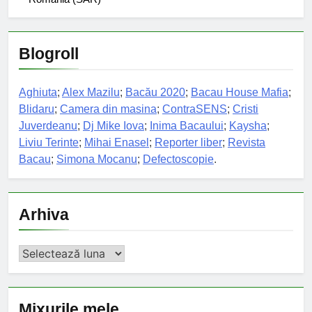
Blogroll
Aghiuta
;
Alex Mazilu
;
Bacău 2020
;
Bacau House Mafia
;
Blidaru
;
Camera din masina
;
ContraSENS
;
Cristi
Juverdeanu
;
Dj Mike Iova
;
Inima Bacaului
;
Kaysha
;
Liviu Terinte
;
Mihai Enasel
;
Reporter liber
;
Revista
Bacau
;
Simona Mocanu
;
Defectoscopie
.
Arhiva
Arhiva
Mixurile mele