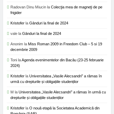
Radovan Dinu Miucin
la
Colecţia mea de magneţi de pe
frigider
Kristofer
la
Gânduri la final de 2024
vale
la
Gânduri la final de 2024
Anonim
la
Miss Roman 2009 in Freedom Club – 5 si 19
decembrie 2009
Toni
la
Agenda evenimentelor din Bacău (23-25 februarie
2024)
Kristofer
la
Universitatea „Vasile Alecsandri” a rămas în
urmă cu drepturile și obligațiile studenților
M
la
Universitatea „Vasile Alecsandri” a rămas în urmă cu
drepturile și obligațiile studenților
Kristofer
la
O nouă etapă la Societatea Academică din
România (SAR)