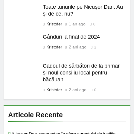
Toate tunurile pe Nicușor Dan. Au
și de ce, nu?
Kristofer
1 an ago
0
Gânduri la final de 2024
Kristofer
2 ani ago
2
Cadoul de sărbători de la primar
și noul consiliu local pentru
băcăuani
Kristofer
2 ani ago
0
Articole Recente
Nicușor Dan, momentan în afara curentului de justiție