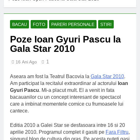
BACAU
FOTO
PARERI PERSONALE
STIRI
Poze Ioan Gyuri Pascu la
Gala Star 2010
1
16 Ani Ago
Aseara am fost la Teatrul Bacovia la
Gala Star 2010
.
Am participat la recitalul extraordinar al actorului
Ioan
Gyuri Pascu
. Mi-a placut mult. El a venit in fata
bacauanilor cu un concept interesant de spectacol
care a imbinat momentele comice cu frumoasele lui
cantece.
Editia 2010 a Galei Star se desfasoara intre 16 si 20
aprilie 2010. Programul complet il gasiti pe
Fara Filtru
,
singurul blog de cultura din oras. Pe acesta puteti gasi