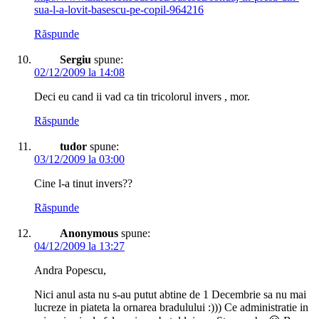
sua-l-a-lovit-basescu-pe-copil-964216
Răspunde
Sergiu
spune:
02/12/2009 la 14:08
Deci eu cand ii vad ca tin tricolorul invers , mor.
Răspunde
tudor
spune:
03/12/2009 la 03:00
Cine l-a tinut invers??
Răspunde
Anonymous
spune:
04/12/2009 la 13:27
Andra Popescu,
Nici anul asta nu s-au putut abtine de 1 Decembrie sa nu mai
lucreze in piateta la ornarea bradulului :))) Ce administratie in