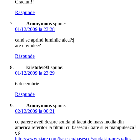
Craciun!!
Răspunde
Anonymous
spune:
01/12/2009 la 23:28
cand se aprind luminile alea?:|
are cnv idee?
Răspunde
kristofer93
spune:
01/12/2009 la 23:29
6 decembrie
Răspunde
Anonymous
spune:
02/12/2009 la 00:21
ce parere aveti despre sondajul facut de mass media din
america referitor la filmul cu basescu? oare si ei manipuleaza?
🙂
http://www.ziare.com/basescu/basescu/sondaj-in-presa-din-