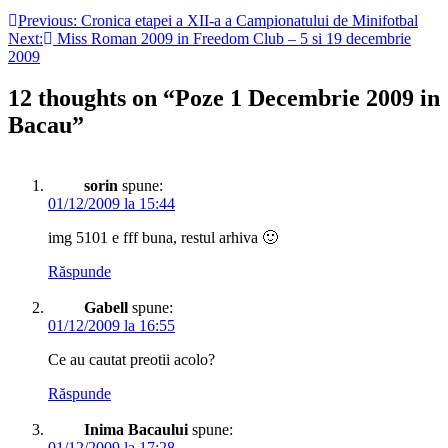
Previous:
Cronica etapei a XII-a a Campionatului de Minifotbal
Next:
Miss Roman 2009 in Freedom Club – 5 si 19 decembrie
2009
12 thoughts on “
Poze 1 Decembrie 2009 in
Bacau
”
sorin
spune:
01/12/2009 la 15:44
img 5101 e fff buna, restul arhiva 🙂
Răspunde
Gabell
spune:
01/12/2009 la 16:55
Ce au cautat preotii acolo?
Răspunde
Inima Bacaului
spune:
01/12/2009 la 17:28