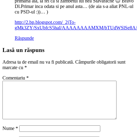
primaria aia, la fel ca si zambetul lui nea Stavarache 😐 Bravo
Dl.Primar inca odata si pe anul asta… (de aia s-a aliat PNL-ul
cu PSD-ul :))… )
http://2.bp.blogspot.com/_2jTo-
gMk3ZY/SxUbfcS5haI/AAAAAAAAMXM/bTUdWSlSe8A/s
Răspunde
Lasă un răspuns
Adresa ta de email nu va fi publicată.
Câmpurile obligatorii sunt
marcate cu
*
Comentariu
*
Nume
*