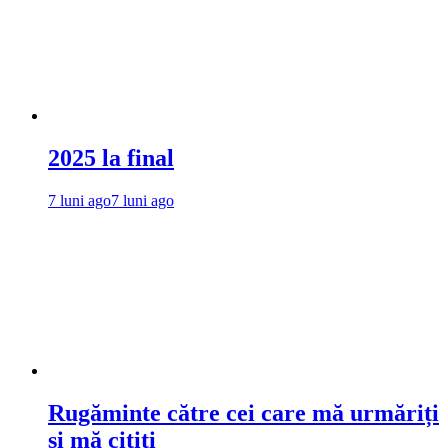
2025 la final
7 luni ago
7 luni ago
Rugăminte către cei care mă urmăriți
și mă citiți