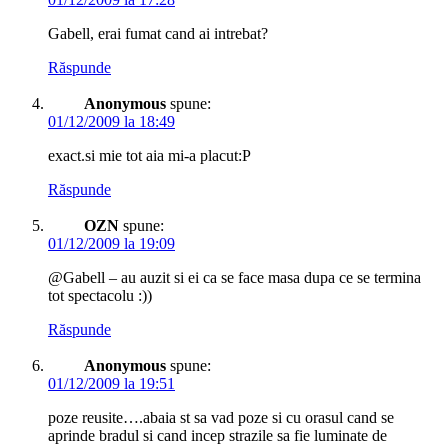
Gabell, erai fumat cand ai intrebat?
Răspunde
Anonymous
spune:
01/12/2009 la 18:49
exact.si mie tot aia mi-a placut:P
Răspunde
OZN
spune:
01/12/2009 la 19:09
@Gabell – au auzit si ei ca se face masa dupa ce se termina
tot spectacolu :))
Răspunde
Anonymous
spune:
01/12/2009 la 19:51
poze reusite….abaia st sa vad poze si cu orasul cand se
aprinde bradul si cand incep strazile sa fie luminate de