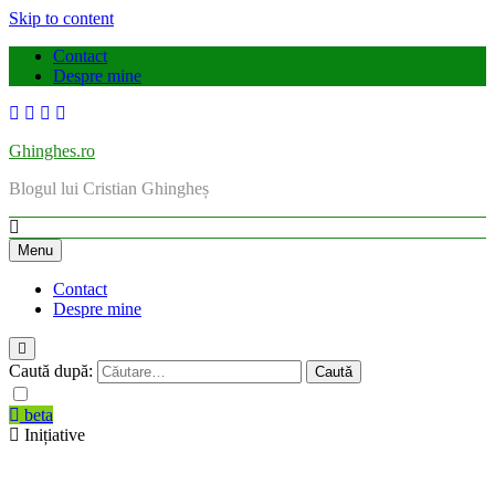
Skip to content
Contact
Despre mine
Ghinghes.ro
Blogul lui Cristian Ghingheș
Menu
Contact
Despre mine
Caută după:
beta
Inițiative