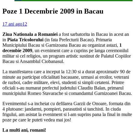
Poze 1 Decembrie 2009 in Bacau
17 ani ago
12
Ziua Nationala a Romaniei
a fost sarbatorita in Bacau in acest an
in
Piata Tricolorului
(in fata Prefecturii Bacau). Primaria
Municipiului Bacau si Garnizoana Bacau au organizat astazi,
1
decembie 2009
, un eveniment care a cuprins pe langa ceremonilul
militar si cel religios, un program artistic sustinut de Palatul Copiilor
Bacau si Ansamblul Ciobanasul.
La manifestarea care a inceput la 12:30 si a durat aproximativ 90 de
minute au participat oficialitati bacauane, urmasi ai eroilor, veterani
de razboi, cadre militare, elevi, studenti si simpli cetateni. Printre
oficiali s-au numarat prefectul judetului Claudiu Balan, primarul
municipiului Romeo Stavarache si comandantul Garnizoanei Bacau.
Evenimentul s-a incheiat cu defilarea Garzii de Onoare, formata din
4 plutoane: jandarmi, pompieri, parasutisti si tanchisti. In ciuda
frigului, am asistat la eveniment si l-am suprins pana la final in multe
poze pe care le puteti vedea mai jos!
La multi ani, romani!