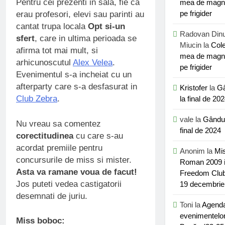
Pentru cei prezenti in sala, fie ca
mea de magne
pe frigider
erau profesori, elevi sau parinti au
cantat trupa locala
Opt si-un
Radovan Din
sfert
, care in ultima perioada se
Miucin
la
Cole
afirma tot mai mult, si
mea de magne
arhicunoscutul
Alex Velea
.
pe frigider
Evenimentul s-a incheiat cu un
afterparty care s-a desfasurat in
Kristofer
la
Gâ
Club Zebra
.
la final de 20
vale
la
Gândur
Nu vreau sa comentez
final de 2024
corectitudinea
cu care s-au
acordat premiile pentru
Anonim
la
Mi
concursurile de miss si mister.
Roman 2009 
Asta va ramane voua de facut!
Freedom Club
Jos puteti vedea castigatorii
19 decembrie
desemnati de juriu.
Toni
la
Agend
evenimentelor
Miss boboc: