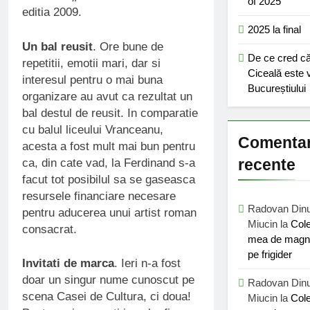
of 2025
editia 2009.
2025 la final
Un bal reusit
. Ore bune de
De ce cred c
repetitii, emotii mari, dar si
Ciceală este v
interesul pentru o mai buna
Bucureștiului
organizare au avut ca rezultat un
bal destul de reusit. In comparatie
cu balul liceului Vranceanu,
Comentar
acesta a fost mult mai bun pentru
recente
ca, din cate vad, la Ferdinand s-a
facut tot posibilul sa se gaseasca
resursele financiare necesare
Radovan Din
pentru aducerea unui artist roman
Miucin
la
Cole
consacrat.
mea de magne
pe frigider
Invitati de marca
. Ieri n-a fost
doar un singur nume cunoscut pe
Radovan Din
scena Casei de Cultura, ci doua!
Miucin
la
Cole