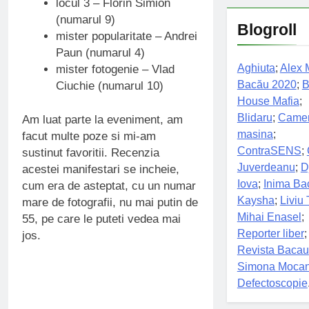
locul 3 – Florin Simion
(numarul 9)
Blogroll
mister popularitate – Andrei
Paun (numarul 4)
Aghiuta
;
Alex 
mister fotogenie – Vlad
Bacău 2020
;
B
Ciuchie (numarul 10)
House Mafia
;
Blidaru
;
Camer
Am luat parte la eveniment, am
masina
;
facut multe poze si mi-am
ContraSENS
;
sustinut favoritii. Recenzia
Juverdeanu
;
D
acestei manifestari se incheie,
Iova
;
Inima Ba
cum era de asteptat, cu un numar
Kaysha
;
Liviu 
mare de fotografii, nu mai putin de
Mihai Enasel
;
55, pe care le puteti vedea mai
Reporter liber
;
jos.
Revista Bacau
Simona Moca
Defectoscopie