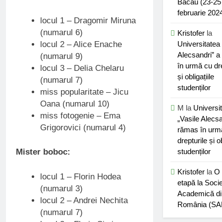
Bacău (23-25
februarie 202
locul 1 – Dragomir Miruna
(numarul 6)
Kristofer
la
locul 2 – Alice Enache
Universitatea 
Alecsandri” 
(numarul 9)
în urmă cu dre
locul 3 – Delia Chelaru
și obligațiile
(numarul 7)
studenților
miss popularitate – Jicu
Oana (numarul 10)
M
la
Universi
miss fotogenie – Ema
„Vasile Alecsa
Grigorovici (numarul 4)
rămas în urm
drepturile și ob
studenților
Mister boboc:
Kristofer
la
O 
locul 1 – Florin Hodea
etapă la Soci
(numarul 3)
Academică di
locul 2 – Andrei Nechita
România (SA
(numarul 7)