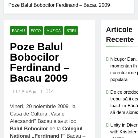
început de an școlar:
Poze Balul Bobocilor Ferdinand – Bacau 2009
fără fondul clasei, fără
2 Ani Ago
fondul școlii
Proiect depus pentru
tinerii și organizațiile
Articole
din Bacău
BACAU
FOTO
MUZICA
STIRI
2 Ani Ago
Harta și programul
Recente
Poze Balul
terenurilor de sport
publice din municipiul
2 Ani Ago
Bobocilor
Bacău
Un pas înainte pentru
Nicușor Dan,
accesibilizarea
Ferdinand –
momentan în 
trotuarelor din Bacău
2 Ani Ago
curentului de j
Bacau 2009
populară
114
17 Ani Ago
De ce ortodoc
trebui să îi ce
Ioachim Băcă
Vineri, 20 noiembrie 2009, la
să demisione
Casa de Cultura „Vasile
Alecsandri” Bacau a avut loc
Unity in Diver
Balul Bobocilor
de la
Colegiul
with Kristofer
National „Ferdinand I”
Bacau –