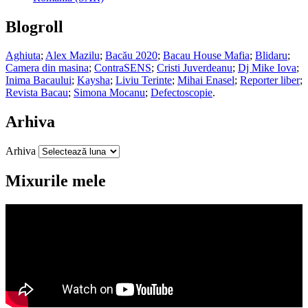
Blogroll
Aghiuta
;
Alex Mazilu
;
Bacău 2020
;
Bacau House Mafia
;
Blidaru
;
Camera din masina
;
ContraSENS
;
Cristi Juverdeanu
;
Dj Mike Iova
;
Inima Bacaului
;
Kaysha
;
Liviu Terinte
;
Mihai Enasel
;
Reporter liber
;
Revista Bacau
;
Simona Mocanu
;
Defectoscopie
.
Arhiva
Arhiva
Mixurile mele