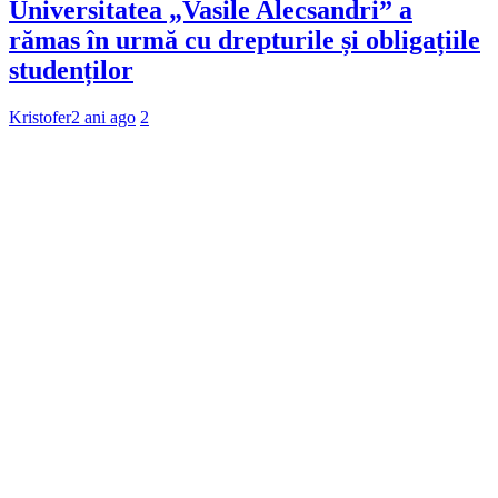
Universitatea „Vasile Alecsandri” a
rămas în urmă cu drepturile și obligațiile
studenților
Kristofer
2 ani ago
2