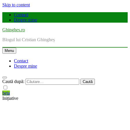
Skip to content
Contact
Despre mine
Ghinghes.ro
Blogul lui Cristian Ghingheș
Menu
Contact
Despre mine
Caută după:
beta
Inițiative