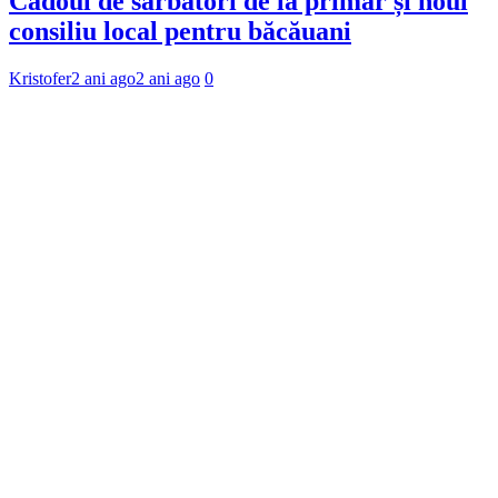
Cadoul de sărbători de la primar și noul
consiliu local pentru băcăuani
Kristofer
2 ani ago
2 ani ago
0