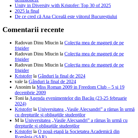
Unity in Diversity with Kristofer: Top 30 of 2025
2025 la final
De ce cred că Ana Ciceală este viitorul Bucureștiului
Comentarii recente
Radovan Dinu Miucin
la
Colecţia mea de magneţi de pe
frigider
Radovan Dinu Miucin
la
Colecţia mea de magneţi de pe
frigider
Radovan Dinu Miucin
la
Colecţia mea de magneţi de pe
frigider
Kristofer
la
Gânduri la final de 2024
vale
la
Gânduri la final de 2024
Anonim
la
Miss Roman 2009 in Freedom Club – 5 si 19
decembrie 2009
Toni
la
Agenda evenimentelor din Bacău (23-25 februarie
2024)
Kristofer
la
Universitatea „Vasile Alecsandri” a rămas în urmă
cu drepturile și obligațiile studenților
M
la
Universitatea „Vasile Alecsandri” a rămas în urmă cu
drepturile și obligațiile studenților
Kristofer
la
O nouă etapă la Societatea Academică din
România (SAR)