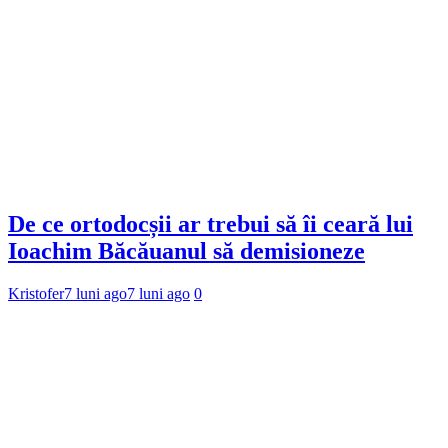
De ce ortodocșii ar trebui să îi ceară lui
Ioachim Băcăuanul să demisioneze
Kristofer
7 luni ago
7 luni ago
0