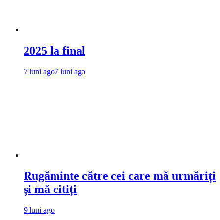
2025 la final
7 luni ago
7 luni ago
Rugăminte către cei care mă urmăriți
și mă citiți
9 luni ago