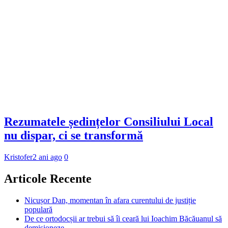
Rezumatele ședințelor Consiliului Local
nu dispar, ci se transformă
Kristofer
2 ani ago
0
Articole Recente
Nicușor Dan, momentan în afara curentului de justiție
populară
De ce ortodocșii ar trebui să îi ceară lui Ioachim Băcăuanul să
demisioneze