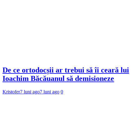
De ce ortodocșii ar trebui să îi ceară lui
Ioachim Băcăuanul să demisioneze
Kristofer
7 luni ago
7 luni ago
0