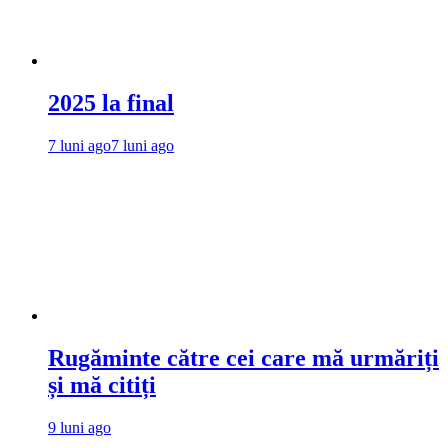
2025 la final
7 luni ago
7 luni ago
Rugăminte către cei care mă urmăriți
și mă citiți
9 luni ago