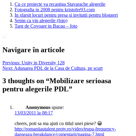
Cu ce proiecte va recastiga Stavarache alegerile
Fotografia in 2008 pentru kristofer93.com
In sfarsit locuri pentru presa si invitatii pentru bloggeri
Semn ca vin alegerile (foto)
Targ de Covoare in Bacau – foto
Navigare în articole
Previous:
Unity in Diversity 128
Next:
Adunarea PDL de la Casa de Cultura, pe scurt
3 thoughts on “
Mobilizare serioasa
pentru alegerile PDL
”
Anonymous
spune:
13/03/2011 la 08:17
cheers, poti sa ma ajuti cu titlul unei piese? 😀
http://romaniiautalent.protv.ro/video/trupa-frequency-
danseaza-breakdance/comentarii/pagina-7.html