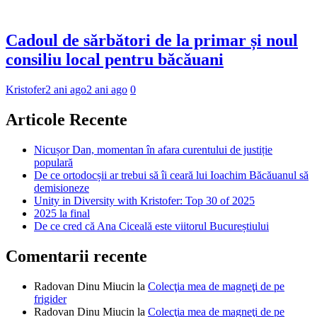
Cadoul de sărbători de la primar și noul
consiliu local pentru băcăuani
Kristofer
2 ani ago
2 ani ago
0
Articole Recente
Nicușor Dan, momentan în afara curentului de justiție
populară
De ce ortodocșii ar trebui să îi ceară lui Ioachim Băcăuanul să
demisioneze
Unity in Diversity with Kristofer: Top 30 of 2025
2025 la final
De ce cred că Ana Ciceală este viitorul Bucureștiului
Comentarii recente
Radovan Dinu Miucin
la
Colecţia mea de magneţi de pe
frigider
Radovan Dinu Miucin
la
Colecţia mea de magneţi de pe