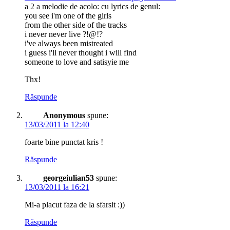
a 2 a melodie de acolo: cu lyrics de genul:
you see i'm one of the girls
from the other side of the tracks
i never never live ?!@!?
i've always been mistreated
i guess i'll never thought i will find
someone to love and satisyie me
Thx!
Răspunde
Anonymous
spune:
13/03/2011 la 12:40
foarte bine punctat kris !
Răspunde
georgeiulian53
spune:
13/03/2011 la 16:21
Mi-a placut faza de la sfarsit :))
Răspunde