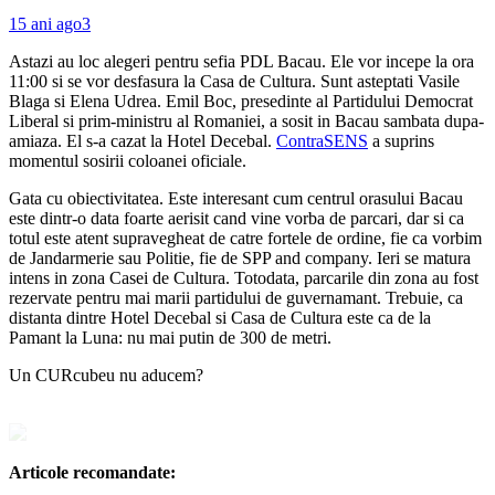
15 ani ago
3
Astazi au loc alegeri pentru sefia PDL Bacau. Ele vor incepe la ora
11:00 si se vor desfasura la Casa de Cultura. Sunt asteptati Vasile
Blaga si Elena Udrea. Emil Boc, presedinte al Partidului Democrat
Liberal si prim-ministru al Romaniei, a sosit in Bacau sambata dupa-
amiaza. El s-a cazat la Hotel Decebal.
ContraSENS
a suprins
momentul sosirii coloanei oficiale.
Gata cu obiectivitatea. Este interesant cum centrul orasului Bacau
este dintr-o data foarte aerisit cand vine vorba de parcari, dar si ca
totul este atent supravegheat de catre fortele de ordine, fie ca vorbim
de Jandarmerie sau Politie, fie de SPP and company. Ieri se matura
intens in zona Casei de Cultura. Totodata, parcarile din zona au fost
rezervate pentru mai marii partidului de guvernamant. Trebuie, ca
distanta dintre Hotel Decebal si Casa de Cultura este ca de la
Pamant la Luna: nu mai putin de 300 de metri.
Un CURcubeu nu aducem?
Articole recomandate: