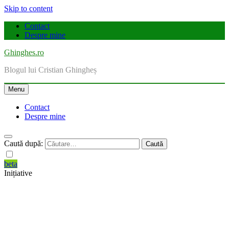
Skip to content
Contact
Despre mine
Ghinghes.ro
Blogul lui Cristian Ghingheș
Menu
Contact
Despre mine
Caută după:
beta
Inițiative