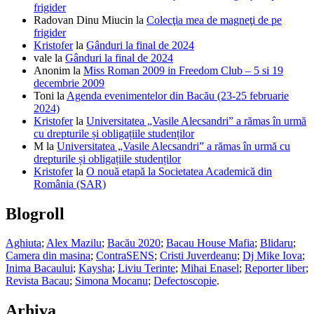
frigider
Radovan Dinu Miucin
la
Colecţia mea de magneţi de pe
frigider
Kristofer
la
Gânduri la final de 2024
vale
la
Gânduri la final de 2024
Anonim
la
Miss Roman 2009 in Freedom Club – 5 si 19
decembrie 2009
Toni
la
Agenda evenimentelor din Bacău (23-25 februarie
2024)
Kristofer
la
Universitatea „Vasile Alecsandri” a rămas în urmă
cu drepturile și obligațiile studenților
M
la
Universitatea „Vasile Alecsandri” a rămas în urmă cu
drepturile și obligațiile studenților
Kristofer
la
O nouă etapă la Societatea Academică din
România (SAR)
Blogroll
Aghiuta
;
Alex Mazilu
;
Bacău 2020
;
Bacau House Mafia
;
Blidaru
;
Camera din masina
;
ContraSENS
;
Cristi Juverdeanu
;
Dj Mike Iova
;
Inima Bacaului
;
Kaysha
;
Liviu Terinte
;
Mihai Enasel
;
Reporter liber
;
Revista Bacau
;
Simona Mocanu
;
Defectoscopie
.
Arhiva