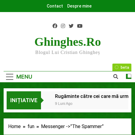
Skip
Contact
Despre mine
to
content
Ghinghes.ro
Blogul Lui Cristian Ghingheș
beta
MENU
a final
Rugăminte către cei care mă urmăriți ș
INIȚIATIVE
Ago
9 Luni Ago
Home
fun
Messenger ->”The Spammer”