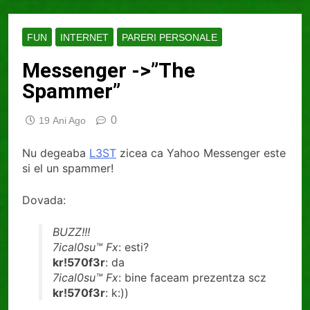
FUN
INTERNET
PARERI PERSONALE
Messenger ->”The
Spammer”
0
19 Ani Ago
Nu degeaba
L3ST
zicea ca Yahoo Messenger este
si el un spammer!
Dovada:
BUZZ!!!
7ical0su™ Fx
: esti?
kr!570f3r
: da
7ical0su™ Fx
: bine faceam prezentza scz
kr!570f3r
: k:))