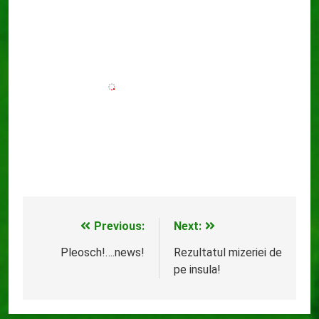
Previous:
Next:
Navigare
în
Pleosch!….news!
Rezultatul mizeriei de
pe insula!
articole