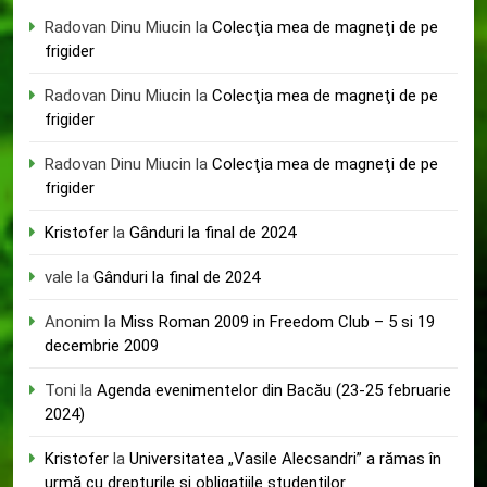
Radovan Dinu Miucin
la
Colecţia mea de magneţi de pe
frigider
Radovan Dinu Miucin
la
Colecţia mea de magneţi de pe
frigider
Radovan Dinu Miucin
la
Colecţia mea de magneţi de pe
frigider
Kristofer
la
Gânduri la final de 2024
vale
la
Gânduri la final de 2024
Anonim
la
Miss Roman 2009 in Freedom Club – 5 si 19
decembrie 2009
Toni
la
Agenda evenimentelor din Bacău (23-25 februarie
2024)
Kristofer
la
Universitatea „Vasile Alecsandri” a rămas în
urmă cu drepturile și obligațiile studenților