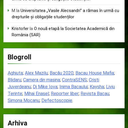
M
la
Universitatea „Vasile Alecsandri” a rămas în urmă cu
drepturile și obligațiile studenților
Kristofer
la
O nouă etapă la Societatea Academică din
România (SAR)
Blogroll
Aghiuta
;
Alex Mazilu
;
Bacău 2020
;
Bacau House Mafia
;
Blidaru
;
Camera din masina
;
ContraSENS
;
Cristi
Juverdeanu
;
Dj Mike Iova
;
Inima Bacaului
;
Kaysha
;
Liviu
Terinte
;
Mihai Enasel
;
Reporter liber
;
Revista Bacau
;
Simona Mocanu
;
Defectoscopie
.
Arhiva