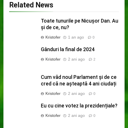
Related News
Toate tunurile pe Nicușor Dan. Au
și de ce, nu?
Kristofer
1 an ago
0
Gânduri la final de 2024
Kristofer
2 ani ago
2
Cum văd noul Parlament și de ce
cred că ne așteaptă 4 ani ciudați
Kristofer
2 ani ago
0
Eu cu cine votez la prezidențiale?
Kristofer
2 ani ago
0