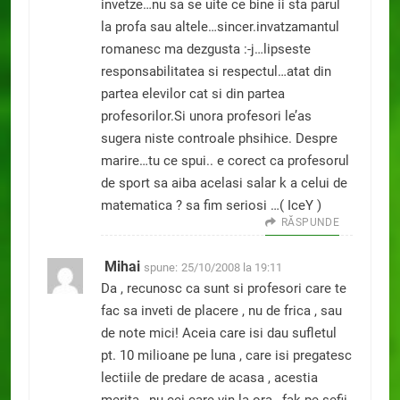
invetze…nu sa se uite ce bine ii sta parul
la profa sau altele…sincer.invatzamantul
romanesc ma dezgusta :-j…lipseste
responsabilitatea si respectul…atat din
partea elevilor cat si din partea
profesorilor.Si unora profesori le’as
sugera niste controale phsihice. Despre
marire…tu ce spui.. e corect ca profesorul
de sport sa aiba acelasi salar k a celui de
matematica ? sa fim seriosi …( IceY )
RĂSPUNDE
Mihai
spune:
25/10/2008 la 19:11
Da , recunosc ca sunt si profesori care te
fac sa inveti de placere , nu de frica , sau
de note mici! Aceia care isi dau sufletul
pt. 10 milioane pe luna , care isi pregatesc
lectiile de predare de acasa , acestia