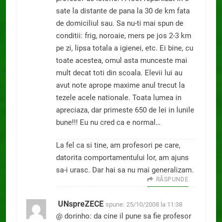
sate la distante de pana la 30 de km fata
de domiciliul sau. Sa nu-ti mai spun de
conditii: frig, noroaie, mers pe jos 2-3 km
pe zi, lipsa totala a igienei, etc. Ei bine, cu
toate acestea, omul asta munceste mai
mult decat toti din scoala. Elevii lui au
avut note aprope maxime anul trecut la
tezele acele nationale. Toata lumea in
apreciaza, dar primeste 650 de lei in lunile
bune!!! Eu nu cred ca e normal…
La fel ca si tine, am profesori pe care,
datorita comportamentului lor, am ajuns
sa-i urasc. Dar hai sa nu mai generalizam.
RĂSPUNDE
UNspreZECE
spune:
25/10/2008 la 11:38
@ dorinho: da cine il pune sa fie profesor