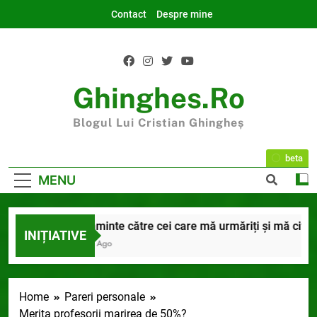
Skip
Contact
Despre mine
to
content
Ghinghes.ro
Blogul Lui Cristian Ghingheș
beta
MENU
inal
Rugăminte către cei care mă urmăriți și mă citiți
INIȚIATIVE
9 Luni Ago
Home
Pareri personale
Merita profesorii marirea de 50%?