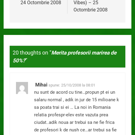
24 Octombrie 2008
Vibes) – 25
articole
Octombrie 2008
20 thoughts on “
Merita profesorii marirea de
50%?
”
Mihai
spune:
25/10/2008 la 08:01
nu sunt de acord cu tine…propun pt ei un
salaru normal , adik in jur de 15 milioane k
sa poata trai si ei … La noi in Romania
relatia profespr-elev este vazuta prea
ciudat..adik noua ar trebui sa ne fie frica
de profesori k de nush ce…ar trebui sa fie