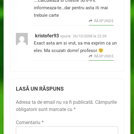
….calculeaza si citeste 50%-9%.
informeaza-te…dar pentru asta iti mai
trebuie carte
RĂSPUNDE
kristofer93
spune:
26/10/2008 la 22:39
Exact asta am si vrut, sa ma exprim ca un
elev. Ma scuzati domn’ profesor
RĂSPUNDE
LASĂ UN RĂSPUNS
Adresa ta de email nu va fi publicată.
Câmpurile
obligatorii sunt marcate cu
*
Comentariu
*