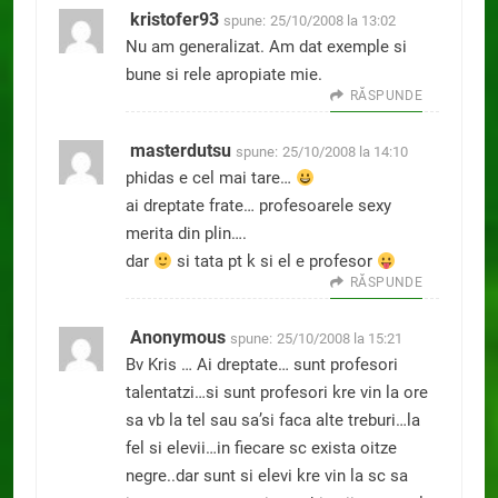
kristofer93
spune:
25/10/2008 la 13:02
Nu am generalizat. Am dat exemple si
bune si rele apropiate mie.
RĂSPUNDE
masterdutsu
spune:
25/10/2008 la 14:10
phidas e cel mai tare…
ai dreptate frate… profesoarele sexy
merita din plin….
dar
si tata pt k si el e profesor
RĂSPUNDE
Anonymous
spune:
25/10/2008 la 15:21
Bv Kris … Ai dreptate… sunt profesori
talentatzi…si sunt profesori kre vin la ore
sa vb la tel sau sa’si faca alte treburi…la
fel si elevii…in fiecare sc exista oitze
negre..dar sunt si elevi kre vin la sc sa