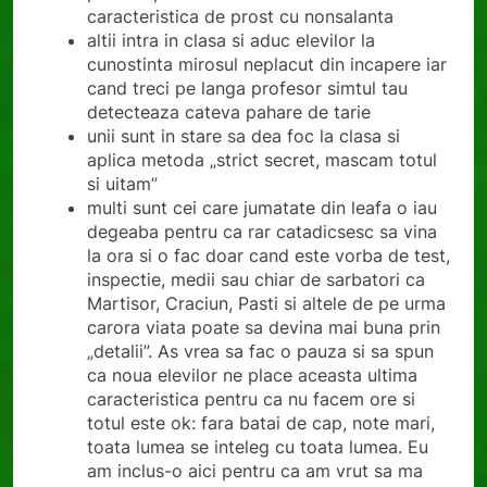
caracteristica de prost cu nonsalanta
altii intra in clasa si aduc elevilor la
cunostinta mirosul neplacut din incapere iar
cand treci pe langa profesor simtul tau
detecteaza cateva pahare de tarie
unii sunt in stare sa dea foc la clasa si
aplica metoda „strict secret, mascam totul
si uitam”
multi sunt cei care jumatate din leafa o iau
degeaba pentru ca rar catadicsesc sa vina
la ora si o fac doar cand este vorba de test,
inspectie, medii sau chiar de sarbatori ca
Martisor, Craciun, Pasti si altele de pe urma
carora viata poate sa devina mai buna prin
„detalii”. As vrea sa fac o pauza si sa spun
ca noua elevilor ne place aceasta ultima
caracteristica pentru ca nu facem ore si
totul este ok: fara batai de cap, note mari,
toata lumea se inteleg cu toata lumea. Eu
am inclus-o aici pentru ca am vrut sa ma