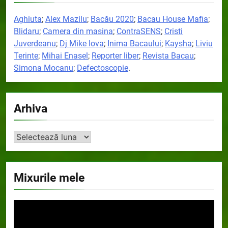
Aghiuta
;
Alex Mazilu
;
Bacău 2020
;
Bacau House Mafia
;
Blidaru
;
Camera din masina
;
ContraSENS
;
Cristi
Juverdeanu
;
Dj Mike Iova
;
Inima Bacaului
;
Kaysha
;
Liviu
Terinte
;
Mihai Enasel
;
Reporter liber
;
Revista Bacau
;
Simona Mocanu
;
Defectoscopie
.
Arhiva
Arhiva
Mixurile mele