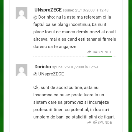
UNspreZECE
spune:
25/10/2008 la 12:48
@ Dorinho: nu la asta ma refeream ci la
faptul ca se plang incontinuu, ba nu iti
place locul de munca demisionezi si cauti
altceva, mai ales cand esti tanar si firmele
doresc sa te angajeze
RĂSPUNDE
Dorinho
spune:
25/10/2008 la 12:59
@ UNspreZECE
Ok, sunt de acord cu tine, asta nu
inseamna ca nu se poate lucra la un
sistem care sa promovez si incurajeze
profesorii tineri cu potential, in loc sa-i
umplem de bani pe stafiditii plini de figuri.
RĂSPUNDE