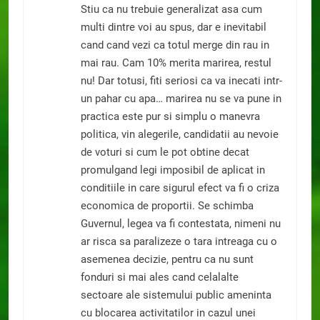
Stiu ca nu trebuie generalizat asa cum
multi dintre voi au spus, dar e inevitabil
cand cand vezi ca totul merge din rau in
mai rau. Cam 10% merita marirea, restul
nu! Dar totusi, fiti seriosi ca va inecati intr-
un pahar cu apa… marirea nu se va pune in
practica este pur si simplu o manevra
politica, vin alegerile, candidatii au nevoie
de voturi si cum le pot obtine decat
promulgand legi imposibil de aplicat in
conditiile in care sigurul efect va fi o criza
economica de proportii. Se schimba
Guvernul, legea va fi contestata, nimeni nu
ar risca sa paralizeze o tara intreaga cu o
asemenea decizie, pentru ca nu sunt
fonduri si mai ales cand celalalte
sectoare ale sistemului public ameninta
cu blocarea activitatilor in cazul unei