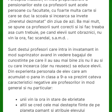
pensionarilor este ca profesorii sunt acele
persoane cu facultate, cu foarte multa carte si
care se duc la scoala si incearca sa invete
„tineretul dezmatat” din ziua de azi. Ba mai mult,
se spune ca profesorii sunt corecti si isi fac treaba
asa cum trebuie, pe cand elevii sunt obraznici, nu
vin la ora, fac scandal, s.a.m.d. .
Sunt destui profesori care intra in invatamant in
mod suprinzator avand in vedere bagajul de
cunostinte pe care il au sau mai bine zis nu il au si
cu care incearca (dar nu reusesc) sa educe elevii.
Din experienta personala de elev care am
acumulat-o pana in clasa a 9-a va prezint cateva
caracteristici negative ale profesorilor in mod
general si nu particular:
unii vin la ora in stare de ebrietate
altii se cred cele mai destepte fiinte de pe
planeta pamant si atribuie elevului