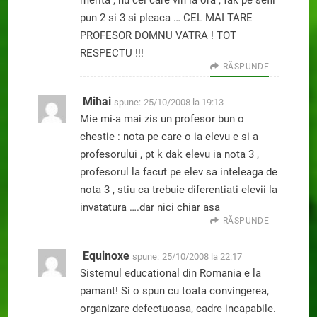
merita , nu cei care vin la ora , fak pe sefii
pun 2 si 3 si pleaca … CEL MAI TARE
PROFESOR DOMNU VATRA ! TOT
RESPECTU !!!
RĂSPUNDE
Mihai
spune:
25/10/2008 la 19:13
Mie mi-a mai zis un profesor bun o
chestie : nota pe care o ia elevu e si a
profesorului , pt k dak elevu ia nota 3 ,
profesorul la facut pe elev sa inteleaga de
nota 3 , stiu ca trebuie diferentiati elevii la
invatatura ….dar nici chiar asa
RĂSPUNDE
Equinoxe
spune:
25/10/2008 la 22:17
Sistemul educational din Romania e la
pamant! Si o spun cu toata convingerea,
organizare defectuoasa, cadre incapabile.