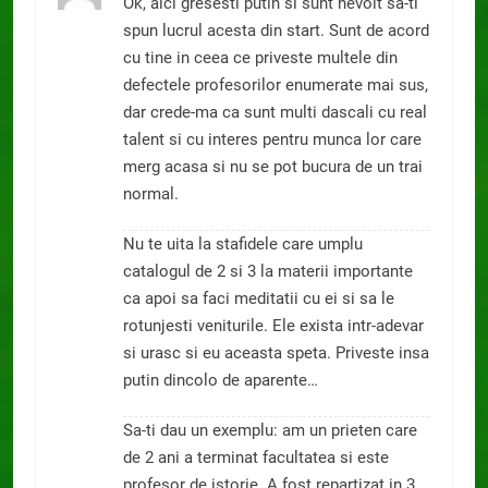
Ok, aici gresesti putin si sunt nevoit sa-ti
spun lucrul acesta din start. Sunt de acord
cu tine in ceea ce priveste multele din
defectele profesorilor enumerate mai sus,
dar crede-ma ca sunt multi dascali cu real
talent si cu interes pentru munca lor care
merg acasa si nu se pot bucura de un trai
normal.
Nu te uita la stafidele care umplu
catalogul de 2 si 3 la materii importante
ca apoi sa faci meditatii cu ei si sa le
rotunjesti veniturile. Ele exista intr-adevar
si urasc si eu aceasta speta. Priveste insa
putin dincolo de aparente…
Sa-ti dau un exemplu: am un prieten care
de 2 ani a terminat facultatea si este
profesor de istorie. A fost repartizat in 3