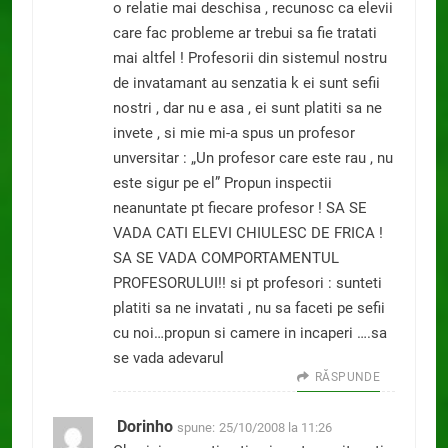
o relatie mai deschisa , recunosc ca elevii
care fac probleme ar trebui sa fie tratati
mai altfel ! Profesorii din sistemul nostru
de invatamant au senzatia k ei sunt sefii
nostri , dar nu e asa , ei sunt platiti sa ne
invete , si mie mi-a spus un profesor
unversitar : „Un profesor care este rau , nu
este sigur pe el” Propun inspectii
neanuntate pt fiecare profesor ! SA SE
VADA CATI ELEVI CHIULESC DE FRICA !
SA SE VADA COMPORTAMENTUL
PROFESORULUI!! si pt profesori : sunteti
platiti sa ne invatati , nu sa faceti pe sefii
cu noi…propun si camere in incaperi ….sa
se vada adevarul
RĂSPUNDE
Dorinho
spune:
25/10/2008 la 11:26