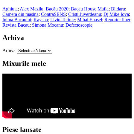
Aghiuta
;
Alex Mazilu
;
Bacău 2020
;
Bacau House Mafia
;
Blidaru
;
Camera din masina
;
ContraSENS
;
Cristi Juverdeanu
;
Dj Mike Iova
;
Inima Bacaului
;
Kaysha
;
Liviu Terinte
;
Mihai Enasel
;
Reporter liber
;
Revista Bacau
;
Simona Mocanu
;
Defectoscopie
.
Arhiva
Arhiva
Mixurile mele
Piese lansate