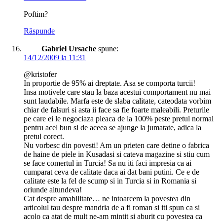
Poftim?
Răspunde
Gabriel Ursache
spune:
14/12/2009 la 11:31
@kristofer
In proportie de 95% ai dreptate. Asa se comporta turcii!
Insa motivele care stau la baza acestui comportament nu mai
sunt laudabile. Marfa este de slaba calitate, cateodata vorbim
chiar de falsuri si asta ii face sa fie foarte maleabili. Preturile
pe care ei le negociaza pleaca de la 100% peste pretul normal
pentru acel bun si de aceea se ajunge la jumatate, adica la
pretul corect.
Nu vorbesc din povesti! Am un prieten care detine o fabrica
de haine de piele in Kusadasi si cateva magazine si stiu cum
se face comertul in Turcia! Sa nu iti faci impresia ca ai
cumparat ceva de calitate daca ai dat bani putini. Ce e de
calitate este la fel de scump si in Turcia si in Romania si
oriunde altundeva!
Cat despre amabilitate… ne intoarcem la povestea din
articolul tau despre mandria de a fi roman si iti spun ca si
acolo ca atat de mult ne-am mintit si aburit cu povestea ca