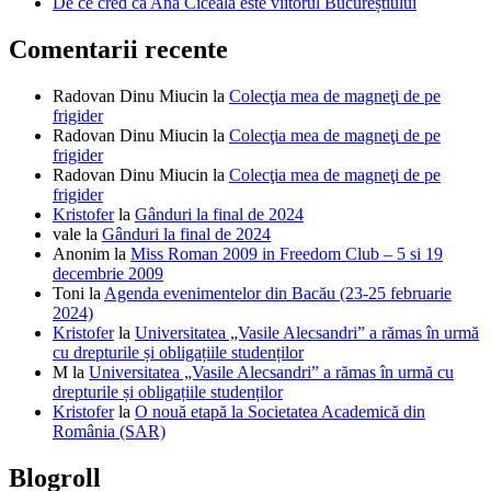
De ce cred că Ana Ciceală este viitorul Bucureștiului
Comentarii recente
Radovan Dinu Miucin
la
Colecţia mea de magneţi de pe
frigider
Radovan Dinu Miucin
la
Colecţia mea de magneţi de pe
frigider
Radovan Dinu Miucin
la
Colecţia mea de magneţi de pe
frigider
Kristofer
la
Gânduri la final de 2024
vale
la
Gânduri la final de 2024
Anonim
la
Miss Roman 2009 in Freedom Club – 5 si 19
decembrie 2009
Toni
la
Agenda evenimentelor din Bacău (23-25 februarie
2024)
Kristofer
la
Universitatea „Vasile Alecsandri” a rămas în urmă
cu drepturile și obligațiile studenților
M
la
Universitatea „Vasile Alecsandri” a rămas în urmă cu
drepturile și obligațiile studenților
Kristofer
la
O nouă etapă la Societatea Academică din
România (SAR)
Blogroll