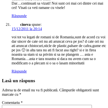
Dar…continuati sa vizati! Noi sunt cei mai cei dintre cei mai
cei! Visati ca veti ramane cu visele!
Răspunde
cineva
spune:
15/12/2011 la 20:14
voi tot va legati de romani si de Romania,sunt de acord cu voi
dar sincer de cate ori nu ati aruncat ceva pe jos? d cate ori nu
ati aruncat chistocuri,sticle de plastic,pahare de cafea,gume etc
pe jos 🙂 in alta tara nu ati fi facut asa right? si e in firea
noastra sa stam si sa privim si sa ne plangem … asta e
Romania…asta e tara noastra si daca nu avem cum sa o
modificam o a plecam si o sa o lasam minoritatii
Răspunde
Lasă un răspuns
Adresa ta de email nu va fi publicată.
Câmpurile obligatorii sunt
marcate cu
*
Comentariu
*