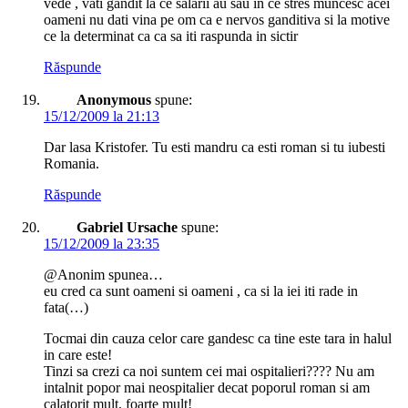
vede , vati gandit la ce salarii au sau in ce stres muncesc acei
oameni nu dati vina pe om ca e nervos ganditiva si la motive
ce la determinat ca ca sa iti raspunda in sictir
Răspunde
Anonymous
spune:
15/12/2009 la 21:13
Dar lasa Kristofer. Tu esti mandru ca esti roman si tu iubesti
Romania.
Răspunde
Gabriel Ursache
spune:
15/12/2009 la 23:35
@Anonim spunea…
eu cred ca sunt oameni si oameni , ca si la iei iti rade in
fata(…)
Tocmai din cauza celor care gandesc ca tine este tara in halul
in care este!
Tinzi sa crezi ca noi suntem cei mai ospitalieri???? Nu am
intalnit popor mai neospitalier decat poporul roman si am
calatorit mult, foarte mult!