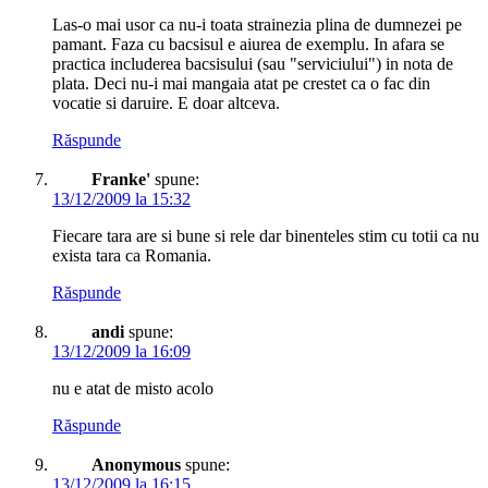
Las-o mai usor ca nu-i toata strainezia plina de dumnezei pe
pamant. Faza cu bacsisul e aiurea de exemplu. In afara se
practica includerea bacsisului (sau "serviciului") in nota de
plata. Deci nu-i mai mangaia atat pe crestet ca o fac din
vocatie si daruire. E doar altceva.
Răspunde
Franke'
spune:
13/12/2009 la 15:32
Fiecare tara are si bune si rele dar binenteles stim cu totii ca nu
exista tara ca Romania.
Răspunde
andi
spune:
13/12/2009 la 16:09
nu e atat de misto acolo
Răspunde
Anonymous
spune:
13/12/2009 la 16:15