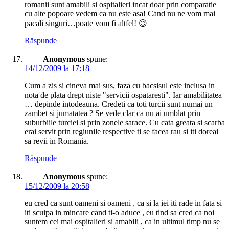
romanii sunt amabili si ospitalieri incat doar prin comparatie
cu alte popoare vedem ca nu este asa! Cand nu ne vom mai
pacali singuri…poate vom fi altfel! 😉
Răspunde
Anonymous
spune:
14/12/2009 la 17:18
Cum a zis si cineva mai sus, faza cu bacsisul este inclusa in
nota de plata drept niste "servicii ospataresti". Iar amabilitatea
… depinde intodeauna. Credeti ca toti turcii sunt numai un
zambet si jumatatea ? Se vede clar ca nu ai umblat prin
suburbiile turciei si prin zonele sarace. Cu cata greata si scarba
erai servit prin regiunile respective ti se facea rau si iti doreai
sa revii in Romania.
Răspunde
Anonymous
spune:
15/12/2009 la 20:58
eu cred ca sunt oameni si oameni , ca si la iei iti rade in fata si
iti scuipa in mincare cand ti-o aduce , eu tind sa cred ca noi
suntem cei mai ospitalieri si amabili , ca in ultimul timp nu se