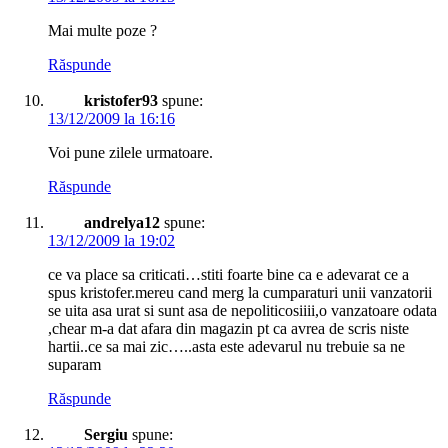
Mai multe poze ?
Răspunde
kristofer93
spune:
13/12/2009 la 16:16
Voi pune zilele urmatoare.
Răspunde
andrelya12
spune:
13/12/2009 la 19:02
ce va place sa criticati…stiti foarte bine ca e adevarat ce a
spus kristofer.mereu cand merg la cumparaturi unii vanzatorii
se uita asa urat si sunt asa de nepoliticosiiii,o vanzatoare odata
,chear m-a dat afara din magazin pt ca avrea de scris niste
hartii..ce sa mai zic…..asta este adevarul nu trebuie sa ne
suparam
Răspunde
Sergiu
spune: