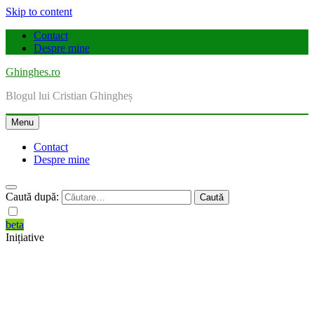
Skip to content
Contact
Despre mine
Ghinghes.ro
Blogul lui Cristian Ghingheș
Menu
Contact
Despre mine
Caută după:
beta
Inițiative