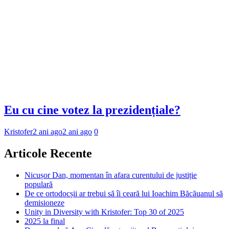
Eu cu cine votez la prezidențiale?
Kristofer
2 ani ago
2 ani ago
0
Articole Recente
Nicușor Dan, momentan în afara curentului de justiție
populară
De ce ortodocșii ar trebui să îi ceară lui Ioachim Băcăuanul să
demisioneze
Unity in Diversity with Kristofer: Top 30 of 2025
2025 la final