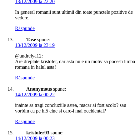
13/12/2009 la 22:20
In general romanii sunt ultimii din toate punctele pozitive de
vedere.
Răspunde
Tase
spune:
13/12/2009 la 23:19
@andrelya12:
Are dreptate kristofer, dar asta nu e un motiv sa pocesti limba
romana in halul asta!
Răspunde
Anonymous
spune:
14/12/2009 la 00:22
inainte sa tragi concluziile astea, macar ai fost acolo? sau
vorbim ca pe hi5 cine si care-i mai occidental?
Răspunde
kristofer93
spune:
14/12/2009 la 00:23