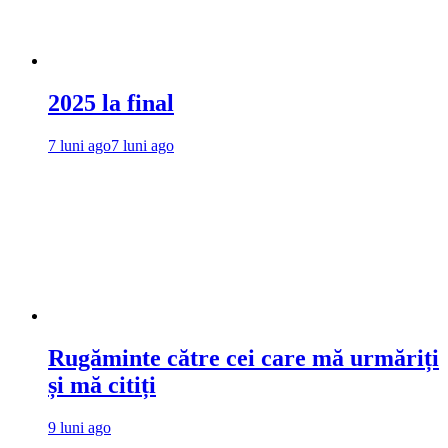
2025 la final
7 luni ago
7 luni ago
Rugăminte către cei care mă urmăriți
și mă citiți
9 luni ago