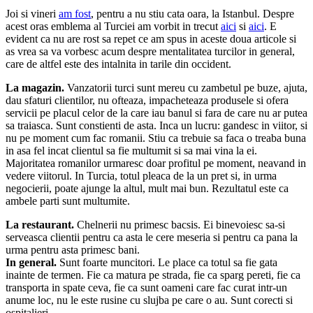
Joi si vineri
am fost
, pentru a nu stiu cata oara, la Istanbul. Despre
acest oras emblema al Turciei am vorbit in trecut
aici
si
aici
. E
evident ca nu are rost sa repet ce am spus in aceste doua articole si
as vrea sa va vorbesc acum despre mentalitatea turcilor in general,
care de altfel este des intalnita in tarile din occident.
La magazin.
Vanzatorii turci sunt mereu cu zambetul pe buze, ajuta,
dau sfaturi clientilor, nu ofteaza, impacheteaza produsele si ofera
servicii pe placul celor de la care iau banul si fara de care nu ar putea
sa traiasca. Sunt constienti de asta. Inca un lucru: gandesc in viitor, si
nu pe moment cum fac romanii. Stiu ca trebuie sa faca o treaba buna
in asa fel incat clientul sa fie multumit si sa mai vina la ei.
Majoritatea romanilor urmaresc doar profitul pe moment, neavand in
vedere viitorul. In Turcia, totul pleaca de la un pret si, in urma
negocierii, poate ajunge la altul, mult mai bun. Rezultatul este ca
ambele parti sunt multumite.
La restaurant.
Chelnerii nu primesc bacsis. Ei binevoiesc sa-si
serveasca clientii pentru ca asta le cere meseria si pentru ca pana la
urma pentru asta primesc bani.
In general.
Sunt foarte muncitori. Le place ca totul sa fie gata
inainte de termen. Fie ca matura pe strada, fie ca sparg pereti, fie ca
transporta in spate ceva, fie ca sunt oameni care fac curat intr-un
anume loc, nu le este rusine cu slujba pe care o au. Sunt corecti si
ospitalieri.