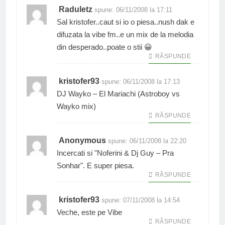
Raduletz
spune:
06/11/2008 la 17:11
Sal kristofer..caut si io o piesa..nush dak e
difuzata la vibe fm..e un mix de la melodia
din desperado..poate o stii 😀
RĂSPUNDE
kristofer93
spune:
06/11/2008 la 17:13
DJ Wayko – El Mariachi (Astroboy vs
Wayko mix)
RĂSPUNDE
Anonymous
spune:
06/11/2008 la 22:20
Incercati si "Noferini & Dj Guy – Pra
Sonhar". E super piesa.
RĂSPUNDE
kristofer93
spune:
07/11/2008 la 14:54
Veche, este pe Vibe
RĂSPUNDE