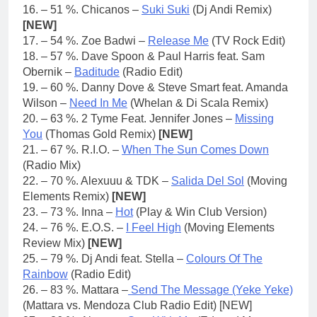
16. – 51 %. Chicanos –
Suki Suki
(Dj Andi Remix)
[NEW]
17. – 54 %. Zoe Badwi –
Release Me
(TV Rock Edit)
18. – 57 %. Dave Spoon & Paul Harris feat. Sam
Obernik –
Baditude
(Radio Edit)
19. – 60 %. Danny Dove & Steve Smart feat. Amanda
Wilson –
Need In Me
(Whelan & Di Scala Remix)
20. – 63 %. 2 Tyme Feat. Jennifer Jones –
Missing
You
(Thomas Gold Remix)
[NEW]
21. – 67 %. R.I.O. –
When The Sun Comes Down
(Radio Mix)
22. – 70 %. Alexuuu & TDK –
Salida Del Sol
(Moving
Elements Remix)
[NEW]
23. – 73 %. Inna –
Hot
(Play & Win Club Version)
24. – 76 %. E.O.S. –
I Feel High
(Moving Elements
Review Mix)
[NEW]
25. – 79 %. Dj Andi feat. Stella –
Colours Of The
Rainbow
(Radio Edit)
26. – 83 %. Mattara –
Send The Message (Yeke Yeke)
(Mattara vs. Mendoza Club Radio Edit) [NEW]