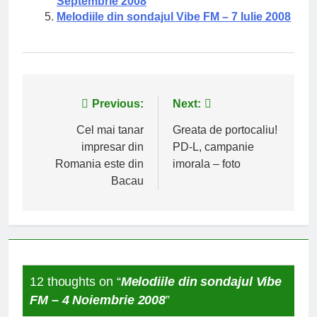
Septembrie 2008
Melodiile din sondajul Vibe FM – 7 Iulie 2008
Navigare
Previous:
Next:
în
Cel mai tanar
Greata de portocaliu!
impresar din
PD-L, campanie
articole
Romania este din
imorala – foto
Bacau
12 thoughts on “
Melodiile din sondajul Vibe
FM – 4 Noiembrie 2008
”