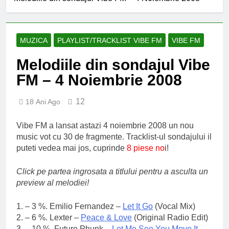
an școlar: fără fondul clasei,
fără fondul școlii
2 Ani Ago
Proiect depus pentru tinerii
și organizațiile din Bacău
MUZICA
PLAYLIST/TRACKLIST VIBE FM
VIBE FM
2 Ani Ago
Melodiile din sondajul Vibe
Harta și programul
terenurilor de sport publice
FM – 4 Noiembrie 2008
din municipiul Bacău
2 Ani Ago
Un pas înainte pentru
12
18 Ani Ago
accesibilizarea trotuarelor
din Bacău
2 Ani Ago
Vibe FM a lansat astazi 4 noiembrie 2008 un nou
music vot cu 30 de fragmente. Tracklist-ul sondajului il
puteti vedea mai jos, cuprinde
8 piese no
i!
Click pe partea ingrosata a titlului pentru a asculta un
preview al melodiei!
1. – 3 %. Emilio Fernandez –
Let It Go
(Vocal Mix)
2. – 6 %. Lexter –
Peace & Love
(Original Radio Edit)
3. – 10 %. Future Phunk –
Let Me See You Move It