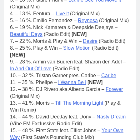
(Original Mix)
4. – 13 %. Fentura –
Live It
(Original Mix)
5. – 16 %. Emilio Fernandez –
Reynosa
(Original Mix)
6. – 19 %. Nick Kamarera & Deepside Deejays –
Beautiful Days
(Radio Edit)
[NEW]
7. – 22 %. Morris & Play & Win –
Desire
(Radio Edit)
8. – 25 %. Play & Win –
Slow Motion
(Radio Edit)
[NEW]
9. – 28 %. Armin van Buuren feat. Sharon den Adel –
In And Out Of Love
(Radio Edit)
10. – 32 %. Tristan Garner pres. Caribe –
Caribe
11. – 35 %. Phelipe –
I Wanna Be I
[NEW]
12. – 38 %. DJ Rivero aka Alberto Garcia –
Forever
(Original Mix)
13. – 41 %. Morris –
Till The Morning Light
(Play &
Win Remix)
14. – 44 %. David DeeJay feat. Dony –
Nasty Dream
(Vibe FM Exclussive Radio Edit)
15. – 48 %. First State feat. Elliot Johns –
Your Own
Way
(First State’s Pounding Club Mix)