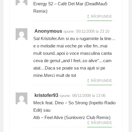
Energy 52 – Café Del Mar (DeadMau5
Remix)
RĂSPUNDE
Anonymous
spune:
05/11/2008 la 23:10
Sal Kristofer.Am si eu o rugaminte la tine…
e o melodie mai veche pe vibe fm..mai
mult sound..apoi o voce masculina canta
ceva de genul „and I feel..so alive”…cam
atat…Daca se poate sa ma ajuti si pe
mine.Merci mult de tot
RĂSPUNDE
kristofer93
spune:
06/11/2008 la 13:06
Meck feat. Dino – So Strong (Inpetto Radio
Edit) sau
Atb – Feel Alive (Sunloverz Club Remix)
RĂSPUNDE