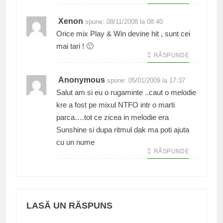
Xenon
spune:
08/11/2008 la 08:40
Orice mix Play & Win devine hit , sunt cei
mai tari ! 🙂
RĂSPUNDE
Anonymous
spune:
05/01/2009 la 17:37
Salut am si eu o rugaminte ..caut o melodie
kre a fost pe mixul NTFO intr o marti
parca….tot ce zicea in melodie era
Sunshine si dupa ritmul dak ma poti ajuta
cu un nume
RĂSPUNDE
LASĂ UN RĂSPUNS