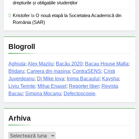
drepturile și obligațiile studenților
Kristofer
la
O nouă etapă la Societatea Academică din
România (SAR)
Blogroll
Aghiuta
;
Alex Mazilu
;
Bacău 2020
;
Bacau House Mafia
;
Blidaru
;
Camera din masina
;
ContraSENS
;
Cristi
Juverdeanu
;
Dj Mike Iova
;
Inima Bacaului
;
Kaysha
;
Liviu Terinte
;
Mihai Enasel
;
Reporter liber
;
Revista
Bacau
;
Simona Mocanu
;
Defectoscopie
.
Arhiva
Arhiva