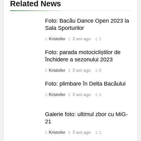
Related News
Foto: Bacău Dance Open 2023 la
Sala Sporturilor
Kristofer
3 ani ago
1
Foto: parada motocicliștilor de
închidere a sezonului 2023
Kristofer
3 ani ago
0
Foto: plimbare în Delta Bacăului
Kristofer
3 ani ago
1
Galerie foto: ultimul zbor cu MiG-
21
Kristofer
3 ani ago
1