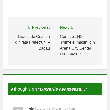
Navigare
Previous:
Next:
în
Bradul de Craciun
ContraSENS :
din fata Prefecturii –
„Primele imagini din
articole
Bacau
Arena City Center
Mall Bacau”
9 thoughts on “
Lucrarile avanseaza…
”
gigi
spune:
11/12/2007 la 14:48