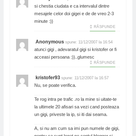
si chestia ciudata e ca intervalul dintre
mesajele celor doi gigei e de de vreo 2-3
minute :))
RĂSPUNDE
Anonymous
spune:
11/12/2007 la 16:54
atunci gigi , adevaratul gigi si kristofer or fi
acceasi persoana :))..glumesc
RĂSPUNDE
kristofer93
spune:
11/12/2007 la 16:57
Nu, se poate verifica.
Te rog intra pe trafic .ro la mine si uitate-te
la ultimele 20 afisari sa vezi cand posteaza
un gigi, priveste la ip, si iti dai seama.
A, si nu am cum sa imi pun numele de gigi,
pentru ca sunt logat pe contul blogger si