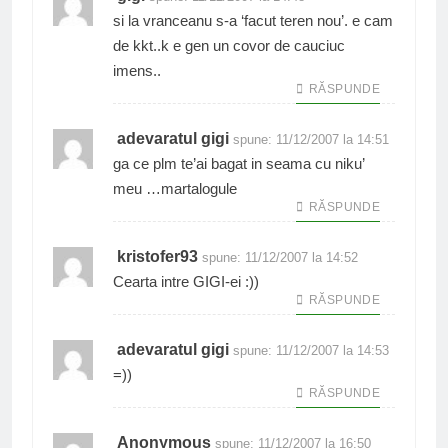
si la vranceanu s-a ‘facut teren nou’. e cam
de kkt..k e gen un covor de cauciuc
imens..
RĂSPUNDE
adevaratul gigi
spune:
11/12/2007 la 14:51
ga ce plm te’ai bagat in seama cu niku’
meu …martalogule
RĂSPUNDE
kristofer93
spune:
11/12/2007 la 14:52
Cearta intre GIGI-ei :))
RĂSPUNDE
adevaratul gigi
spune:
11/12/2007 la 14:53
=))
RĂSPUNDE
Anonymous
spune:
11/12/2007 la 16:50