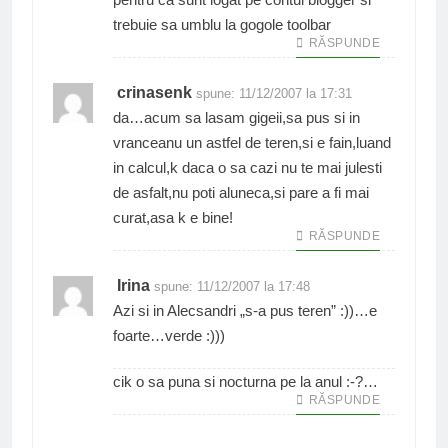
trebuie sa umblu la gogole toolbar
RĂSPUNDE
crinasenk
spune:
11/12/2007 la 17:31
da…acum sa lasam gigeii,sa pus si in
vranceanu un astfel de teren,si e fain,luand
in calcul,k daca o sa cazi nu te mai julesti
de asfalt,nu poti aluneca,si pare a fi mai
curat,asa k e bine!
RĂSPUNDE
Irina
spune:
11/12/2007 la 17:48
Azi si in Alecsandri „s-a pus teren” :))…e
foarte…verde :)))
cik o sa puna si nocturna pe la anul :-?…
RĂSPUNDE