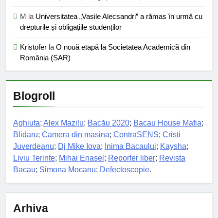
M
la
Universitatea „Vasile Alecsandri” a rămas în urmă cu
drepturile și obligațiile studenților
Kristofer
la
O nouă etapă la Societatea Academică din
România (SAR)
Blogroll
Aghiuta
;
Alex Mazilu
;
Bacău 2020
;
Bacau House Mafia
;
Blidaru
;
Camera din masina
;
ContraSENS
;
Cristi
Juverdeanu
;
Dj Mike Iova
;
Inima Bacaului
;
Kaysha
;
Liviu Terinte
;
Mihai Enasel
;
Reporter liber
;
Revista
Bacau
;
Simona Mocanu
;
Defectoscopie
.
Arhiva