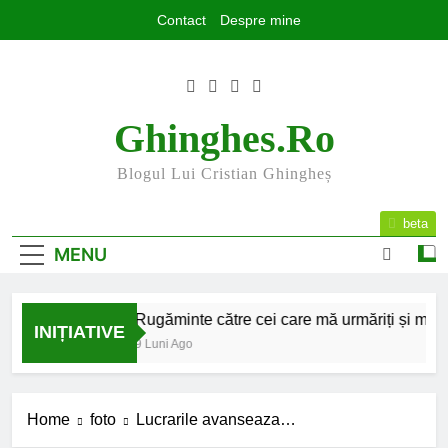
Skip
Contact
Despre mine
to
content
Ghinghes.ro
Blogul Lui Cristian Ghingheș
beta
MENU
25 la final
Rugăminte către cei care mă urmăriți și mă citiț
INIȚIATIVE
uni Ago
9 Luni Ago
Home
foto
Lucrarile avanseaza…