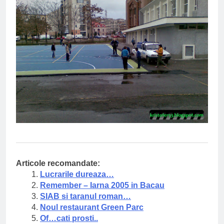
Articole recomandate:
Lucrarile dureaza…
Remember – Iarna 2005 in Bacau
SIAB si taranul roman…
Noul restaurant Green Parc
Of…cati prosti..