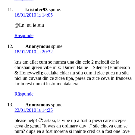
kristofer93
spune:
16/01/2010 la 14:05
@Ln: nu le stiu
Răspunde
Anonymous
spune:
18/01/2010 la 20:32
kris am aflat cum se numea una din cele 2 melodii de la
christian green vibe mix: Darren Bailie – Silence (Emmerson
& Honeywell); cealalta chiar nu stiu cum ii zice pt ca nu stiu
nici un cuvant din ce zicea tipa, parea ca zice ceva in franceza
iar in rest numai instrumentala era
Răspunde
Anonymous
spune:
22/01/2010 la 14:25
please help! 🙂 astazi, la vibe up a fost o piesa care incepea
ceva de genul "it was an ordinary day .." stie cineva cum se
num? dupa ea a fost morena si inainte cred ca a fost one love-