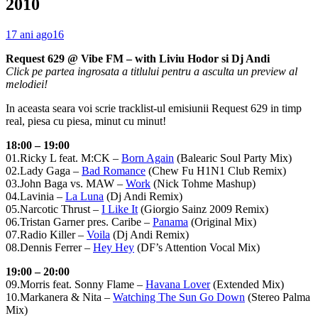
2010
17 ani ago
16
Request 629 @ Vibe FM – with Liviu Hodor si Dj Andi
Click pe partea ingrosata a titlului pentru a asculta un preview al
melodiei!
In aceasta seara voi scrie tracklist-ul emisiunii Request 629 in timp
real, piesa cu piesa, minut cu minut!
18:00 – 19:00
01.Ricky L feat. M:CK –
Born Again
(Balearic Soul Party Mix)
02.Lady Gaga –
Bad Romance
(Chew Fu H1N1 Club Remix)
03.John Baga vs. MAW –
Work
(Nick Tohme Mashup)
04.Lavinia –
La Luna
(Dj Andi Remix)
05.Narcotic Thrust –
I Like It
(Giorgio Sainz 2009 Remix)
06.Tristan Garner pres. Caribe –
Panama
(Original Mix)
07.Radio Killer –
Voila
(Dj Andi Remix)
08.Dennis Ferrer –
Hey Hey
(DF’s Attention Vocal Mix)
19:00 – 20:00
09.Morris feat. Sonny Flame –
Havana Lover
(Extended Mix)
10.Markanera & Nita –
Watching The Sun Go Down
(Stereo Palma
Mix)