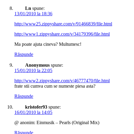
Ln
spune:
13/01/2010 la 18:36
http://www25.zippyshare.com/v/91466839/file.html
http://www1.zippyshare.com/v/34179396/file.html
Ma poate ajuta cineva? Multumesc!
Răspunde
Anonymous
spune:
15/01/2010 la 22:05
http://www2.zippyshare.com/v/46777470/file.html
frate stii cumva cum se numeste piesa asta?
Răspunde
kristofer93
spune:
16/01/2010 la 14:05
@ anonim: Einmusik – Pearls (Original Mix)
Răspunde