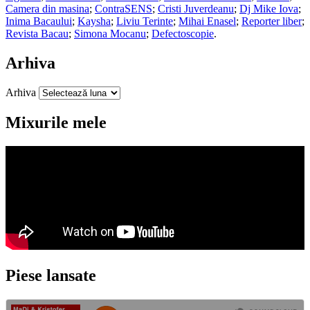
Camera din masina
;
ContraSENS
;
Cristi Juverdeanu
;
Dj Mike Iova
;
Inima Bacaului
;
Kaysha
;
Liviu Terinte
;
Mihai Enasel
;
Reporter liber
;
Revista Bacau
;
Simona Mocanu
;
Defectoscopie
.
Arhiva
Arhiva
Mixurile mele
Piese lansate