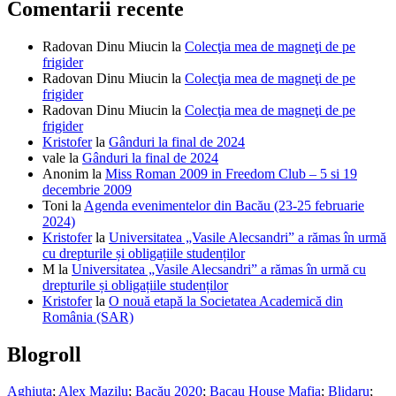
Comentarii recente
Radovan Dinu Miucin
la
Colecţia mea de magneţi de pe
frigider
Radovan Dinu Miucin
la
Colecţia mea de magneţi de pe
frigider
Radovan Dinu Miucin
la
Colecţia mea de magneţi de pe
frigider
Kristofer
la
Gânduri la final de 2024
vale
la
Gânduri la final de 2024
Anonim
la
Miss Roman 2009 in Freedom Club – 5 si 19
decembrie 2009
Toni
la
Agenda evenimentelor din Bacău (23-25 februarie
2024)
Kristofer
la
Universitatea „Vasile Alecsandri” a rămas în urmă
cu drepturile și obligațiile studenților
M
la
Universitatea „Vasile Alecsandri” a rămas în urmă cu
drepturile și obligațiile studenților
Kristofer
la
O nouă etapă la Societatea Academică din
România (SAR)
Blogroll
Aghiuta
;
Alex Mazilu
;
Bacău 2020
;
Bacau House Mafia
;
Blidaru
;