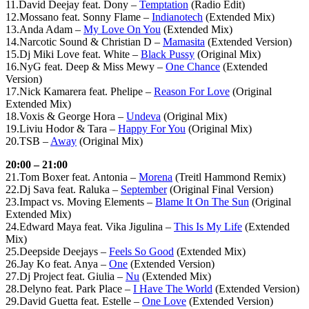
11.David Deejay feat. Dony –
Temptation
(Radio Edit)
12.Mossano feat. Sonny Flame –
Indianotech
(Extended Mix)
13.Anda Adam –
My Love On You
(Extended Mix)
14.Narcotic Sound & Christian D –
Mamasita
(Extended Version)
15.Dj Miki Love feat. White –
Black Pussy
(Original Mix)
16.NyG feat. Deep & Miss Mewy –
One
Chance
(Extended
Version)
17.Nick Kamarera feat. Phelipe –
Reason For Love
(Original
Extended Mix)
18.Voxis & George
Hora
–
Undeva
(Original Mix)
19.Liviu Hodor & Tara –
Happy For You
(Original Mix)
20.TSB –
Away
(Original Mix)
20:00 – 21:00
21.Tom Boxer feat. Antonia –
Morena
(Treitl Hammond Remix)
22.Dj Sava feat. Raluka –
September
(Original Final Version)
23.Impact vs. Moving Elements –
Blame It On The Sun
(Original
Extended Mix)
24.Edward Maya feat. Vika Jigulina –
This Is My Life
(Extended
Mix)
25.Deepside Deejays –
Feels So Good
(Extended Mix)
26.Jay Ko feat. Anya –
One
(Extended Version)
27.Dj Project feat. Giulia –
Nu
(Extended Mix)
28.Delyno feat. Park Place –
I Have The World
(Extended Version)
29.David Guetta feat. Estelle –
One Love
(Extended Version)