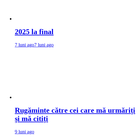
2025 la final
7 luni ago
7 luni ago
Rugăminte către cei care mă urmăriți
și mă citiți
9 luni ago