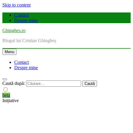
Skip to content
Contact
Despre mine
Ghinghes.ro
Blogul lui Cristian Ghingheș
Menu
Contact
Despre mine
Caută după:
beta
Inițiative