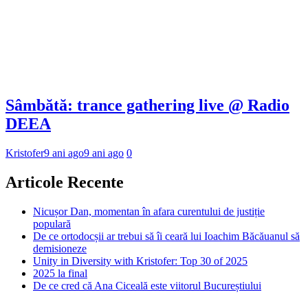
Sâmbătă: trance gathering live @ Radio
DEEA
Kristofer
9 ani ago
9 ani ago
0
Articole Recente
Nicușor Dan, momentan în afara curentului de justiție
populară
De ce ortodocșii ar trebui să îi ceară lui Ioachim Băcăuanul să
demisioneze
Unity in Diversity with Kristofer: Top 30 of 2025
2025 la final
De ce cred că Ana Ciceală este viitorul Bucureștiului