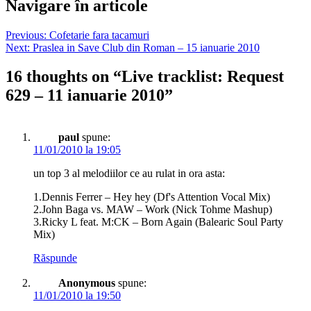
Navigare în articole
Previous:
Cofetarie fara tacamuri
Next:
Praslea in Save Club din Roman – 15 ianuarie 2010
16 thoughts on “
Live tracklist: Request
629 – 11 ianuarie 2010
”
paul
spune:
11/01/2010 la 19:05
un top 3 al melodiilor ce au rulat in ora asta:
1.Dennis Ferrer – Hey hey (Df's Attention Vocal Mix)
2.John Baga vs. MAW – Work (Nick Tohme Mashup)
3.Ricky L feat. M:CK – Born Again (Balearic Soul Party
Mix)
Răspunde
Anonymous
spune:
11/01/2010 la 19:50