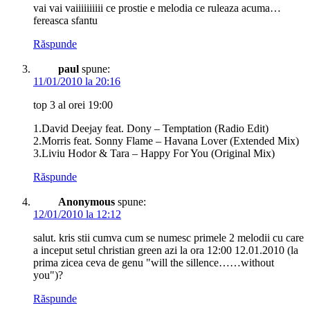
vai vai vaiiiiiiiiii ce prostie e melodia ce ruleaza acuma…
fereasca sfantu
Răspunde
paul
spune:
11/01/2010 la 20:16
top 3 al orei 19:00
1.David Deejay feat. Dony – Temptation (Radio Edit)
2.Morris feat. Sonny Flame – Havana Lover (Extended Mix)
3.Liviu Hodor & Tara – Happy For You (Original Mix)
Răspunde
Anonymous
spune:
12/01/2010 la 12:12
salut. kris stii cumva cum se numesc primele 2 melodii cu care
a inceput setul christian green azi la ora 12:00 12.01.2010 (la
prima zicea ceva de genu "will the sillence……without
you")?
Răspunde