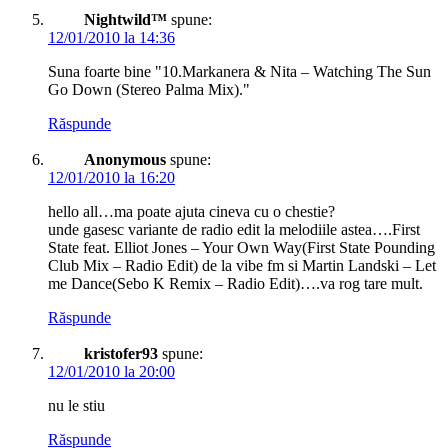
Nightwild™
spune:
12/01/2010 la 14:36
Suna foarte bine "10.Markanera & Nita – Watching The Sun
Go Down (Stereo Palma Mix)."
Răspunde
Anonymous
spune:
12/01/2010 la 16:20
hello all…ma poate ajuta cineva cu o chestie?
unde gasesc variante de radio edit la melodiile astea….First
State feat. Elliot Jones – Your Own Way(First State Pounding
Club Mix – Radio Edit) de la vibe fm si Martin Landski – Let
me Dance(Sebo K Remix – Radio Edit)….va rog tare mult.
Răspunde
kristofer93
spune:
12/01/2010 la 20:00
nu le stiu
Răspunde