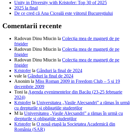
Unity in Diversity with Kristofer: Top 30 of 2025
2025 la final
De ce cred că Ana Ciceală este viitorul Bucureștiului
Comentarii recente
Radovan Dinu Miucin
la
Colecţia mea de magneţi de pe
frigider
Radovan Dinu Miucin
la
Colecţia mea de magneţi de pe
frigider
Radovan Dinu Miucin
la
Colecţia mea de magneţi de pe
frigider
Kristofer
la
Gânduri la final de 2024
vale
la
Gânduri la final de 2024
Anonim
la
Miss Roman 2009 in Freedom Club – 5 si 19
decembrie 2009
Toni
la
Agenda evenimentelor din Bacău (23-25 februarie
2024)
Kristofer
la
Universitatea „Vasile Alecsandri” a rămas în urmă
cu drepturile și obligațiile studenților
M
la
Universitatea „Vasile Alecsandri” a rămas în urmă cu
drepturile și obligațiile studenților
Kristofer
la
O nouă etapă la Societatea Academică din
România (SAR)