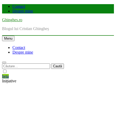
Skip
Contact
to
Despre mine
content
Ghinghes.ro
Blogul lui Cristian Ghingheș
Menu
Contact
Despre mine
Caută
după:
beta
Inițiative