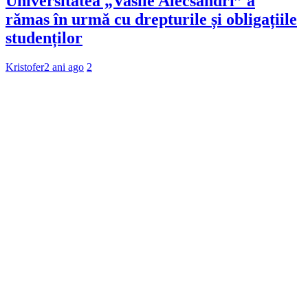
Universitatea „Vasile Alecsandri” a
rămas în urmă cu drepturile și obligațiile
studenților
Kristofer
2 ani ago
2