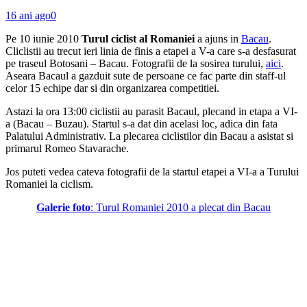
16 ani ago
0
Pe 10 iunie 2010
Turul ciclist al Romaniei
a ajuns in
Bacau
.
Cliclistii au trecut ieri linia de finis a etapei a V-a care s-a desfasurat
pe traseul Botosani – Bacau. Fotografii de la sosirea turului,
aici
.
Aseara Bacaul a gazduit sute de persoane ce fac parte din staff-ul
celor 15 echipe dar si din organizarea competitiei.
Astazi la ora 13:00 ciclistii au parasit Bacaul, plecand in etapa a VI-
a (Bacau – Buzau). Startul s-a dat din acelasi loc, adica din fata
Palatului Administrativ. La plecarea ciclistilor din Bacau a asistat si
primarul Romeo Stavarache.
Jos puteti vedea cateva fotografii de la startul etapei a VI-a a Turului
Romaniei la ciclism.
Galerie foto
: Turul Romaniei 2010 a plecat din Bacau