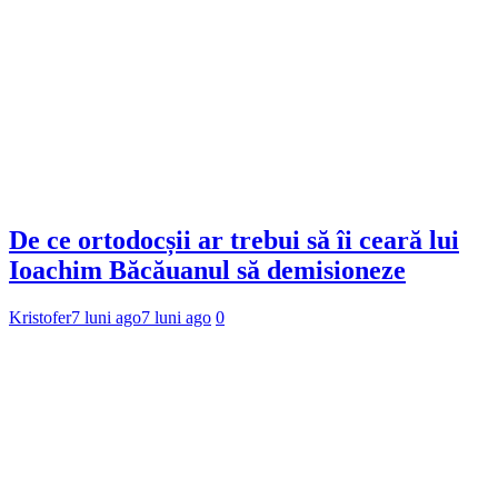
De ce ortodocșii ar trebui să îi ceară lui
Ioachim Băcăuanul să demisioneze
Kristofer
7 luni ago
7 luni ago
0