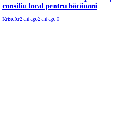
consiliu local pentru băcăuani
Kristofer
2 ani ago
2 ani ago
0