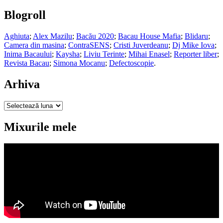
Blogroll
Aghiuta
;
Alex Mazilu
;
Bacău 2020
;
Bacau House Mafia
;
Blidaru
;
Camera din masina
;
ContraSENS
;
Cristi Juverdeanu
;
Dj Mike Iova
;
Inima Bacaului
;
Kaysha
;
Liviu Terinte
;
Mihai Enasel
;
Reporter liber
;
Revista Bacau
;
Simona Mocanu
;
Defectoscopie
.
Arhiva
Arhiva
Mixurile mele