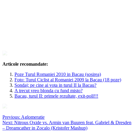
Articole recomandate:
Poze Turul Romaniei 2010 in Bacau (sosirea)
Foto: Turul Ciclist al Romaniei 2009 la Bacau (18 poze)
Sondaj: pe cine ai vota in turul II la Bacau?
A trecut vreo blonda cu fund misto?
Bacau, turul II: primele rezultate, exit-poll!!!
Navigare
Previous:
Aglomeratie
Next:
Nitrous Oxide vs. Armin van Buuren feat. Gabriel & Dresden
în
– Dreamcather in Zocalo (Kristofer Mashup)
articole