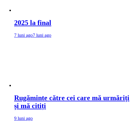
2025 la final
7 luni ago
7 luni ago
Rugăminte către cei care mă urmăriți
și mă citiți
9 luni ago