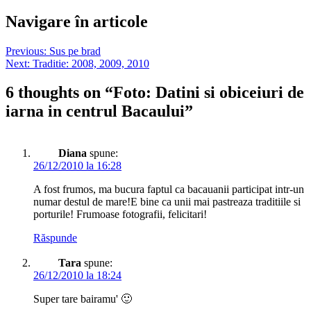
Navigare în articole
Previous:
Sus pe brad
Next:
Traditie: 2008, 2009, 2010
6 thoughts on “
Foto: Datini si obiceiuri de
iarna in centrul Bacaului
”
Diana
spune:
26/12/2010 la 16:28
A fost frumos, ma bucura faptul ca bacauanii participat intr-un
numar destul de mare!E bine ca unii mai pastreaza traditiile si
porturile! Frumoase fotografii, felicitari!
Răspunde
Tara
spune:
26/12/2010 la 18:24
Super tare bairamu' 🙂