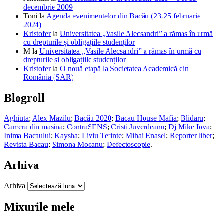
decembrie 2009
Toni
la
Agenda evenimentelor din Bacău (23-25 februarie
2024)
Kristofer
la
Universitatea „Vasile Alecsandri” a rămas în urmă
cu drepturile și obligațiile studenților
M
la
Universitatea „Vasile Alecsandri” a rămas în urmă cu
drepturile și obligațiile studenților
Kristofer
la
O nouă etapă la Societatea Academică din
România (SAR)
Blogroll
Aghiuta
;
Alex Mazilu
;
Bacău 2020
;
Bacau House Mafia
;
Blidaru
;
Camera din masina
;
ContraSENS
;
Cristi Juverdeanu
;
Dj Mike Iova
;
Inima Bacaului
;
Kaysha
;
Liviu Terinte
;
Mihai Enasel
;
Reporter liber
;
Revista Bacau
;
Simona Mocanu
;
Defectoscopie
.
Arhiva
Arhiva
Mixurile mele