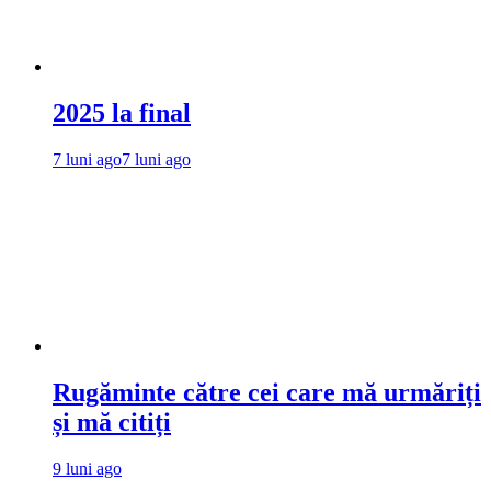
2025 la final
7 luni ago
7 luni ago
Rugăminte către cei care mă urmăriți
și mă citiți
9 luni ago