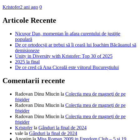
Kristofer
2 ani ago
0
Articole Recente
Nicușor Dan, momentan în afara curentului de justiție
populară
De ce ortodocșii ar trebui să îi ceară lui Ioachim Băcăuanul să
demisioneze
Unity in Diversity with Kristofer: Top 30 of 2025
2025 la final
De ce cred că Ana Ciceală este viitorul Bucureștiului
Comentarii recente
Radovan Dinu Miucin
la
Colecţia mea de magneţi de pe
frigider
Radovan Dinu Miucin
la
Colecţia mea de magneţi de pe
frigider
Radovan Dinu Miucin
la
Colecţia mea de magneţi de pe
frigider
Kristofer
la
Gânduri la final de 2024
vale
la
Gânduri la final de 2024
Anonim
la
Miss Roman 2009 in Freedom Club – 5 si 19