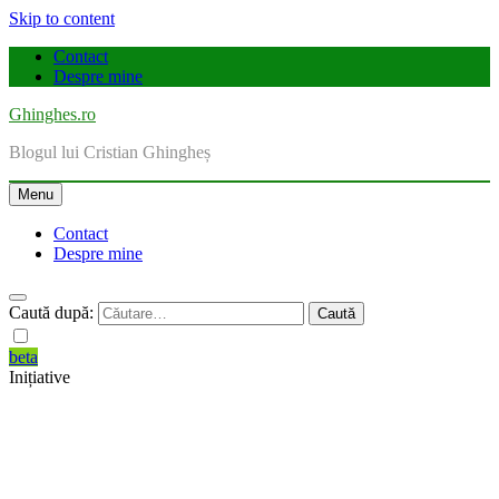
Skip to content
Contact
Despre mine
Ghinghes.ro
Blogul lui Cristian Ghingheș
Menu
Contact
Despre mine
Caută după:
beta
Inițiative