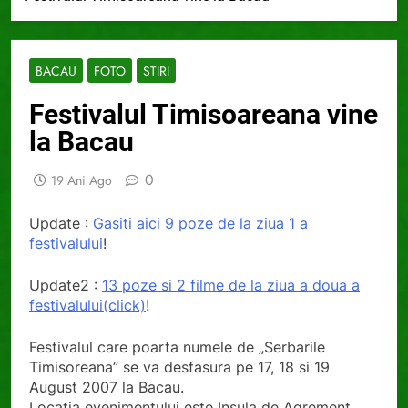
BACAU
FOTO
STIRI
Festivalul Timisoareana vine
la Bacau
0
19 Ani Ago
Update :
Gasiti aici 9 poze de la ziua 1 a
festivalului
!
Update2 :
13 poze si 2 filme de la ziua a doua a
festivalului(click)
!
Festivalul care poarta numele de „Serbarile
Timisoreana” se va desfasura pe 17, 18 si 19
August 2007 la Bacau.
Locatia evenimentului este Insula de Agrement .