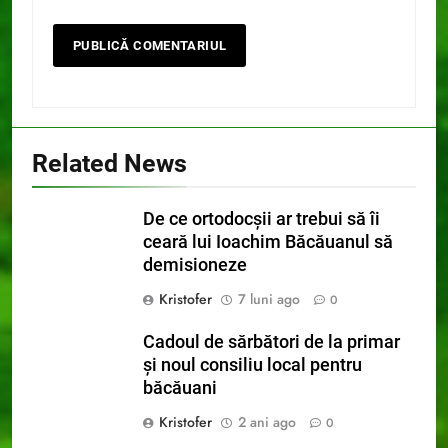
Related News
De ce ortodocșii ar trebui să îi
ceară lui Ioachim Băcăuanul să
demisioneze
Kristofer
7 luni ago
0
Cadoul de sărbători de la primar
și noul consiliu local pentru
băcăuani
Kristofer
2 ani ago
0