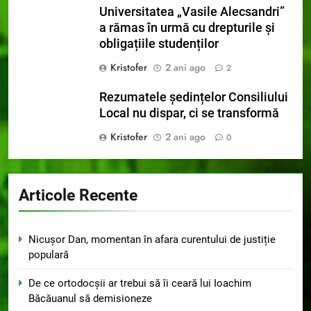
Universitatea „Vasile Alecsandri”
a rămas în urmă cu drepturile și
obligațiile studenților
Kristofer
2 ani ago
2
Rezumatele ședințelor Consiliului
Local nu dispar, ci se transformă
Kristofer
2 ani ago
0
Articole Recente
Nicușor Dan, momentan în afara curentului de justiție
populară
De ce ortodocșii ar trebui să îi ceară lui Ioachim
Băcăuanul să demisioneze