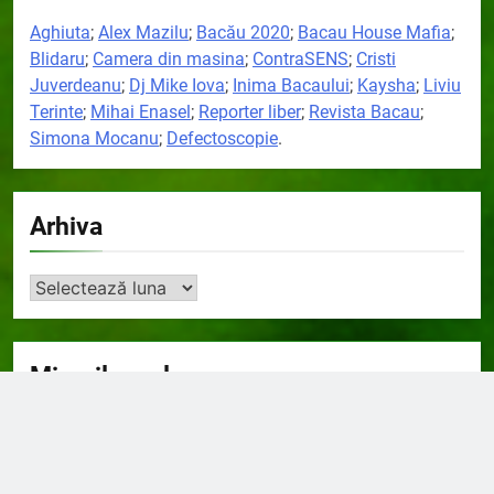
Aghiuta
;
Alex Mazilu
;
Bacău 2020
;
Bacau House Mafia
;
Blidaru
;
Camera din masina
;
ContraSENS
;
Cristi
Juverdeanu
;
Dj Mike Iova
;
Inima Bacaului
;
Kaysha
;
Liviu
Terinte
;
Mihai Enasel
;
Reporter liber
;
Revista Bacau
;
Simona Mocanu
;
Defectoscopie
.
Arhiva
Arhiva
Mixurile mele