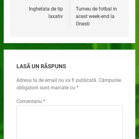
în
Inghetata de tip
Turneu de fotbal in
laxativ
acest week-end la
articole
Onesti
LASĂ UN RĂSPUNS
Adresa ta de email nu va fi publicată.
Câmpurile
obligatorii sunt marcate cu
*
Comentariu
*