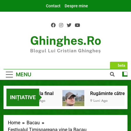
Skip
Contact
Despre mine
to
content
Ghinghes.ro
Blogul Lui Cristian Ghingheș
beta
MENU
2025 la final
Rugăminte către cei ca
INIȚIATIVE
7 Luni Ago
9 Luni Ago
Home
Bacau
Festivalul Timisoareana vine la Bacau