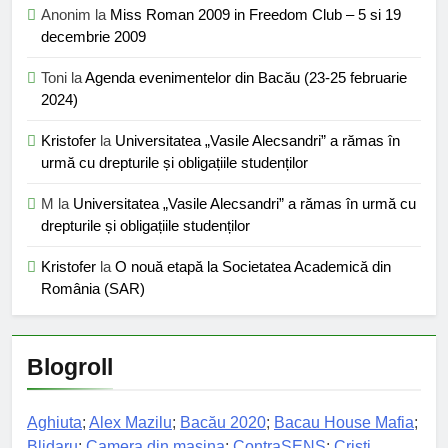
Anonim
la
Miss Roman 2009 in Freedom Club – 5 si 19
decembrie 2009
Toni
la
Agenda evenimentelor din Bacău (23-25 februarie
2024)
Kristofer
la
Universitatea „Vasile Alecsandri” a rămas în
urmă cu drepturile și obligațiile studenților
M
la
Universitatea „Vasile Alecsandri” a rămas în urmă cu
drepturile și obligațiile studenților
Kristofer
la
O nouă etapă la Societatea Academică din
România (SAR)
Blogroll
Aghiuta
;
Alex Mazilu
;
Bacău 2020
;
Bacau House Mafia
;
Blidaru
;
Camera din masina
;
ContraSENS
;
Cristi