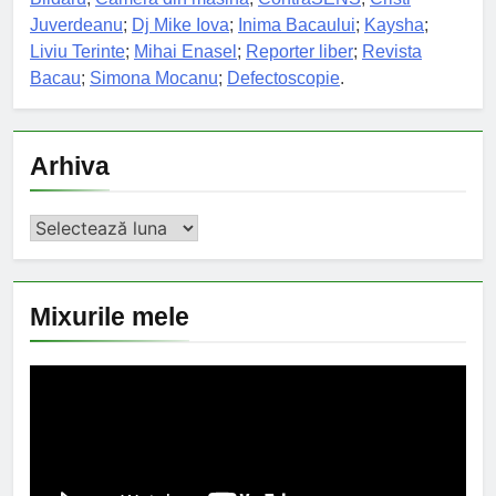
Juverdeanu
;
Dj Mike Iova
;
Inima Bacaului
;
Kaysha
;
Liviu Terinte
;
Mihai Enasel
;
Reporter liber
;
Revista
Bacau
;
Simona Mocanu
;
Defectoscopie
.
Arhiva
Arhiva
Mixurile mele