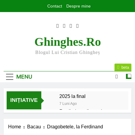
Skip
Contact
Despre mine
to
content
Ghinghes.ro
Blogul Lui Cristian Ghingheș
beta
MENU
2025 la final
INIȚIATIVE
7 Luni Ago
Rugăminte către cei care
mă urmăriți și mă citiți
9 Luni Ago
Home
Bacau
Dragobetele, la Ferdinand
Mesajul meu de început de