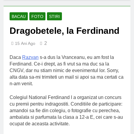
an școlar: fără fondul clasei,
fără fondul școlii
2 Ani Ago
Proiect depus pentru tinerii
BACAU
FOTO
STIRI
și organizațiile din Bacău
Dragobetele, la Ferdinand
2 Ani Ago
Harta și programul
terenurilor de sport publice
2
15 Ani Ago
din municipiul Bacău
2 Ani Ago
Un pas înainte pentru
Daca
Razvan
s-a dus la Vranceanu, eu am fost la
accesibilizarea trotuarelor
Ferdinand. Ce-i drept, as fi vrut sa ma duc sa la
din Bacău
2 Ani Ago
CNGV, dar nu stiam nimic de evenimentul lor. Sorry,
alta data sa-mi trimiteti un mail si apoi sa ma certati ca
n-am venit.
Colegiul National Ferdinand I a organizat un concurs
cu premii pentru indragostiti. Conditiile de participare:
amandoi sa fie din colegiu, o fotografie cu perechea,
ambalata si parfumata la clasa a 12-a E, cei care s-au
ocupat de aceasta activitate.