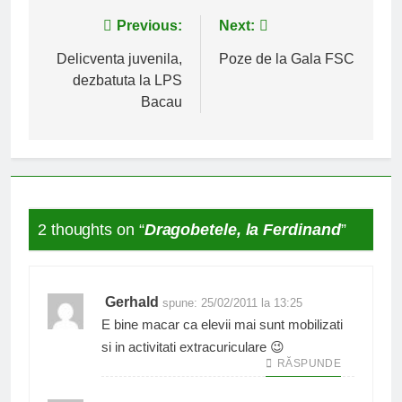
Navigare
Previous:
Next:
în
Delicventa juvenila,
Poze de la Gala FSC
dezbatuta la LPS
articole
Bacau
2 thoughts on “
Dragobetele, la Ferdinand
”
Gerhald
spune:
25/02/2011 la 13:25
E bine macar ca elevii mai sunt mobilizati
si in activitati extracuriculare 😉
RĂSPUNDE